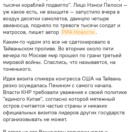
тысячи кораблей подвигло". Лицо Нэнси Пелоси —
уж какое есть, не взыщите — запустило вчера в
воздух десятки самолетов, двинуло четыре
авианосца, подняло по тревоге тысячи солдат и
матросов, пишет автор
РИА Новости
.
Каким-то чудом это все не сдетонировало в
Тайваньском проливе. Во вторник около пяти
вечера по Москве мир прошел по грани третьей
мировой войны. Спаслись, что называется, на
тоненького.
Идея визита спикера конгресса США на Тайвань
резко осуждалась Пекином с самого начала.
Власти КНР требовали уважения к своей политике
"единого Китая", согласно которой мятежный
остров считается частью страны и никаких
официальных визитов лидеров других государств
организовывать не может.
В ответ на это Вашингтон всячески юлил и