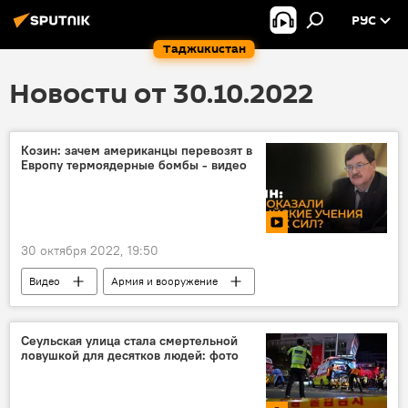
РУС
Таджикистан
Новости от 30.10.2022
Козин: зачем американцы перевозят в
Европу термоядерные бомбы - видео
30 октября 2022, 19:50
Видео
Армия и вооружение
Мнение
Политика
США
Мир
ядерная война
Сеульская улица стала смертельной
ловушкой для десятков людей: фото