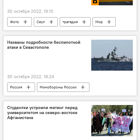
30 октября 2022, 19:10
Фото
Сеул
трагедия
Мир
Южная Корея
жертвы
смерть
Происшествия, ЧП, криминал
Названы подробности беспилотной
атаки в Севастополе
30 октября 2022, 18:24
Россия
Минобороны России
Севастополь
Армия и вооружение
Политика
Студентки устроили митинг перед
университетом на северо-востоке
Афганистана