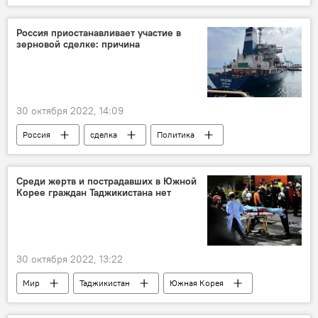
искусство
Алматы
Россия приостанавливает участие в
зерновой сделке: причина
30 октября 2022, 14:09
Россия
сделка
Политика
Киев
хлеб
Среди жертв и пострадавших в Южной
Корее граждан Таджикистана нет
30 октября 2022, 13:22
Мир
Таджикистан
Южная Корея
Сеул
Происшествия, ЧП, криминал