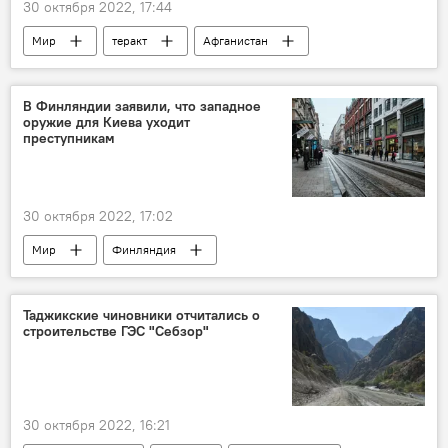
30 октября 2022, 17:44
Мир
теракт
Афганистан
талибы
митинг
университет
студенты
В Финляндии заявили, что западное
оружие для Киева уходит
преступникам
30 октября 2022, 17:02
Мир
Финляндия
Армия и вооружение
Киев
Политика
Таджикские чиновники отчитались о
строительстве ГЭС "Себзор"
30 октября 2022, 16:21