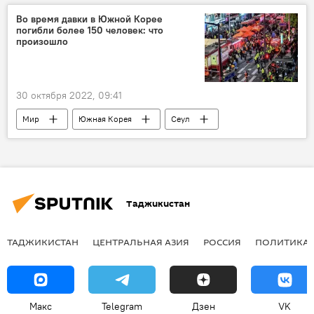
Новости Куляба и Хатлонской области
Во время давки в Южной Корее
погибли более 150 человек: что
Новости Худжанда и Согдийской области
произошло
снег
30 октября 2022, 09:41
Мир
Южная Корея
Сеул
трагедия
толпа
жертвы
Происшествия, ЧП, криминал
Таджикистан
ТАДЖИКИСТАН
ЦЕНТРАЛЬНАЯ АЗИЯ
РОССИЯ
ПОЛИТИКА
Макс
Telegram
Дзен
VK