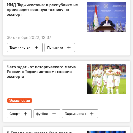
МИД Таджикистана: в республике не
производят военную технику на
экспорт
30 октября 2022, 12:37
Таджикистан
Политика
МИД Таджикистана
Чего ждать от исторического матча
России с Таджикистаном: мнение
эксперта
Эксклюзив
Спорт
футбол
Таджикистан
Россия
Мнение
Таджикистан: свежие новости спорта
В Европе начинается бунт против