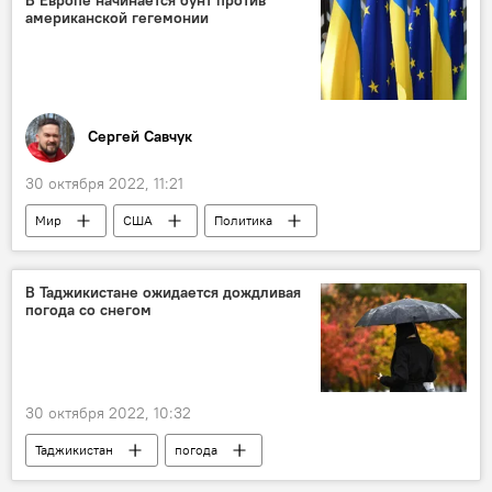
американской гегемонии
Сергей Савчук
30 октября 2022, 11:21
Мир
США
Политика
Экономика
кризис
Энергетика
Колумнисты
Аналитика
В Таджикистане ожидается дождливая
погода со снегом
30 октября 2022, 10:32
Таджикистан
погода
Новости Душанбе