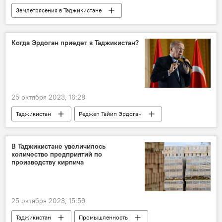
Землетрясения в Таджикистане
землетрясение
Происшествия, ЧП, криминал
Таджикистан
Когда Эрдоган приедет в Таджикистан?
25 октября 2023, 16:28
Таджикистан
Реджеп Тайип Эрдоган
Турция
визит
В Таджикистане увеличилось
количество предприятий по
производству кирпича
25 октября 2023, 15:59
Таджикистан
Промышленность