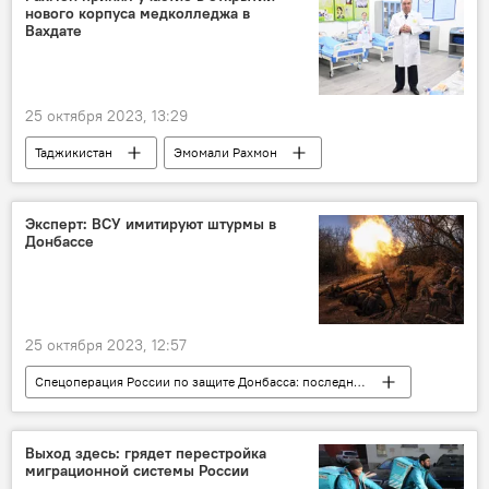
нового корпуса медколледжа в
Вахдате
25 октября 2023, 13:29
Таджикистан
Эмомали Рахмон
Здравоохранение
Общество
Эксперт: ВСУ имитируют штурмы в
Донбассе
25 октября 2023, 12:57
Спецоперация России по защите Донбасса: последние новости
Украина
Донбасс
Россия
конфликт
Выход здесь: грядет перестройка
миграционной системы России