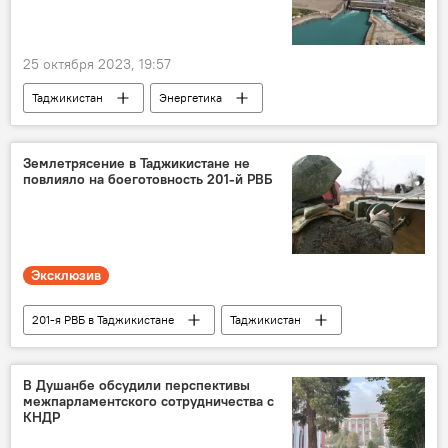
25 октября 2023, 19:57
Таджикистан
Энергетика
электроэнергия
ГЭС
Землетрясение в Таджикистане не
повлияло на боеготовность 201-й РВБ
Эксклюзив
201-я РВБ в Таджикистане
Таджикистан
Россия
Армия и вооружение
Землетрясения в Таджикистане
В Душанбе обсудили перспективы
межпарламентского сотрудничества с
землетрясение
КНДР
Происшествия, ЧП, криминал