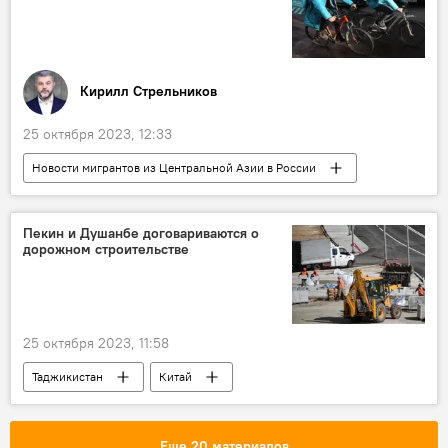
Кирилл Стрельников
25 октября 2023, 12:33
Новости мигрантов из Центральной Азии в России
Колумнисты
Россия
Центральная Азия
Миграция
Пекин и Душанбе договариваются о
дорожном строительстве
Аналитика
25 октября 2023, 11:58
Таджикистан
Китай
сотрудничество
Новости Душанбе
Еще 20 материалов