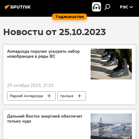
РУС
Таджикистан
Новости от 25.10.2023
Ахмадзода поручил ускорить набор
новобранцев в ряды ВС
25 октября 2023, 21:20
Раджаб Ахмадзода
призыв
Армия и вооружение
Таджикистан
Новости Худжанда и Согдийской области
Дальний Восток энергией обеспечит
только чудо