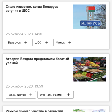
сельское хозяйство
фестиваль
Стало известно, когда Беларусь
вступит в ШОС
25 октября 2023, 14:31
Беларусь
ШОС
Минск
саммит
Астана
Аграрии Вахдата представили богатый
урожай
25 октября 2023, 13:59
Таджикистан
Эмомали Рахмон
сельское хозяйство
Рахмон принял участие в открытии