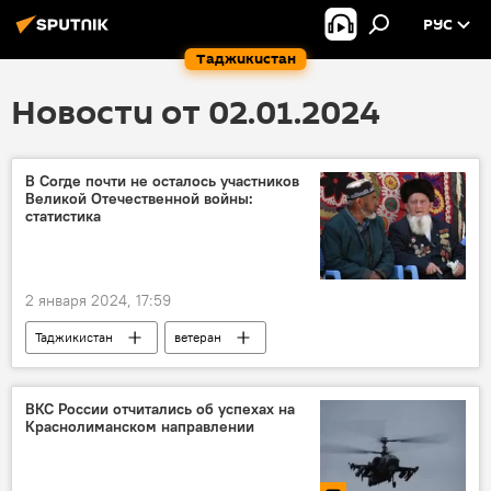
РУС
Таджикистан
Новости от 02.01.2024
В Согде почти не осталось участников
Великой Отечественной войны:
статистика
2 января 2024, 17:59
Таджикистан
ветеран
Великая Отечественная война (1941-1945)
статистика
ВКС России отчитались об успехах на
Краснолиманском направлении
Новости Худжанда и Согдийской области