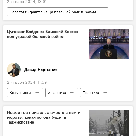
2 января 2024, 13:31
Новости мигрантов из Центральной Азии в России
Миграция
Россия
Общество
Транспорт
Цугцванг Байдена: Ближний Восток
под угрозой большой войны
Давид Нармания
2 января 2024, 11:59
Колумнисты
Аналитика
Политика
Палестина
Израиль
конфликт
США
Джо Байден
Европа и ЕС
Новый год пришел, а вместе с ним и
морозы: какая погода будет в
ХАМАС
Мир
Таджикистане