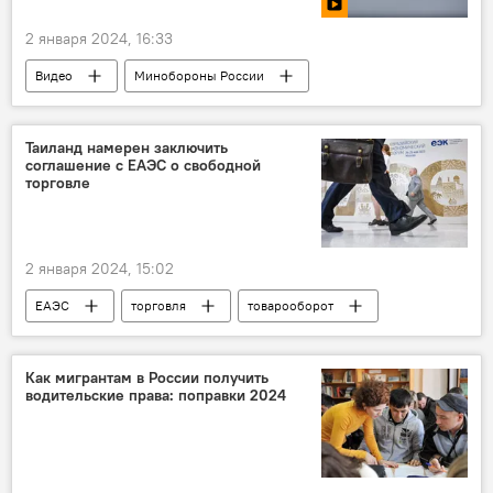
2 января 2024, 16:33
Видео
Минобороны России
Россия
Украина
конфликт
Армия и вооружение
Таиланд намерен заключить
соглашение с ЕАЭС о свободной
торговле
2 января 2024, 15:02
ЕАЭС
торговля
товарооборот
Россия
Тайланд
Экономика
Как мигрантам в России получить
водительские права: поправки 2024