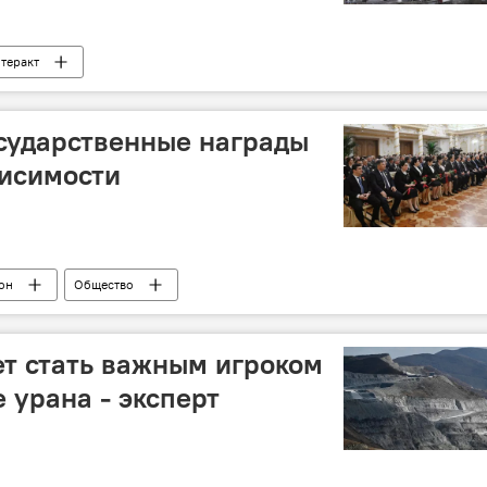
теракт
сударственные награды
висимости
он
Общество
т стать важным игроком
 урана - эксперт