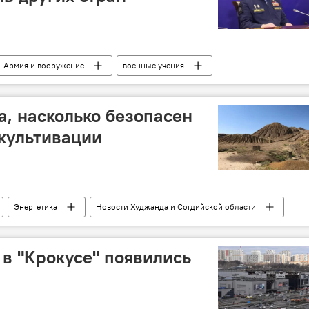
Армия и вооружение
военные учения
а, насколько безопасен
культивации
Энергетика
Новости Худжанда и Согдийской области
 в "Крокусе" появились