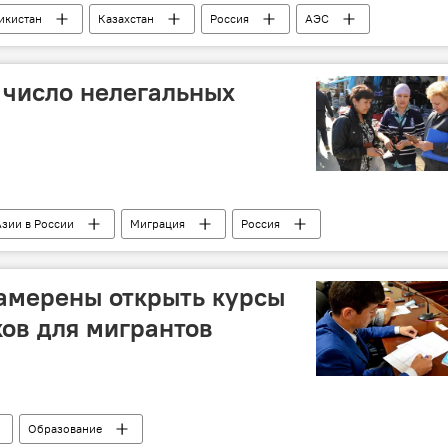
икистан
Казахстан
Россия
АЭС
 число нелегальных
зии в России
Миграция
Россия
амерены открыть курсы
ов для мигрантов
Образование