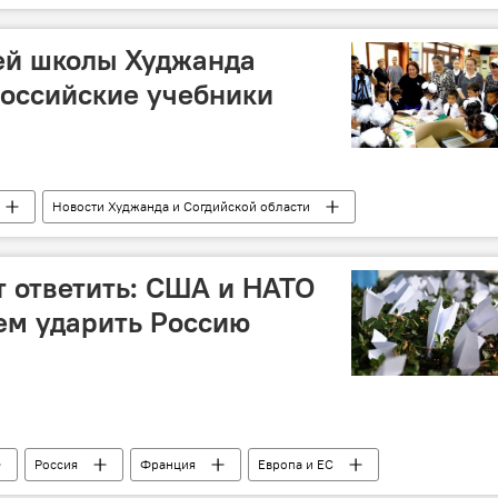
ей школы Худжанда
оссийские учебники
Новости Худжанда и Согдийской области
т ответить: США и НАТО
ем ударить Россию
Россия
Франция
Европа и ЕС