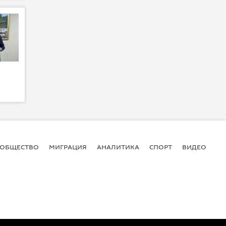
ОБЩЕСТВО
МИГРАЦИЯ
АНАЛИТИКА
СПОРТ
ВИДЕО
И