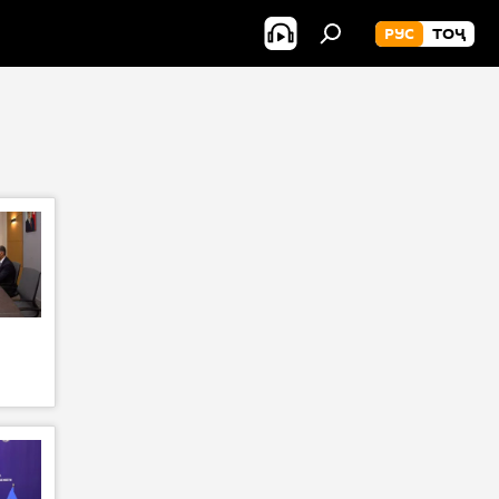
РУС
ТОҶ