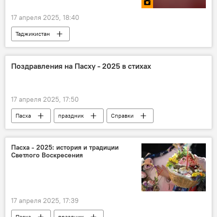
17 апреля 2025, 18:40
Таджикистан
9 мая - День Победы в Великой Отечественной войне
Великая Отечественная война (1941-1945)
Поздравления на Пасху - 2025 в стихах
81-летие Победы в Великой Отечественной войне
17 апреля 2025, 17:50
Пасха
праздник
Справки
Пасха - 2025: история и традиции
Светлого Воскресения
17 апреля 2025, 17:39
Пасха
праздник