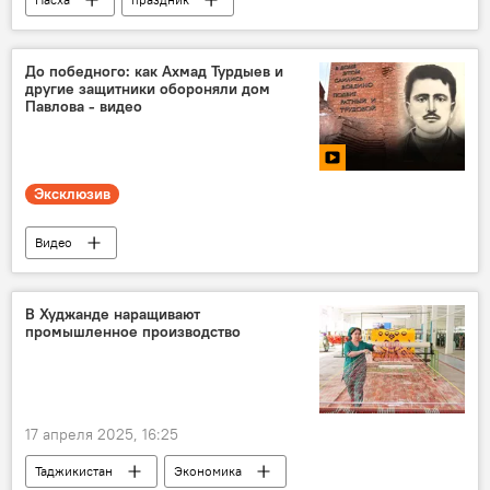
Какой сегодня праздник: календарь важных дат 2026
Справки
До победного: как Ахмад Турдыев и
другие защитники обороняли дом
Павлова - видео
Эксклюзив
Видео
Великая Отечественная война (1941-1945)
9 мая - День Победы в Великой Отечественной войне
В Худжанде наращивают
промышленное производство
81-летие Победы в Великой Отечественной войне
17 апреля 2025, 16:25
Таджикистан
Экономика