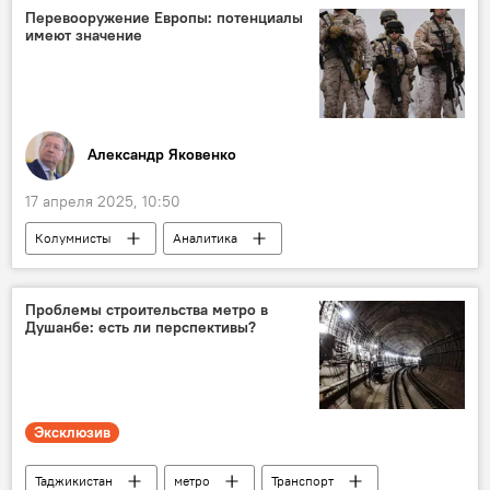
землетрясение
Таджикистан
Перевооружение Европы: потенциалы
имеют значение
Александр Яковенко
17 апреля 2025, 10:50
Колумнисты
Аналитика
Армия и вооружение
Мир
Европа и ЕС
Проблемы строительства метро в
Душанбе: есть ли перспективы?
Эксклюзив
Таджикистан
метро
Транспорт