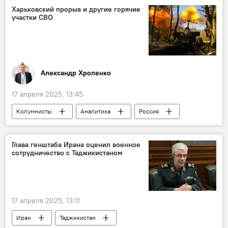
Религия
Харьковский прорыв и другие горячие
участки СВО
Александр Хроленко
17 апреля 2025, 13:45
Колумнисты
Аналитика
Россия
Армия и вооружение
Украина
конфликт
Глава генштаба Ирана оценил военное
сотрудничество с Таджикистаном
Спецоперация России по защите Донбасса: последние новости
17 апреля 2025, 13:11
Иран
Таджикистан