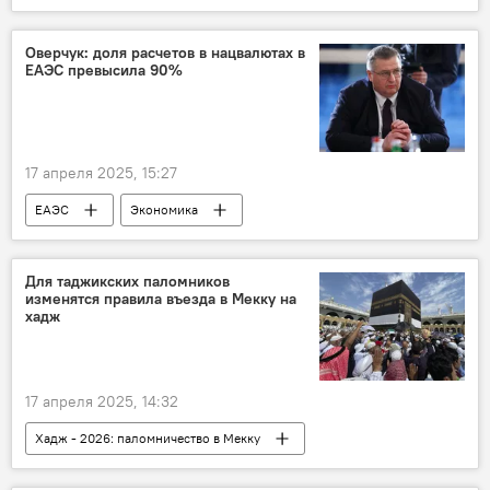
Промышленность
Новости Худжанда и Согдийской области
Оверчук: доля расчетов в нацвалютах в
ЕАЭС превысила 90%
17 апреля 2025, 15:27
ЕАЭС
Экономика
Для таджикских паломников
изменятся правила въезда в Мекку на
хадж
17 апреля 2025, 14:32
Хадж - 2026: паломничество в Мекку
Саудовская Аравия
мусульманство