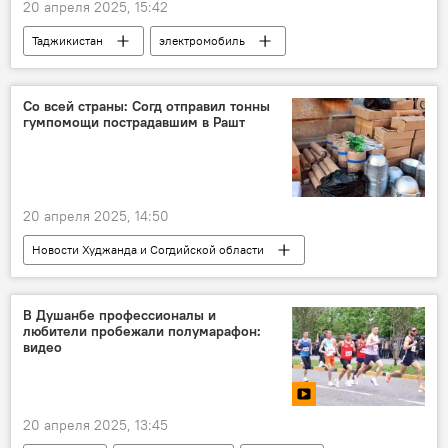
20 апреля 2025, 15:42
Таджикистан
электромобиль
Транспорт
Экономика
Со всей страны: Согд отправил тонны
гумпомощи пострадавшим в Рашт
20 апреля 2025, 14:50
Новости Худжанда и Согдийской области
Таджикистан
Происшествия, ЧП, криминал
Землетрясения в Таджикистане
В Душанбе профессионалы и
любители пробежали полумарафон:
землетрясение
видео
20 апреля 2025, 13:45