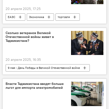
20 апреля 2025, 17:25
ЕАЭС
Экономика
торговля
Сколько ветеранов Великой
Отечественной войны живет в
Таджикистане?
20 апреля 2025, 16:35
9 мая - День Победы в Великой Отечественной войне
Великая Отечественная война (1941-1945)
Таджикистан
Общество
ветеран
Власти Таджикистана вводят больше
льгот для импорта электромобилей
81-летие Победы в Великой Отечественной войне