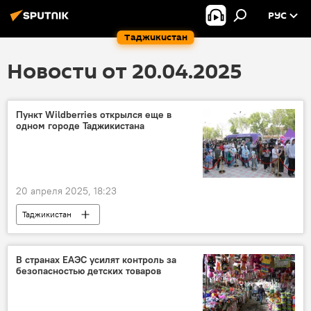
РУС
Таджикистан
Новости от 20.04.2025
Пункт Wildberries открылся еще в
одном городе Таджикистана
20 апреля 2025, 18:23
Таджикистан
Новости Худжанда и Согдийской области
торговля
Экономика
Россия
В странах ЕАЭС усилят контроль за
безопасностью детских товаров