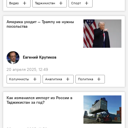
Видео
Таджикистан
Спорт
Таджикистан: свежие новости спорта
Новости Душанбе
Америка уходит — Трампу не нужны
посольства
Евгений Крутиков
20 апреля 2025, 12:49
Колумнисты
Аналитика
Политика
Дональд Трамп
США
Европа и ЕС
Как изменился импорт из России в
Таджикистан за год?