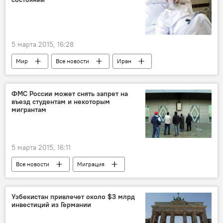
Таджикско-кыргызская граница: последние новости
5 марта 2015, 16:28
Мир
Все новости
Иран
ФМС России может снять запрет на
въезд студентам и некоторым
мигрантам
5 марта 2015, 16:11
Все новости
Миграция
Имомуддин Сатторов
ФМС России
амнистия
студенты
Россия
Узбекистан привлечет около $3 млрд
инвестиций из Германии
Таджикистан