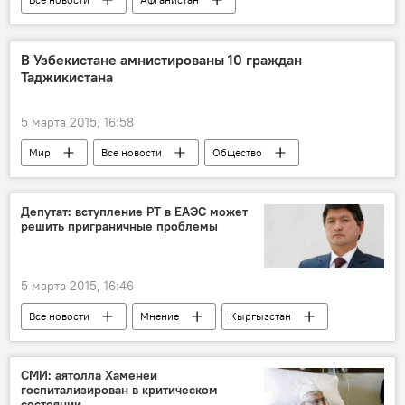
Казахстан
Туркменистан
Кыргызстан
Беларусь
Армения
В Узбекистане амнистированы 10 граждан
Таджикистана
ИГИЛ
ОДКБ
терроризм
экстремизм
Россия
Таджикистан
5 марта 2015, 16:58
Минобороны России
Мир
Все новости
Общество
Казахстан
Украина
Узбекистан
Китай
Турция
амнистия
Депутат: вступление РТ в ЕАЭС может
решить приграничные проблемы
Узбекистан и Таджикистан: новости
Центральная Азия
Россия
5 марта 2015, 16:46
Таджикистан
Все новости
Мнение
Кыргызстан
Джиргитальский район
ЕАЭС
Таджикистан
СМИ: аятолла Хаменеи
госпитализирован в критическом
Таджикистан и ЕАЭС: выгоды и перспективы
состоянии