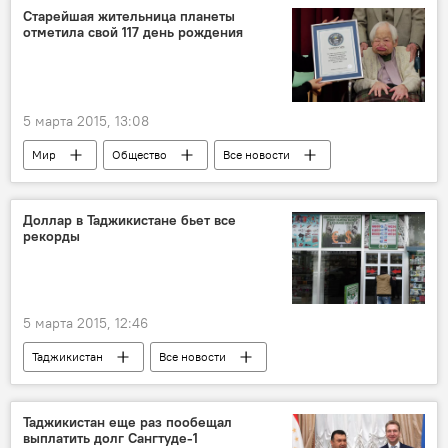
Происшествия, ЧП, криминал
Старейшая жительница планеты
отметила свой 117 день рождения
5 марта 2015, 13:08
Мир
Общество
Все новости
Япония
Доллар в Таджикистане бьет все
рекорды
5 марта 2015, 12:46
Таджикистан
Все новости
Экономика
денежные переводы
сомони
повышение
девальвация
Таджикистан еще раз пообещал
выплатить долг Сангтуде-1
Нацбанк Таджикистана