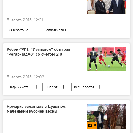
5 марта 2015, 12:21
Энергетика
Таджикистан
Все новости
Имомуддин Сатторов
"Сангтудинская ГЭС-1"
электроэнергия
Кубок ФФТ: "Истиклол" обыграл
"Регар-ТадАЗ" со счетом 2:0
сотрудничество
Россия
долги
5 марта 2015, 12:03
Таджикистан
Спорт
Все новости
футбол
ФФТ
Новости Душанбе
Ярмарка саженцев в Душанбе:
маленький кусочек весны
8