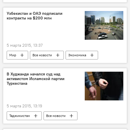
Центральная Азия
ОДКБ
Узбекистан и ОАЭ подписали
контракты на $200 млн
5 марта 2015, 13:37
Мир
Все новости
Экономика
Узбекистан
ОАЭ
Султан аль-Мансури
Эльер Ганиев
В Худжанде начался суд над
активистом Исламской партии
Центральная Азия
Туркестана
5 марта 2015, 13:19
Таджикистан
Все новости
Новости Худжанда и Согдийской области