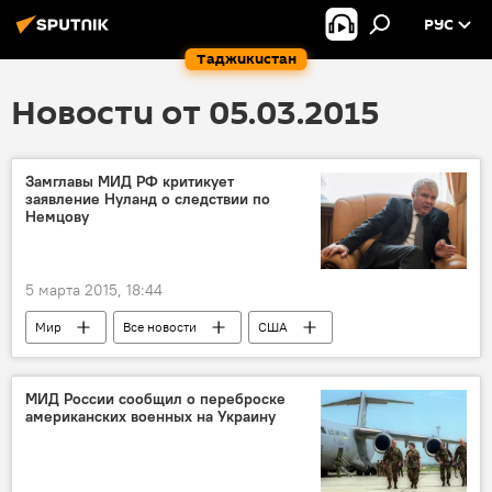
РУС
Таджикистан
Новости от 05.03.2015
Замглавы МИД РФ критикует
заявление Нуланд о следствии по
Немцову
5 марта 2015, 18:44
Мир
Все новости
США
МИД РФ
следствие
"список Магнитского"
Россия
МИД России сообщил о переброске
американских военных на Украину