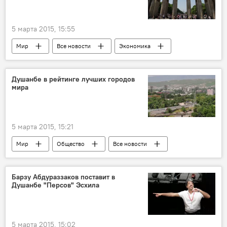
Новости мигрантов из Центральной Азии в России
5 марта 2015, 15:55
Мир
Все новости
Экономика
Германия
Узбекистан
инвестиции
производство
Центральная Азия
Душанбе в рейтинге лучших городов
мира
Промышленность
машина
5 марта 2015, 15:21
Мир
Общество
Все новости
Ирак
Вена
Цюрих
Мюнхен
Франкфурт
рейтинг
Барзу Абдураззаков поставит в
Душанбе "Персов" Эсхила
столица
Таджикистан
Новости Душанбе
5 марта 2015, 15:02