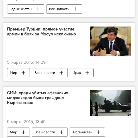
Таджикистан
Все новости
Культура
Казахстан
Кыргызстан
театр
спектакль
"Персы"
Премьер Турции: прямое участие
армии в боях за Мосул исключено
Эсхил
Новости Душанбе
5 марта 2015, 14:29
Мир
Все новости
Ирак
Турция
Армия и вооружение
ИГИЛ
ОДКБ
СМИ: среди убитых афганских
моджахедов были граждане
Кыргызстана
5 марта 2015, 13:45
Мир
Все новости
Афганистан