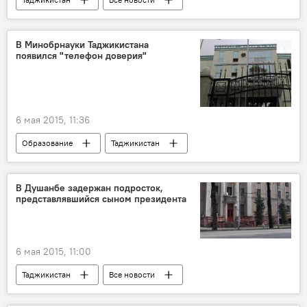
Афганистан
Тахар
Кундуз
Раджабали Рахмонали
экстремизм
В Минобрнауки Таджикистана
появился "телефон доверия"
талибы
ГКНБ Таджикистана
ОДКБ
терроризм
6 мая 2015, 11:36
Образование
Таджикистан
Все новости
Минобрнауки Таджикистана
В Душанбе задержан подросток,
представлявшийся сыном президента
6 мая 2015, 11:00
Таджикистан
Все новости
Хушдил Курбонов
Сабзали Маджидов