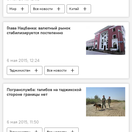
Мир
Все новости
Китай
Правительство России
соглашение
сотрудничество
Глава Нацбанка: валютный рынок
стабилизируется постепенно
стратегическое партнерство
Россия
ОДКБ
6 мая 2015, 12:24
Таджикистан
Все новости
Экономика
Нацбанк Таджикистана
Культура
банк
Погранслужба: талибов на таджикской
стороне границы нет
6 мая 2015, 11:50
Таджикистан
Все новости