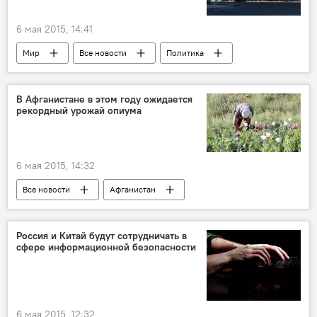
6 мая 2015, 14:41
Мир
Все новости
Политика
Владимир Путин
Правительство России
сотрудничество
Россия
В Афганистане в этом году ожидается
рекордный урожай опиума
Таджикистан
6 мая 2015, 14:32
Все новости
Афганистан
наркотики
урожай
Центральная Азия
ИГИЛ
Россия и Китай будут сотрудничать в
сфере информационной безопасности
6 мая 2015, 12:32