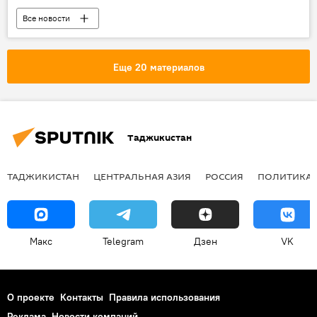
Все новости
81-летие Победы в Великой Отечественной войне
Великая Отечественная война (1941-1945)
Еще 20 материалов
война
9 мая - День Победы в Великой Отечественной войне
Таджикистан
ТАДЖИКИСТАН
ЦЕНТРАЛЬНАЯ АЗИЯ
РОССИЯ
ПОЛИТИКА
Макс
Telegram
Дзен
VK
О проекте
Контакты
Правила использования
Реклама
Новости компаний