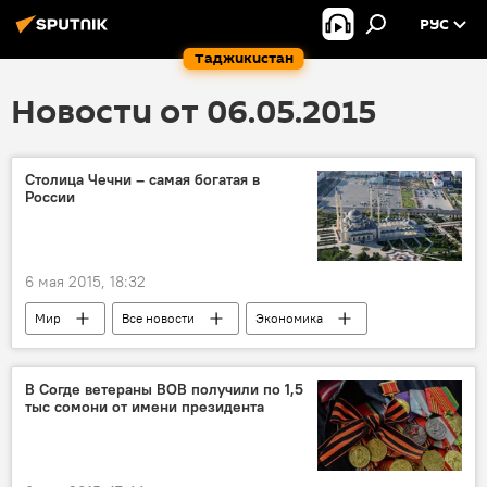
РУС
Таджикистан
Новости от 06.05.2015
Столица Чечни – самая богатая в
России
6 мая 2015, 18:32
Мир
Все новости
Экономика
Чеченская Республика
Грозный
бедность
Россия
В Согде ветераны ВОВ получили по 1,5
тыс сомони от имени президента