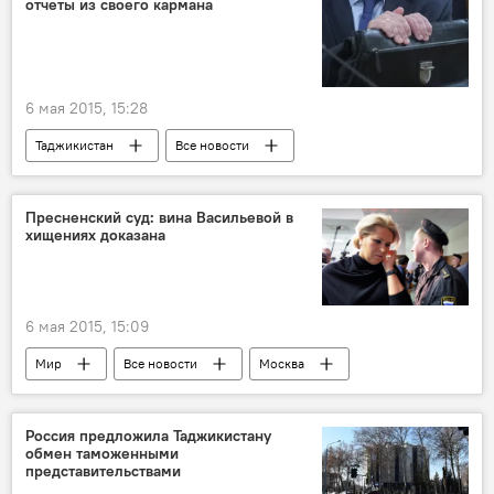
отчеты из своего кармана
Минэкономразвития Таджикистана
соглашение
товарооборот
торговля
ВТО
6 мая 2015, 15:28
Таджикистан
Все новости
Политика
Рустам Шохмурод
Шарофиддин Сироджов
Пресненский суд: вина Васильевой в
хищениях доказана
Правительство Таджикистана
закон
парламент Таджикистана
6 мая 2015, 15:09
Мир
Все новости
Москва
приговор
условный срок
Россия
Происшествия, ЧП, криминал
суд
Россия предложила Таджикистану
обмен таможенными
представительствами