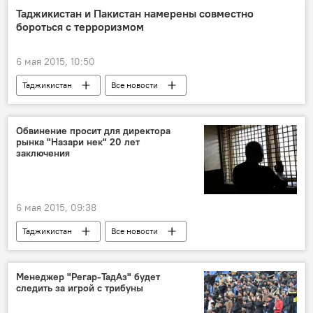
мошенничество
Эмомали Рахмон
Таджикистан и Пакистан намерены совместно
бороться с терроризмом
Происшествия, ЧП, криминал
Агентство по борьбе с коррупцией Таджикистана
6 мая 2015, 10:50
Таджикистан
Все новости
Пакистан
Рахимзода Рамазон Хамро
Тарик Икбал Соомро
терроризм
Обвинение просит для директора
рынка "Назари нек" 20 лет
соглашение
Новости Душанбе
заключения
МВД Таджикистана
ОДКБ
6 мая 2015, 09:38
Таджикистан
Все новости
Рустам Джураев
суд
Происшествия, ЧП, криминал
Менеджер "Регар-ТадАз" будет
следить за игрой с трибуны
Новости Худжанда и Согдийской области