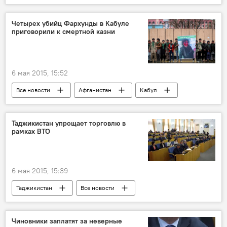
рукопашный бой
Россия
Таджикистан
Четырех убийц Фархунды в Кабуле
приговорили к смертной казни
Новости Худжанда и Согдийской области
6 мая 2015, 15:52
Все новости
Афганистан
Кабул
Фархунда
Центральная Азия
убийство
смерть
Таджикистан упрощает торговлю в
рамках ВТО
6 мая 2015, 15:39
Таджикистан
Все новости
Экономика
Китай
Шариф Рахимзода
Саидрахмон Назриев
Чиновники заплатят за неверные