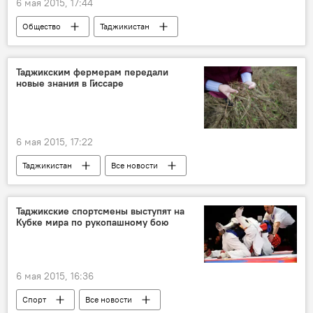
6 мая 2015, 17:44
Общество
Таджикистан
Все новости
81-летие Победы в Великой Отечественной войне
Таджикским фермерам передали
новые знания в Гиссаре
Эмомали Рахмон
Новости Худжанда и Согдийской области
Великая Отечественная война (1941-1945)
6 мая 2015, 17:22
Таджикистан
Все новости
ФАО в РТ
фермеры
сельское хозяйство
ячмень
Таджикские спортсмены выступят на
Кубке мира по рукопашному бою
6 мая 2015, 16:36
Спорт
Все новости