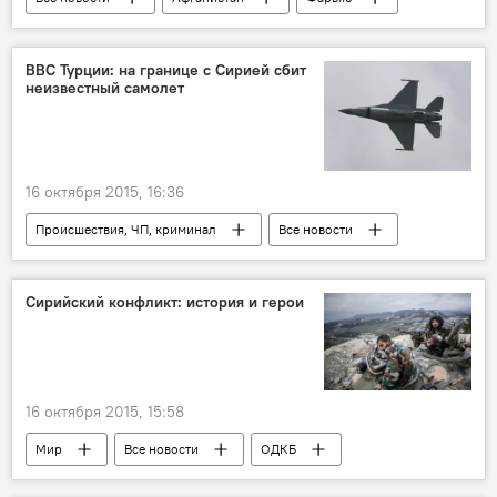
Кундуз
Тахор
Урузган
Чордарра
Пактика
Фарра
ВВС Турции: на границе с Сирией сбит
неизвестный самолет
НАТО
Центральная Азия
талибы
ОДКБ
16 октября 2015, 16:36
Происшествия, ЧП, криминал
Все новости
Сирия
Турция
граница
самолет
Центральная Азия
Сирийский конфликт: история и герои
истребитель
16 октября 2015, 15:58
Мир
Все новости
ОДКБ