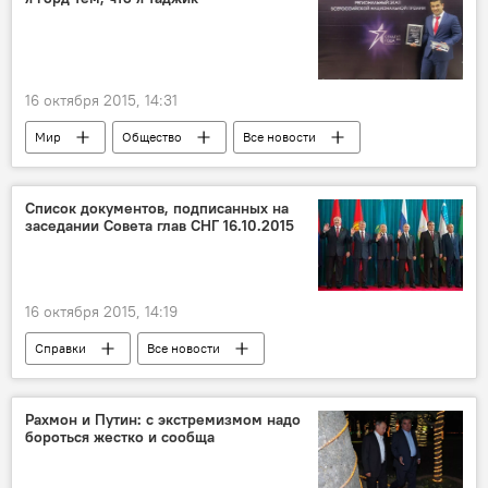
Центробанк РФ
16 октября 2015, 14:31
Мир
Общество
Все новости
Фарход Муминов
Россия
Таджикистан
Наука и технологии
Список документов, подписанных на
заседании Совета глав СНГ 16.10.2015
альпинизм
Спорт
студенты
16 октября 2015, 14:19
Справки
Все новости
Рахмон и Путин: с экстремизмом надо
бороться жестко и сообща