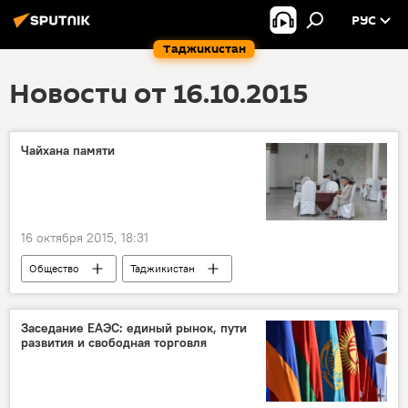
РУС
Таджикистан
Новости от 16.10.2015
Чайхана памяти
16 октября 2015, 18:31
Общество
Таджикистан
Все новости
Новости Душанбе
Чайхана "Рохат"
снос
Заседание ЕАЭС: единый рынок, пути
развития и свободная торговля