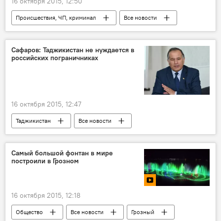
16 октября 2015, 12:50
Происшествия, ЧП, криминал
Все новости
Культура
Узбекистан
музей
Центральная Азия
Сафаров: Таджикистан не нуждается в
российских пограничниках
16 октября 2015, 12:47
Таджикистан
Все новости
Политика
Афганистан
Сайфулло Сафаров
ОДКБ
ЦСИ
Самый большой фонтан в мире
построили в Грозном
граница
Россия
безопасность
16 октября 2015, 12:18
Общество
Все новости
Грозный