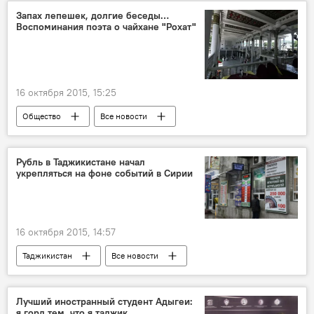
Запах лепешек, долгие беседы…
Воспоминания поэта о чайхане "Рохат"
16 октября 2015, 15:25
Общество
Все новости
Таджикистан
снос
чайхана
Новости Душанбе
Рубль в Таджикистане начал
укрепляться на фоне событий в Сирии
16 октября 2015, 14:57
Таджикистан
Все новости
Экономика
Сирия
Россия
Нацбанк Таджикистана
рубль
Лучший иностранный студент Адыгеи:
я горд тем, что я таджик