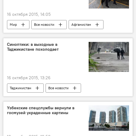
16 октября 2015, 14:05
Мир
Все новости
Афганистан
Казахстан
Владимир Путин
СНГ
безопасность
терроризм
Синоптики: в выходные в
Таджикистане похолодает
экстремизм
сотрудничество
Эмомали Рахмон
Россия
Таджикистан
ОДКБ
Астана
16 октября 2015, 13:26
Таджикистан
Все новости
температура воздуха
туман
Новости Худжанда и Согдийской области
Узбекские спецслужбы вернули в
госмузей украденные картины
Новости Куляба и Хатлонской области
погода
Новости Душанбе