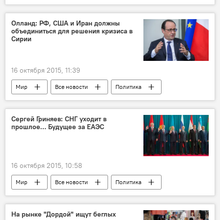
фонтан
животные
Олланд: РФ, США и Иран должны
объединиться для решения кризиса в
Сирии
16 октября 2015, 11:39
Мир
Все новости
Политика
Франция
Сирия
Франсуа Олланд
Сергей Гриняев: СНГ уходит в
прошлое… Будущее за ЕАЭС
16 октября 2015, 10:58
Мир
Все новости
Политика
Сергей Гриняев
СНГ
Таджикистан и ЕАЭС: выгоды и перспективы
На рынке "Дордой" ищут беглых