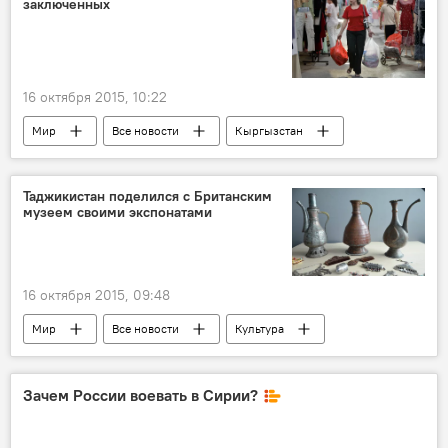
заключенных
Россия
16 октября 2015, 10:22
Мир
Все новости
Кыргызстан
поиск
ОДКБ
СИЗО
Таджикистан поделился с Британским
музеем своими экспонатами
16 октября 2015, 09:48
Мир
Все новости
Культура
Великобритания
МИД Таджикистана
искусство
экспонаты
Зачем России воевать в Сирии?