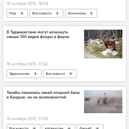
16 октября 2015, 18:03
Мир
Все новости
Экономика
Казахстан
Израиль
Вьетнам
Индия
Египет
Иран
В Таджикистане могут исчезнуть
свыше 100 видов флоры и фауны
ЕАЭС
рынок
торговля
ратификация
Таджикистан и ЕАЭС: выгоды и перспективы
16 октября 2015, 17:24
Таджикистан
Все новости
Хикмат Хисориев
флора и фауна
сурок Мензбира
тигр
Талибы лишились своей опорной базы
в Кундузе, но не возможностей
16 октября 2015, 17:00
Все новости
Афганистан
Фарьяб