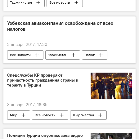
Таджикистан
Все новости
электроэнергия
Узбекская авиакомпания освобождена от всех
налогов
3 января 2017, 17:30
Все новости
Узбекистан
налог
Центральная Азия
Транспорт
Спецслужбы КР проверяют
причастность гражданина страны к
теракту в Турции
3 января 2017, 16:35
Мир
Все новости
Кыргызстан
Турция
теракт
Полиция Турции опубликовала видео