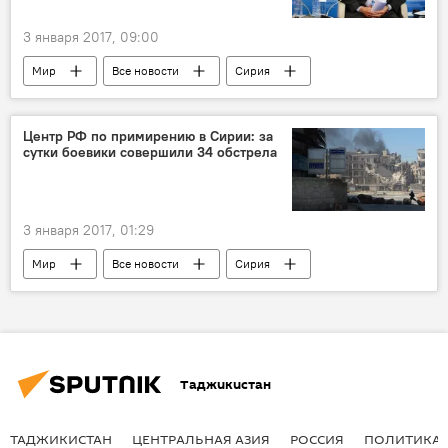
3 января 2017, 09:00
Мир
Все новости
Сирия
переговоры
Борьба России и США в Сирии
Астана
Центр РФ по примирению в Сирии: за
сутки боевики совершили 34 обстрела
3 января 2017, 01:29
Мир
Все новости
Сирия
Борьба России и США в Сирии
Таджикистан
ТАДЖИКИСТАН
ЦЕНТРАЛЬНАЯ АЗИЯ
РОССИЯ
ПОЛИТИКА