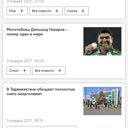
3 января 2017, 21:00
Мир
Все новости
Сирия
перемирие
Борьба России и США в Сирии
Молотобоец Дильшод Назаров –
номер один в мире
3 января 2017, 19:00
Спорт
Все новости
Дильшод Назаров
Допинг-скандал вокруг Дильшода Назарова
В Таджикистане обещают полностью
снять энерголимит
Таджикистан
3 января 2017, 18:15