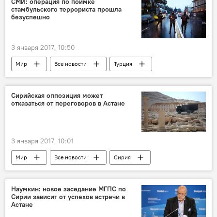
СМИ: операция по поимке
стамбульского террориста прошла
безуспешно
3 января 2017, 10:50
Мир
Все новости
Турция
теракт
Сирийская оппозиция может
отказаться от переговоров в Астане
3 января 2017, 10:01
Мир
Все новости
Сирия
переговоры
Борьба России и США в Сирии
Астана
Наумкин: новое заседание МГПС по
Сирии зависит от успехов встречи в
Астане