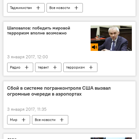
Таджикистан
Все новости
"Таджик Эйр"
акции и бумаги
Шаповалов: победить мировой
терроризм вполне возможно
3 января 2017, 12:00
Радио
теракт
терроризм
Мир
Сбой в системе погранконтроля США вызвал
огромные очереди в аэропортах
3 января 2017, 11:35
Мир
Все новости