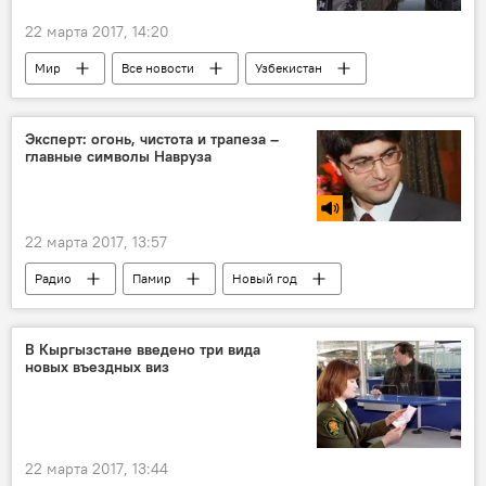
22 марта 2017, 14:20
Мир
Все новости
Узбекистан
Нидерланды
Эксперт: огонь, чистота и трапеза –
главные символы Навруза
22 марта 2017, 13:57
Радио
Памир
Новый год
праздник
Празднование Навруза-2026
Таджикистан
Навруз
В Кыргызстане введено три вида
новых въездных виз
22 марта 2017, 13:44