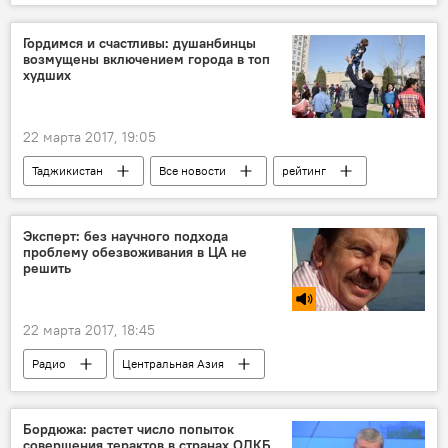
Китай
инвестиции
Таджикистан
газ
Гордимся и счастливы: душанбинцы
возмущены включением города в топ
худших
22 марта 2017, 19:05
Таджикистан
Все новости
рейтинг
Новости Душанбе
Эксперт: без научного подхода
проблему обезвоживания в ЦА не
решить
22 марта 2017, 18:45
Радио
Центральная Азия
Таджикистан
Бордюжа: растет число попыток
совершения терактов в странах ОДКБ