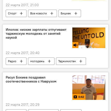
22 марта 2017, 21:00
Спорт
Все новости
Бишкек
Таджикистан
Илолов: низкие зарплаты отпугивают
таджикскую молодежь от занятий
наукой
22 марта 2017, 20:40
Радио
молодежь
Таджикистан
Наука и технологии
Академия наук Таджикистана
Расул Бокиев поздравил
соотечественников с Наврузом
0:42
22 марта 2017, 20:29