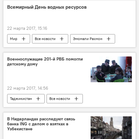
Новости Душанбе
Всемирный День водных ресурсов
Прогноз погоды в Таджикистане
Таджикистан
Навруз
погода
22 марта 2017, 15:16
Мир
Все новости
Эмомали Рахмон
ООН
Таджикистан
Военнослужащие 201-й РВБ помогли
детскому дому
22 марта 2017, 14:56
Таджикистан
Все новости
201-я РВБ в Таджикистане
В Нидерландах расследуют связь
банка ING с делом о взятках в
Узбекистане