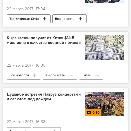
22 марта 2017, 17:04
Таджикистан Style
Все новости
Истории успешных таджиков
Таджикистан
Культура
Россия
Кыргызстан получит от Китая $14,5
миллиона в качестве военной помощи
22 марта 2017, 16:33
Все новости
Кыргызстан
Китай
Центральная Азия
Душанбе встретил Навруз концертами
и салютом под дождем
0:30
22 марта 2017, 16:33