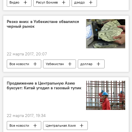
Видео
Расул Бокиев
дзюдо
Празднование Навруза-2026
Таджикистан
Навруз
Спорт
Резко вниз: в Узбекистане обвалился
черный рынок
22 марта 2017, 20:07
Все новости
Узбекистан
доллар
Центральная Азия
Таджикистан
курсы валют
Продвижение в Центральную Азию
буксует: Китай угодил в газовый тупик
22 марта 2017, 19:34
Все новости
Центральная Азия