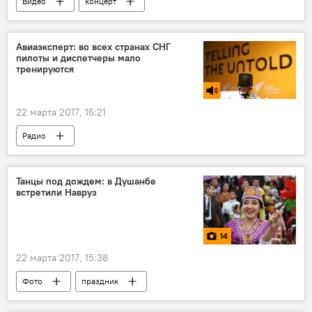
Видео
концерт
Празднование Навруза-2026
Новости Душанбе
Таджикистан
Авиаэксперт: во всех странах СНГ
пилоты и диспетчеры мало
Навруз
тренируются
22 марта 2017, 16:21
Радио
Танцы под дождем: в Душанбе
встретили Навруз
14
22 марта 2017, 15:38
Фото
праздник
Празднование Навруза-2026