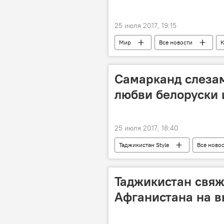
25 июля 2017, 19:15
Мир
Все новости
К
Самарканд слезам
любви белоруски 
25 июля 2017, 18:40
Таджикистан Style
Все ново
любовь
Истории успешных 
Таджикистан свяж
Афганистана на в