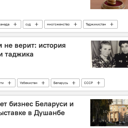
анада
суд
многоженство
Таджикистан
 не верит: история
и таджика
сти
Узбекистан
Беларусь
СССР
таджиков
Таджикистан
семья
ет бизнес Беларуси и
ыставке в Душанбе