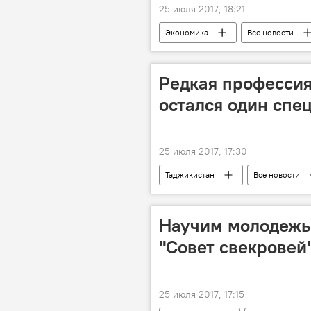
25 июля 2017, 18:21
Экономика
Все новости
бизнес
предприниматели
Афганистан и Таджикистан: новости н
Редкая профессия
остался один спе
25 июля 2017, 17:30
Таджикистан
Все новости
Научим молодежь:
"Совет свекровей
25 июля 2017, 17:15