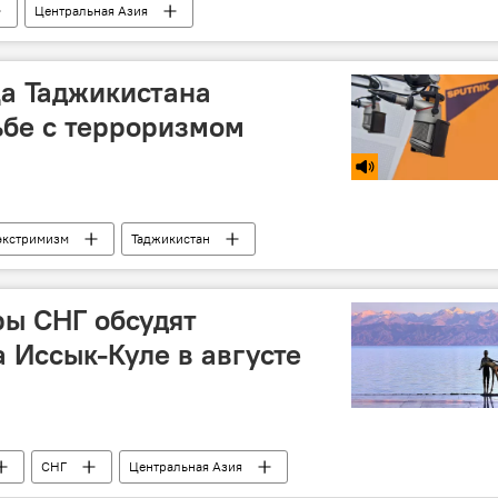
Центральная Азия
а Таджикистана
ьбе с терроризмом
экстримизм
Таджикистан
ы СНГ обсудят
а Иссык-Куле в августе
СНГ
Центральная Азия