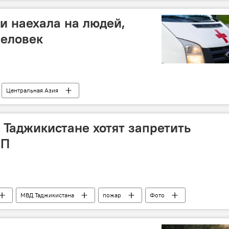
и наехала на людей,
человек
Центральная Азия
 Таджикистане хотят запретить
ЧП
МВД Таджикистана
пожар
Фото
риминал