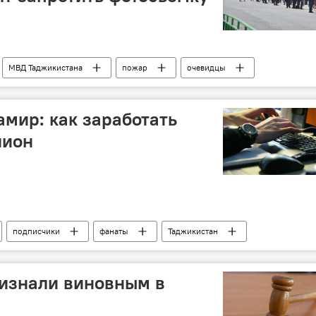
МВД Таджикистана
пожар
очевидцы
кистан
Происшествия, ЧП, криминал
закон
мир: как заработать
лион
подписчики
фанаты
Таджикистан
ризнали виновным в