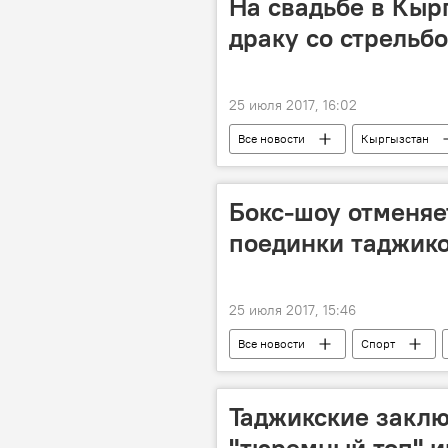
На свадьбе в Кыр
драку со стрельб
25 июля 2017, 16:02
Все новости
Кыргызстан
Бокс-шоу отменяе
поединки таджико
25 июля 2017, 15:46
Все новости
Спорт
Узбекистан и Таджикистан: новости
Таджикские закл
"тюремный топ" и