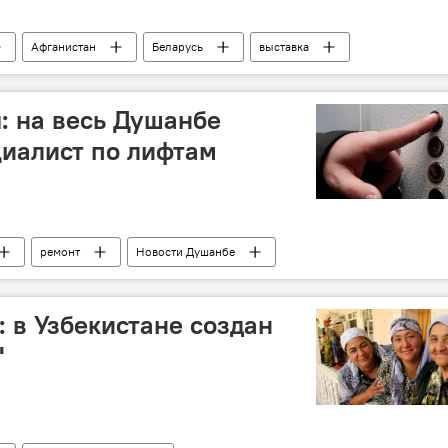
Афганистан
Беларусь
выставка
Новости Душанбе
а границе
Таджикистан
: на весь Душанбе
циалист по лифтам
ремонт
Новости Душанбе
 в Узбекистане создан
"