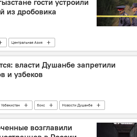
гызстане гости устроили
ой из дробовика
Центральная Азия
тся: власти Душанбе запретили
в и узбеков
Узбекистан
бокс
Новости Душанбе
Таджикистан
юченные возглавили
ностранцев в России