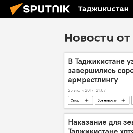
Таджикистан
Новости от 
В Таджикистане у
завершились сор
армрестлингу
25 июля 2017, 21:07
Спорт
Все новости
Новости Душанбе
Наказание для зе
Таджикистане хот