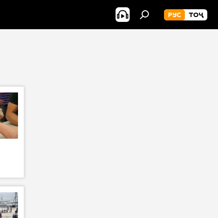
РУС
ТОҶ