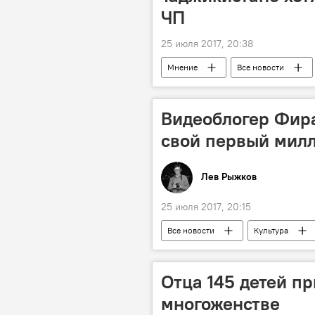
ЧП
25 июля 2017, 20:38
Мнение
Все новости
Фото
Видео
Таджи
Видеоблогер Фира
свой первый мил
Лев Рыжков
25 июля 2017, 20:15
Все новости
Культура
Отца 145 детей п
многоженстве