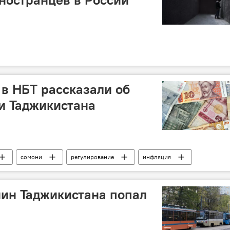
 в НБТ рассказали об
и Таджикистана
сомони
регулирование
инфляция
банк Таджикистана
кредиты
банк
ин Таджикистана попал