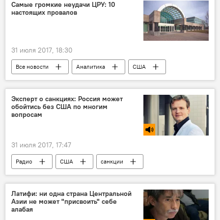
Самые громкие неудачи ЦРУ: 10
настоящих провалов
31 июля 2017, 18:30
Все новости
Аналитика
США
Израиль
ЦРУ
провал
Иран
кризис
ядерная война
Эксперт о санкциях: Россия может
обойтись без США по многим
вопросам
31 июля 2017, 17:47
Радио
США
санкции
Россия
Латифи: ни одна страна Центральной
Азии не может "присвоить" себе
алабая