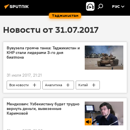
РУС
Таджикистан
Новости от 31.07.2017
Вувузела громче танка: Таджикистан и
КНР стали лидерами 3-го дня
биатлона
31 июля 2017, 21:21
Все новости
Аналитика
Китай
соревнования
Таджикистан
АрМИ
военные учения
Россия
танк
Мендкович: Узбекистану будет трудно
вернуть деньги, вывезенные
Каримовой