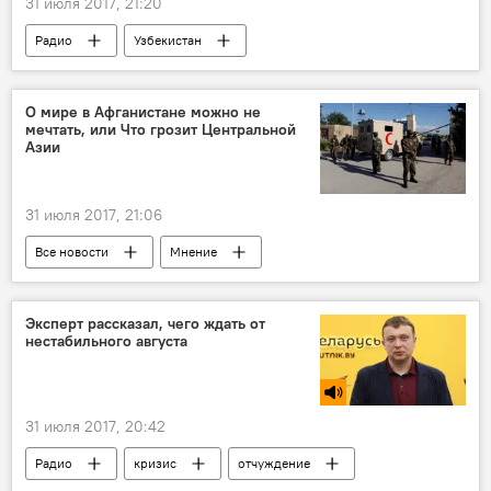
31 июля 2017, 21:20
Радио
Узбекистан
Гульнара Каримова
уголовное дело
собственность
О мире в Афганистане можно не
мечтать, или Что грозит Центральной
Азии
31 июля 2017, 21:06
Все новости
Мнение
Центральная Азия
США
Афганистан
талибы
терроризм
Эксперт рассказал, чего ждать от
нестабильного августа
безопасность
Таджикистан
Россия
31 июля 2017, 20:42
Радио
кризис
отчуждение