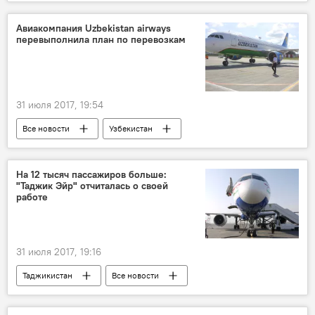
Таджикистан
Авиакомпания Uzbekistan airways
перевыполнила план по перевозкам
31 июля 2017, 19:54
Все новости
Узбекистан
Центральная Азия
Таджикистан
Транспорт
самолет
На 12 тысяч пассажиров больше:
"Таджик Эйр" отчиталась о своей
работе
31 июля 2017, 19:16
Таджикистан
Все новости
Транспорт