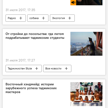
31 июля 2017, 17:35
Радио
собака
Экология
Таджикистан
От стройки до посольства: где летом
подрабатывают таджикские студенты
31 июля 2017, 17:27
Таджикистан Style
Все новости
студенты
работа
каникулы
Истории успешных таджиков
Таджикистан
Восточный хэндмейд: истории
зарубежного успеха таджикских
Россия
мастеров