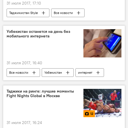
31 июля 2017, 17:10
Таджикистан Style
Все новости
Центральная Азия
ремесленничество
творчество
искусство
Узбекистан останется на день без
мобильного интернета
Истории успешных таджиков
Таджикистан
31 июля 2017, 16:40
Все новости
Узбекистан
интернет
мобильная связь
Центральная Азия
Таджики на ринге: лучшие моменты
Fight Nights Global в Москве
12
31 июля 2017, 16:24