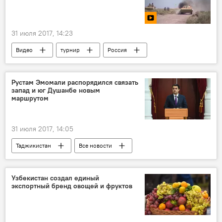
финансы
31 июля 2017, 14:23
Видео
турнир
Россия
Таджикистан
АрМИ
Минобороны России
танк
Рустам Эмомали распорядился связать
запад и юг Душанбе новым
маршрутом
31 июля 2017, 14:05
Таджикистан
Все новости
Рустам Эмомали
Мэр Душанбе и председатель парламента Рустам Эмомали
Узбекистан создал единый
экспортный бренд овощей и фруктов
Новости Душанбе
Транспорт