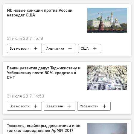
NI: новые санкции против России
навредят США
31 июля 2017, 15:19
Все новости
Аналитика
США
санкции
Россия
Банки развития дадут Таджикистану и
Узбекистану почти 50% кредитов в
СНГ
31 июля 2017, 14:50
Все новости
Казахстан
Узбекистан
инвестиции
Узбекистан и Таджикистан: новости
Танкисты, снайперы, десантники и не
только: видеодневник АрМИ-2017
Центральная Азия
Таджикистан