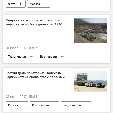
Фото
Москва
смешанные боевые искусства
самбо
Россия
Таджикистан
Энергия на экспорт: мощность и
перспективы Сангтудинской ГЭС-1
единоборства
31 июля 2017, 16:05
Таджикистан
Все новости
Третий день "биатлона": танкисты
Таджикистана снова стали первыми
31 июля 2017, 15:34
Россия
Все новости
Таджикистан
АрМИ
танк