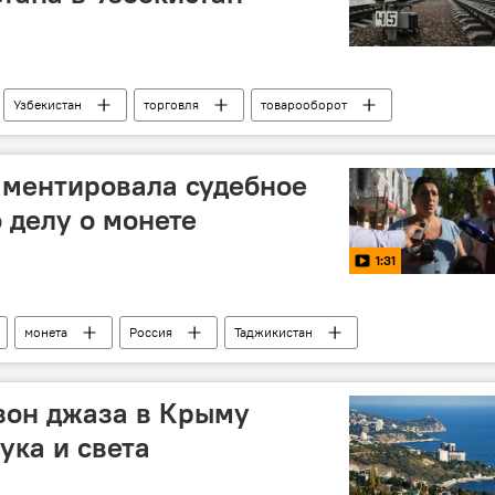
Узбекистан
торговля
товарооборот
н и Таджикистан: новости
Таджикистан
мментировала судебное
 делу о монете
1:31
монета
Россия
Таджикистан
зон джаза в Крыму
ука и света