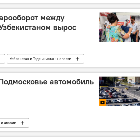
варооборот между
Узбекистаном вырос
Узбекистан и Таджикистан: новости
Подмосковье автомобиль
 и аварии