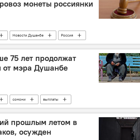
ровоз монеты россиянки
Новости Душанбе
Россия
е 75 лет продолжат
 от мэра Душанбе
сомони
выплаты
ента Рустам Эмомали
Новости Душанбе
пенсия
ший прошлым летом в
ков, осужден