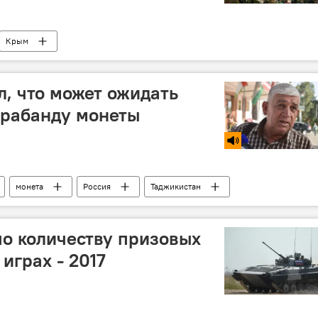
Крым
л, что может ожидать
трабанду монеты
монета
Россия
Таджикистан
по количеству призовых
играх - 2017