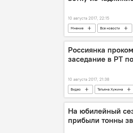
10 августа 2017, 22:15
Мнение
Все новости
железная дорога
Узбекиста
Россиянка проко
заседание в РТ по
10 августа 2017, 21:38
Видео
Татьяна Хужина
На юбилейный се
прибыли тонны зв