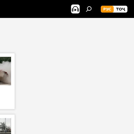
РУС
ТОҶ