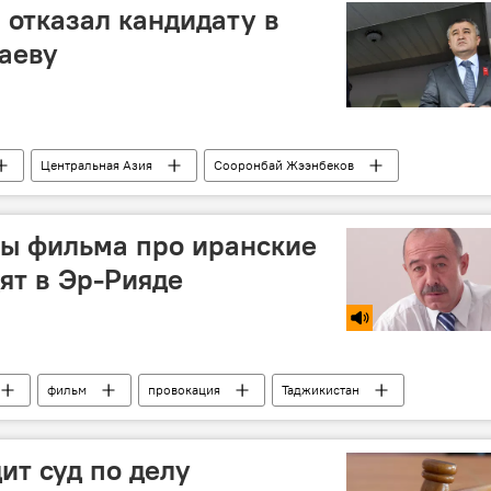
отказал кандидату в
аеву
Центральная Азия
Сооронбай Жээнбеков
ры фильма про иранские
ят в Эр-Рияде
фильм
провокация
Таджикистан
ит суд по делу