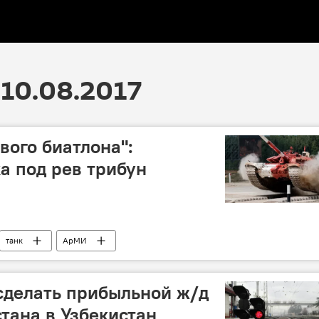
10.08.2017
вого биатлона":
а под рев трибун
танк
АрМИ
 сделать прибыльной ж/д
стана в Узбекистан