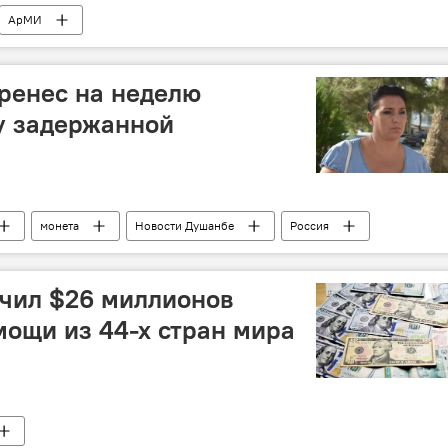
АрМИ
ренес на неделю
у задержанной
монета
Новости Душанбе
Россия
учил $26 миллионов
ощи из 44-х стран мира