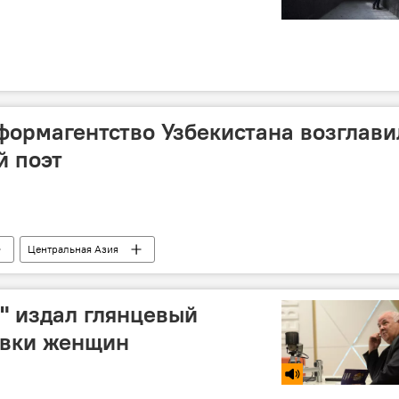
ормагентство Узбекистана возглави
й поэт
Центральная Азия
н" издал глянцевый
овки женщин