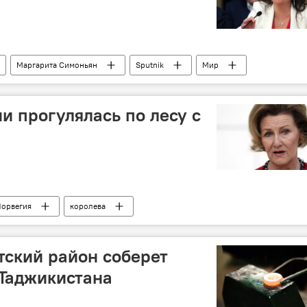
Маргарита Симоньян
Sputnik
Мир
и прогулялась по лесу с
орвегия
королева
тский район соберет
Таджикистана