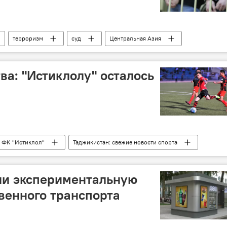
терроризм
суд
Центральная Азия
ва: "Истиклолу" осталось
ФК "Истиклол"
Таджикистан: свежие новости спорта
ли экспериментальную
венного транспорта