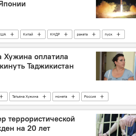
 Японии
США
Китай
КНДР
ракета
пуск
а Хужина оплатила
кинуть Таджикистан
Татьяна Хужина
монета
Россия
ер террористической
ден на 20 лет