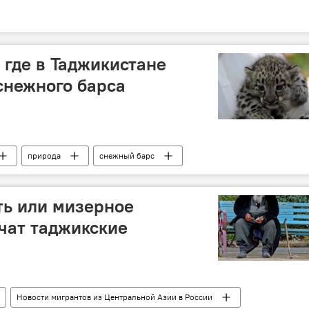
 где в Таджикистане
снежного барса
природа
снежный барс
ть или мизерное
учат таджикские
Новости мигрантов из Центральной Азии в России