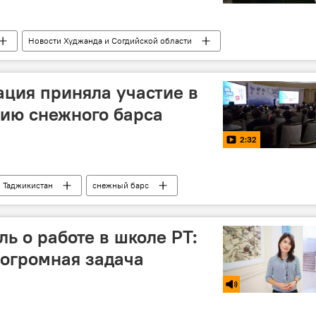
Новости Худжанда и Согдийской области
ация приняла участие в
ию снежного барса
2:32
Таджикистан
снежный барс
ь о работе в школе РТ:
 огромная задача