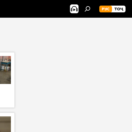
РУС
ТОҶ