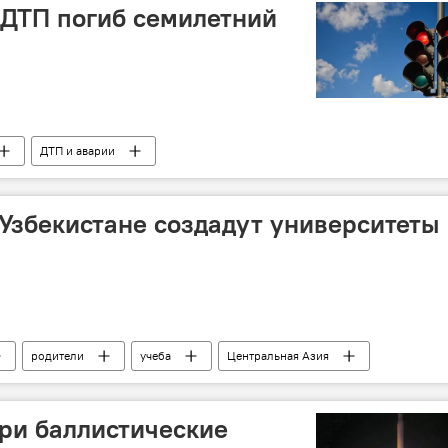
 ДТП погиб семилетний
ДТП и аварии
в Узбекистане создадут университеты
родители
учеба
Центральная Азия
ри баллистические