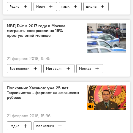
Радио
Иран
язык
школа
МВД РФ: в 2017 году в Москве
мигранты совершили на 19%
преступлений меньше
21 февраля 2018, 15:45
Все новости
Миграция
Москва
профилактика экстремизма
Новости мигрантов из Центральной Азии в России
Полковник Хасанов: уже 25 лет
Таджикистан - форпост на афганском
Россия
Происшествия, ЧП, криминал
рубеже
21 февраля 2018, 15:36
Радио
полковник