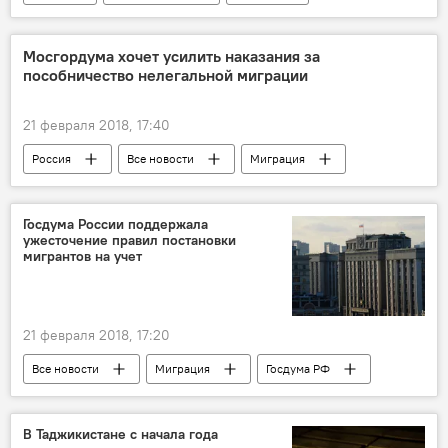
Мосгордума хочет усилить наказания за
пособничество нелегальной миграции
21 февраля 2018, 17:40
Россия
Все новости
Миграция
Москва
Новости мигрантов из Центральной Азии в России
Госдума России поддержала
ужесточение правил постановки
Госдума РФ
мигрантов на учет
21 февраля 2018, 17:20
Все новости
Миграция
Госдума РФ
закон
учет
Новости мигрантов из Центральной Азии в России
В Таджикистане с начала года