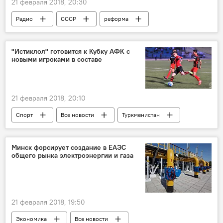
21 февраля 2018, 20:30
Радио
СССР
реформа
русский язык
язык
республика
лексика
фонетика
Таджикистан
"Истиклол" готовится к Кубку АФК с
новыми игроками в составе
СНГ
21 февраля 2018, 20:10
Спорт
Все новости
Туркменистан
Узбекистан
ФК "Истиклол"
Таджикистан: свежие новости спорта
Минск форсирует создание в ЕАЭС
общего рынка электроэнергии и газа
Таджикистан
21 февраля 2018, 19:50
Экономика
Все новости