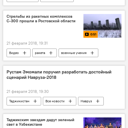
Энергетика
Беларусь
ЕАЭС
рынок
Стрельбы из ракетных комплексов
С-300 прошли в Ростовской области
Таджикистан и ЕАЭС: выгоды и перспективы
газ
0:51
21 февраля 2018, 19:31
Видео
ракета
военные учения
Россия
С-300
Минобороны России
Рустам Эмомали поручил разработать достойный
сценарий Навруза-2018
21 февраля 2018, 19:30
Таджикистан
Все новости
Навруз
праздник
Празднование Навруза-2026
Мэр Душанбе и председатель парламента Рустам Эмомали
Таджикским звездам дадут зеленый
свет в Узбекистане
Новости Душанбе