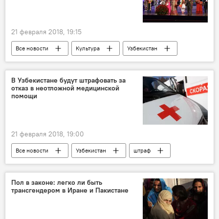
21 февраля 2018, 19:15
Все новости
Культура
Узбекистан
Министерство культуры Таджикистана
концерт
Узбекистан и Таджикистан: новости
В Узбекистане будут штрафовать за
отказ в неотложной медицинской
Таджикистан
помощи
21 февраля 2018, 19:00
Все новости
Узбекистан
штраф
Центральная Азия
Пол в законе: легко ли быть
трансгендером в Иране и Пакистане