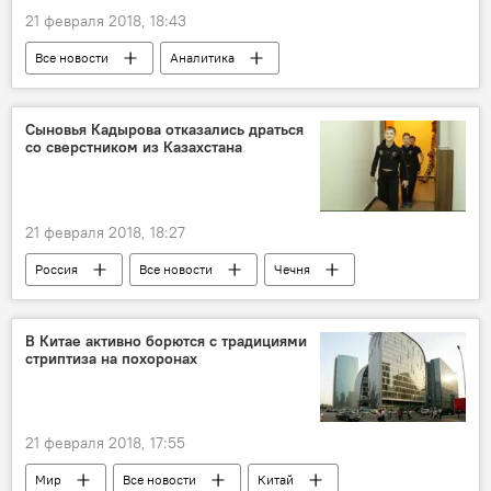
21 февраля 2018, 18:43
Все новости
Аналитика
Хадж - 2026: паломничество в Мекку
Иран
Пакистан
ислам
мусульманство
Сыновья Кадырова отказались драться
со сверстником из Казахстана
смена пола
трансгендеры
21 февраля 2018, 18:27
Россия
Все новости
Чечня
Рамзан Кадыров
Центральная Азия
В Китае активно борются с традициями
стриптиза на похоронах
21 февраля 2018, 17:55
Мир
Все новости
Китай