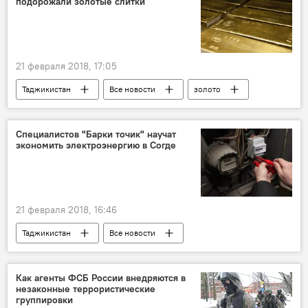
подорожали золотые слитки
Россия
21 февраля 2018, 17:05
Таджикистан
Все новости
золото
цены
Специалистов "Барки точик" научат
экономить электроэнергию в Согде
21 февраля 2018, 16:46
Таджикистан
Все новости
"Барки Точик"
электроэнергия
счетчики
Как агенты ФСБ России внедряются в
незаконные террористические
Новости Худжанда и Согдийской области
группировки