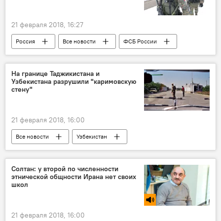
Экономика
21 февраля 2018, 16:27
Россия
Все новости
ФСБ России
терроризм
Угроза терактов в России
На границе Таджикистана и
Узбекистана разрушили "каримовскую
стену"
21 февраля 2018, 16:00
Все новости
Узбекистан
Ислам Каримов
снос
граница
стена
Узбекистан и Таджикистан: новости
Солтан: у второй по численности
этнической общности Ирана нет своих
Центральная Азия
Таджикистан
школ
21 февраля 2018, 16:00