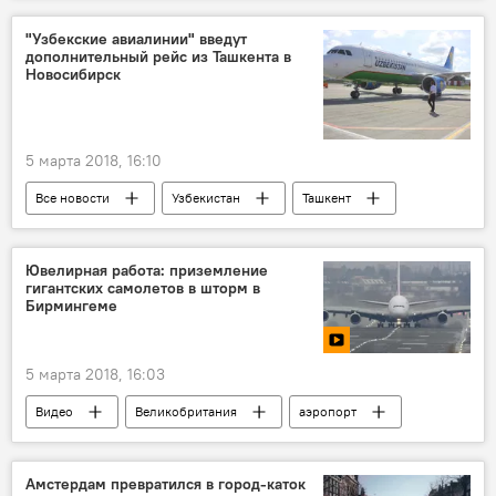
Истории успешных таджиков
Таджикистан
"Узбекские авиалинии" введут
дополнительный рейс из Ташкента в
Новосибирск
5 марта 2018, 16:10
Все новости
Узбекистан
Ташкент
Центральная Азия
Транспорт
Ювелирная работа: приземление
гигантских самолетов в шторм в
Бирмингеме
5 марта 2018, 16:03
Видео
Великобритания
аэропорт
температура
шторм
океан
Транспорт
Амстердам превратился в город-каток