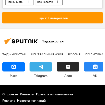
Таджикистан
Все новости
Кыргызстан
Узбекистан
Сооронбай Жээнбеков
граница
Еще 20 материалов
Таджикско-кыргызская граница: последние новости
Центральная Азия
Таджикистан
ТАДЖИКИСТАН
ЦЕНТРАЛЬНАЯ АЗИЯ
РОССИЯ
ПОЛИТИКА
Макс
Telegram
Дзен
VK
О проекте
Контакты
Правила использования
Реклама
Новости компаний