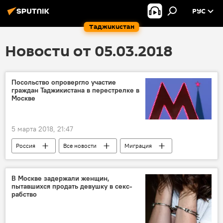
РУС
Таджикистан
Новости от 05.03.2018
Посольство опровергло участие
граждан Таджикистана в перестрелке в
Москве
5 марта 2018, 21:47
Россия
Все новости
Миграция
драка
метро
Новости мигрантов из Центральной Азии в России
В Москве задержали женщин,
пытавшихся продать девушку в секс-
Таджикистан
Москва
стрельба
рабство