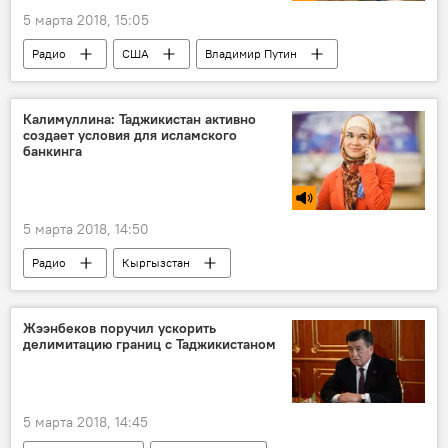
5 марта 2018, 15:05
Радио
США
Владимир Путин
НАТО
послание
Армия и вооружение
Россия
Калимуллина: Таджикистан активно
создает условия для исламского
война
банкинга
5 марта 2018, 14:50
Радио
Кыргызстан
Центральная Азия
Узбекистан
проценты
кредиты
банк
Жээнбеков поручил ускорить
делимитацию границ с Таджикистаном
мусульманство
халяль
Экономика
Россия
Таджикистан
5 марта 2018, 14:45