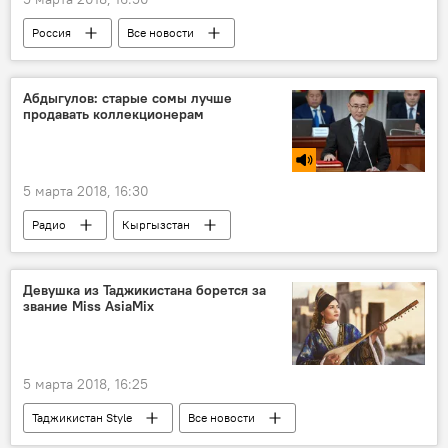
Россия
Все новости
Владимир Путин
терроризм
Абдыгулов: старые сомы лучше
продавать коллекционерам
5 марта 2018, 16:30
Радио
Кыргызстан
Толкунбек Абдыгулов
сомы
Нацбанк Таджикистана
монета
Девушка из Таджикистана борется за
звание Miss AsiaMix
5 марта 2018, 16:25
Таджикистан Style
Все новости
конкурс
таджичка