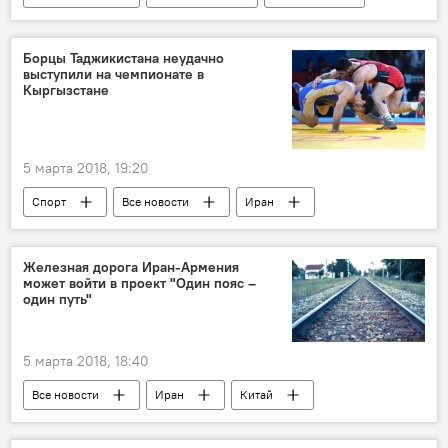
Александр Лукашенко
Шавкат Мирзиёев
визит
посол
посетить
Борцы Таджикистана неудачно
выступили на чемпионате в
Центральная Азия
Экономика
Кыргызстане
5 марта 2018, 19:20
Спорт
Все новости
Иран
Казахстан
Кыргызстан
Узбекистан
Бишкек
медаль
Железная дорога Иран-Армения
может войти в проект "Один пояс –
Таджикистан: свежие новости спорта
один путь"
Таджикистан
чемпионат
5 марта 2018, 18:40
Все новости
Иран
Китай
железная дорога
Центральная Азия