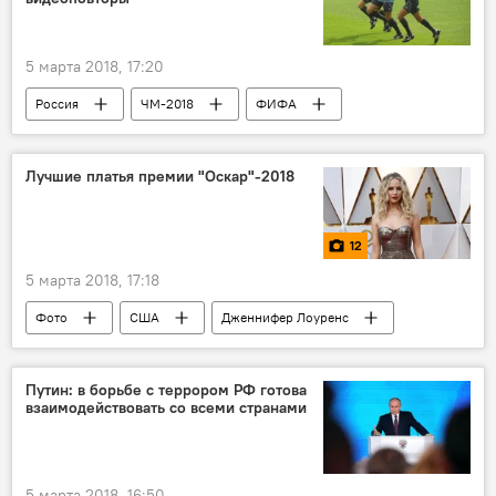
Россия
Таджикистан
5 марта 2018, 17:20
Россия
ЧМ-2018
ФИФА
Лучшие платья премии "Оскар"-2018
12
5 марта 2018, 17:18
Фото
США
Дженнифер Лоуренс
фильм
премия
кино
платье
"Оскар"
Знаменитости
Путин: в борьбе с террором РФ готова
взаимодействовать со всеми странами
5 марта 2018, 16:50