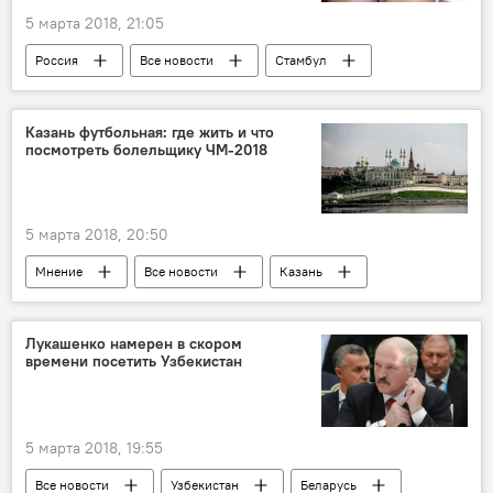
5 марта 2018, 21:05
Россия
Все новости
Стамбул
рабство
Таджикистан
МВД Таджикистана
торговля
Казань футбольная: где жить и что
посмотреть болельщику ЧМ-2018
5 марта 2018, 20:50
Мнение
Все новости
Казань
футбол
чемпионат
Туризм
Россия
ЧМ-2018
ФИФА
Лукашенко намерен в скором
времени посетить Узбекистан
5 марта 2018, 19:55
Все новости
Узбекистан
Беларусь