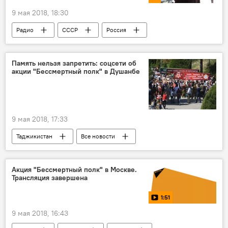
9 мая 2018, 18:30
Радио
СССР
Россия
Великая Отечественная война (1941-1945)
Память нельзя запретить: соцсети об
акции "Бессмертный полк" в Душанбе
9 мая 2018, 17:33
Таджикистан
Все новости
Новости Душанбе
Бессмертный полк - 2026
Бессмертный полк Таджикистан - 2026
Акция "Бессмертный полк" в Москве.
Трансляция завершена
9 мая - День Победы в Великой Отечественной войне
1:51
9 мая 2018, 16:43