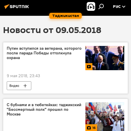
РУС
Таджикистан
Новости от 09.05.2018
Путин вступился за ветерана, которого
после парада Победы оттолкнула
охрана
9 мая 2018, 23:43
Видео
9 мая - День Победы в Великой Отечественной войне
Владимир Путин
парад
ветеран
С бубнами и в тюбетейках: таджикский
"Бессмертный полк" прошел по
Москве
16