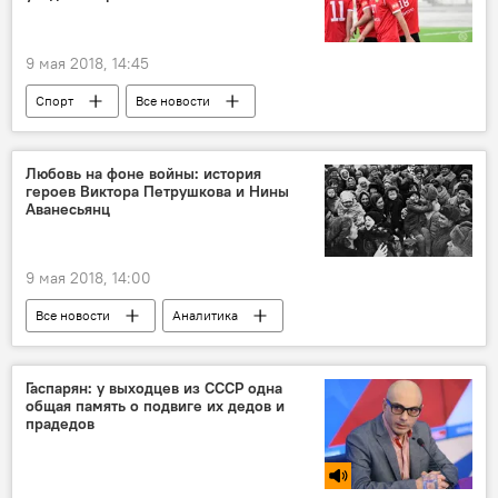
Великая Отечественная война (1941-1945)
9 мая 2018, 14:45
Спорт
Все новости
Таджикистан: свежие новости спорта
ФК "Истиклол"
футбол
чемпионат
Любовь на фоне войны: история
героев Виктора Петрушкова и Нины
турнир
таблица
счет
Аванесьянц
очки
Таджикистан
Новости Худжанда и Согдийской области
9 мая 2018, 14:00
Все новости
Аналитика
9 мая - День Победы в Великой Отечественной войне
Таджикистан
война
Гаспарян: у выходцев из СССР одна
общая память о подвиге их дедов и
Великая Отечественная война (1941-1945)
прадедов