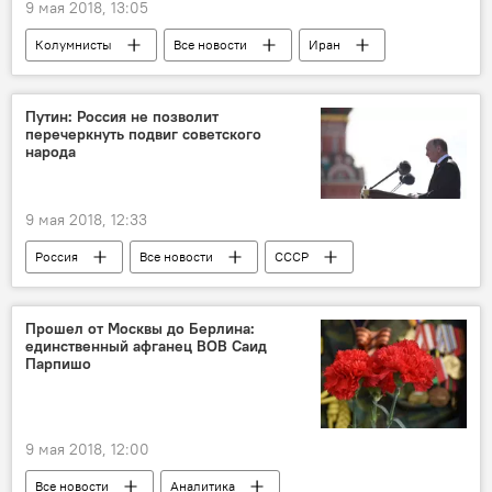
9 мая 2018, 13:05
Колумнисты
Все новости
Иран
США
Дональд Трамп
Путин: Россия не позволит
перечеркнуть подвиг советского
народа
9 мая 2018, 12:33
Россия
Все новости
СССР
Владимир Путин
9 мая - День Победы в Великой Отечественной войне
Прошел от Москвы до Берлина:
единственный афганец ВОВ Саид
Великая Отечественная война (1941-1945)
Парпишо
9 мая 2018, 12:00
Все новости
Аналитика