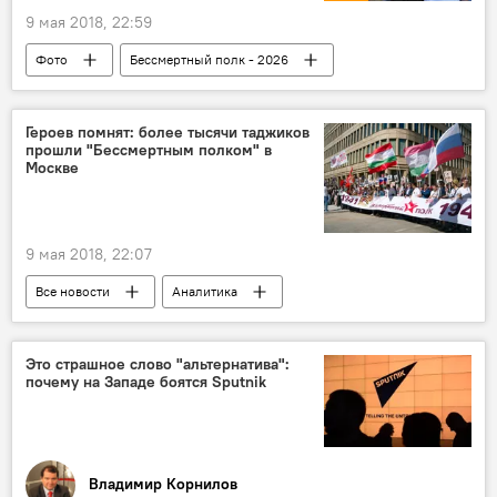
9 мая 2018, 22:59
Фото
Бессмертный полк - 2026
Бессмертный полк Таджикистан - 2026
9 мая - День Победы в Великой Отечественной войне
Героев помнят: более тысячи таджиков
прошли "Бессмертным полком" в
Москва
Москве
9 мая 2018, 22:07
Все новости
Аналитика
Бессмертный полк - 2026
Бессмертный полк Таджикистан - 2026
Это страшное слово "альтернатива":
почему на Западе боятся Sputnik
Москва
Великая Отечественная война (1941-1945)
война
Таджикистан
Владимир Корнилов