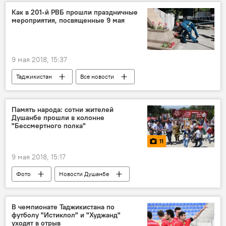
Как в 201-й РВБ прошли праздничные
мероприятия, посвященные 9 мая
9 мая 2018, 15:37
Таджикистан
Все новости
201-я РВБ в Таджикистане
9 мая - День Победы в Великой Отечественной войне
Память народа: сотни жителей
Душанбе прошли в колонне
Великая Отечественная война (1941-1945)
"Бессмертного полка"
Новости Душанбе
11
9 мая 2018, 15:17
Фото
Новости Душанбе
Бессмертный полк - 2026
Бессмертный полк Таджикистан - 2026
В чемпионате Таджикистана по
футболу "Истиклол" и "Худжанд"
9 мая - День Победы в Великой Отечественной войне
уходят в отрыв