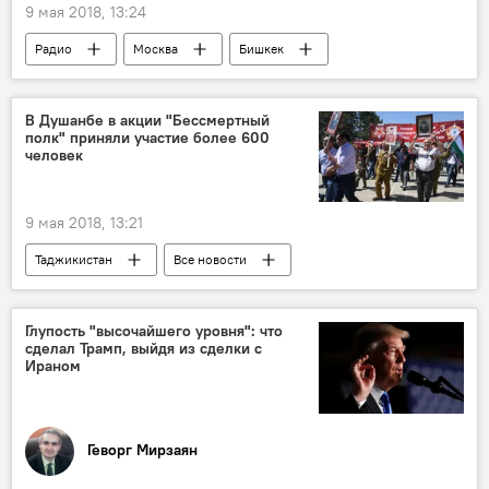
9 мая 2018, 13:24
Радио
Москва
Бишкек
СССР
война
прадеды
В Душанбе в акции "Бессмертный
полк" приняли участие более 600
человек
9 мая 2018, 13:21
Таджикистан
Все новости
9 мая - День Победы в Великой Отечественной войне
Бессмертный полк - 2026
Глупость "высочайшего уровня": что
сделал Трамп, выйдя из сделки с
Бессмертный полк Таджикистан - 2026
Ираном
ОБСЕ
ООН
201-я РВБ в Таджикистане
Геворг Мирзаян
Великая Отечественная война (1941-1945)
Новости Душанбе
Мир