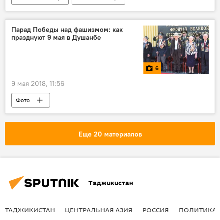
9 мая - День Победы в Великой Отечественной войне
Афганистан
ветеран
Парад Победы над фашизмом: как
празднуют 9 мая в Душанбе
Великая Отечественная война (1941-1945)
6
9 мая 2018, 11:56
Фото
9 мая - День Победы в Великой Отечественной войне
Эмомали Рахмон
Таджикистан
Еще 20 материалов
Новости Душанбе
Таджикистан
ТАДЖИКИСТАН
ЦЕНТРАЛЬНАЯ АЗИЯ
РОССИЯ
ПОЛИТИКА