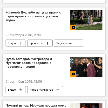
Миграция
Все новости
Москва
Центральная Азия
драка
Жителей Душанбе напугал пранк с
падающими коробками - угарное
видео
21 сентября 2018, 19:00
Видео
пранкеры
Таджикистан
Новости Душанбе
Дуэль взглядов Макгрегора и
Нурмагомедова переросла в
перепалку - видео
21 сентября 2018, 18:56
Видео
Конор Макгрегор
Хабиб Нурмагомедов
UFC
Полный игнор: Меркель прошла мимо