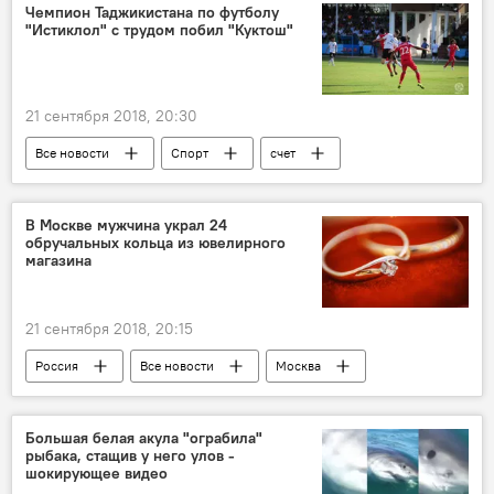
Чемпион Таджикистана по футболу
"Истиклол" с трудом побил "Куктош"
21 сентября 2018, 20:30
Все новости
Спорт
счет
Таджикистан: свежие новости спорта
Таджикистан
В Москве мужчина украл 24
обручальных кольца из ювелирного
Новости Худжанда и Согдийской области
магазина
ФК "Истиклол"
21 сентября 2018, 20:15
Россия
Все новости
Москва
кража
ювелирные изделия
Большая белая акула "ограбила"
рыбака, стащив у него улов -
шокирующее видео