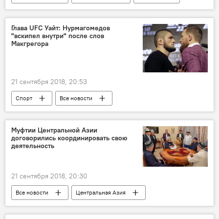
Эмомали Рахмон
Мир
Глава UFC Уайт: Нурмагомедов
"вскипел внутри" после слов
Макгрегора
21 сентября 2018, 20:53
Спорт
Все новости
Хабиб Нурмагомедов
Конор Макгрегор
Муфтии Центральной Азии
договорились координировать свою
деятельность
21 сентября 2018, 20:30
Все новости
Центральная Азия
Таджикистан