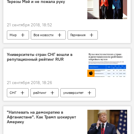
Терезы Мэй и не пожала руку
21 сентября 2018, 18:52
Мир
Все новости
Германия
Великобритания
Ангела Меркель
Тереза Мэй
Университеты стран СНГ вошли в
репутационный рейтинг RUR
21 сентября 2018, 18:26
СНГ
рейтинг
университет
вузы
Инфографика
"Наплевать на демократию в
Афганистане". Как Трамп шокирует
Америку