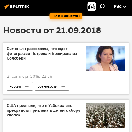
РУС
Таджикистан
Новости от 21.09.2018
Симоньян рассказала, что ждет
фотографий Петрова и Боширова из
Солсбери
21 сентября 2018, 22:39
Россия
Все новости
Маргарита Симоньян
Великобритания
Руслан Боширов
США признали, что в Узбекистане
прекратили привлекать детей к сбору
хлопка