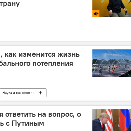
страну
, как изменится жизнь
обального потепления
Наука и технологии
 ответить на вопрос, о
ть с Путиным