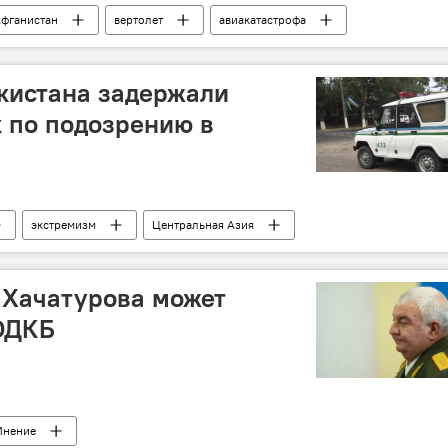
фганистан
вертолет
авиакатастрофа
кистана задержали
 по подозрению в
экстремизм
Центральная Азия
а Хачатурова может
 ОДКБ
Мнение