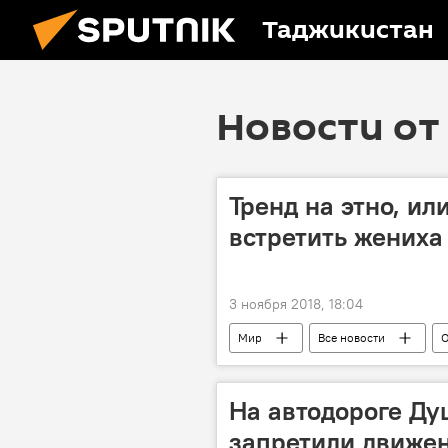
Таджикистан
Новости от 
Тренд на этно, ил
встретить жениха
3 ноября 2018, 18:04
Мир
Все новости
О
На автодороге Д
запретили движен