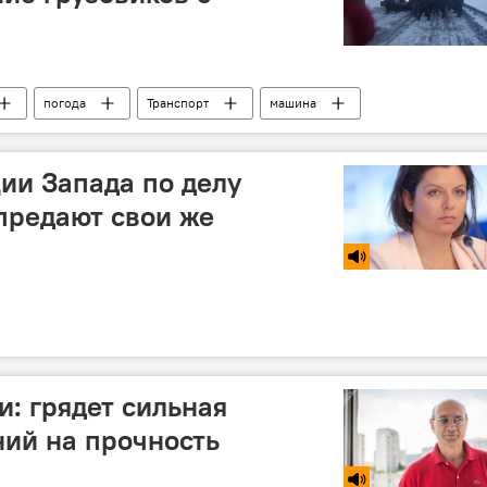
погода
Транспорт
машина
ии Запада по делу
предают свои же
и: грядет сильная
ий на прочность