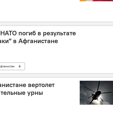
АТО погиб в результате
аки" в Афганистане
фганистан
нистане вертолет
ательные урны