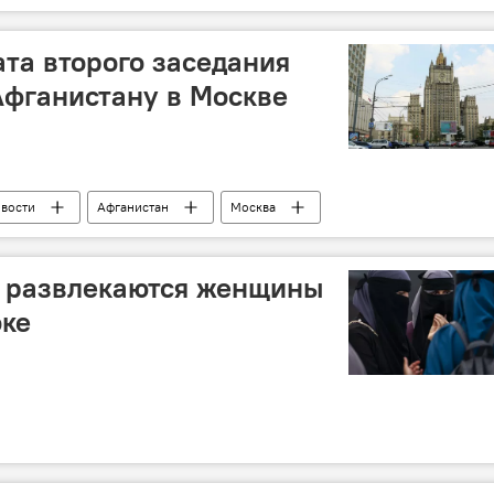
ата второго заседания
Афганистану в Москве
овости
Афганистан
Москва
к развлекаются женщины
оке