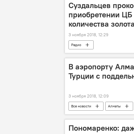
Суздальцев прок
приобретении ЦБ
количества золот
3 ноября 2018, 12:29
Радио
В аэропорту Алм
Турции с поддел
3 ноября 2018, 12:09
Все новости
Алматы
Пономаренко: даж