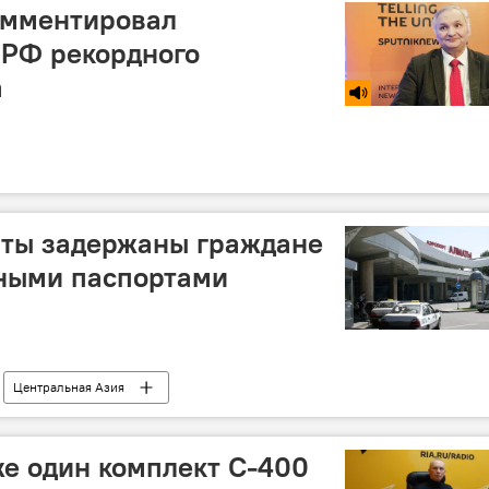
омментировал
 РФ рекордного
а
аты задержаны граждане
ьными паспортами
Центральная Азия
е один комплект С-400