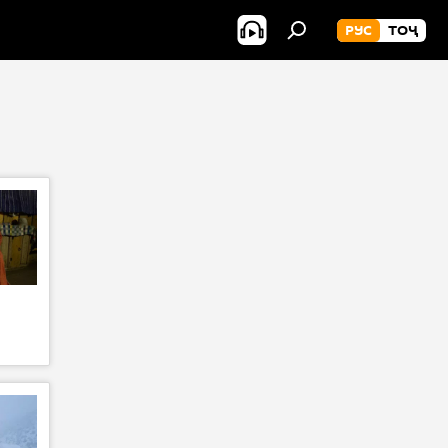
РУС
ТОҶ