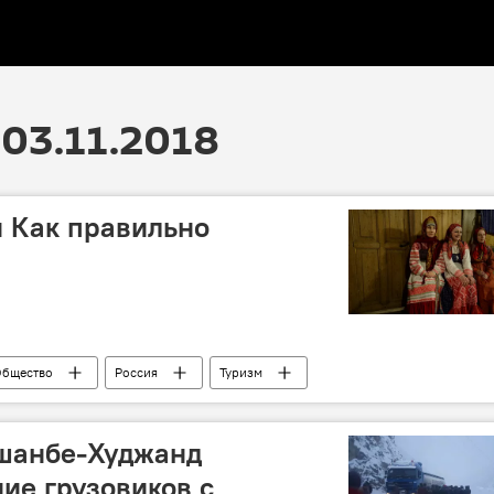
03.11.2018
и Как правильно
бщество
Россия
Туризм
ушанбе-Худжанд
ие грузовиков с