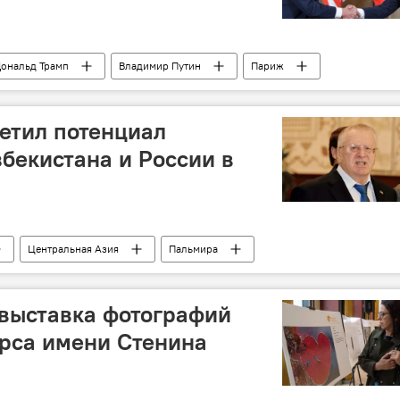
ональд Трамп
Владимир Путин
Париж
етил потенциал
збекистана и России в
Центральная Азия
Пальмира
выставка фотографий
рса имени Стенина