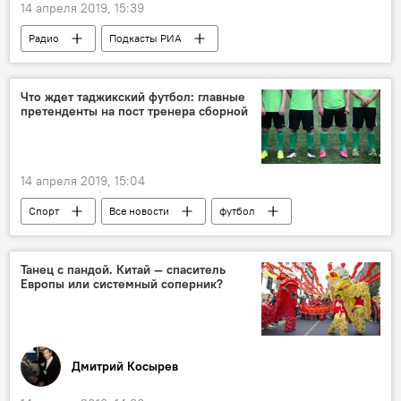
14 апреля 2019, 15:39
Радио
Подкасты РИА
Что ждет таджикский футбол: главные
претенденты на пост тренера сборной
14 апреля 2019, 15:04
Спорт
Все новости
футбол
тренер
Таджикистан: свежие новости спорта
Танец с пандой. Китай — спаситель
Европы или системный соперник?
Таджикистан
Дмитрий Косырев