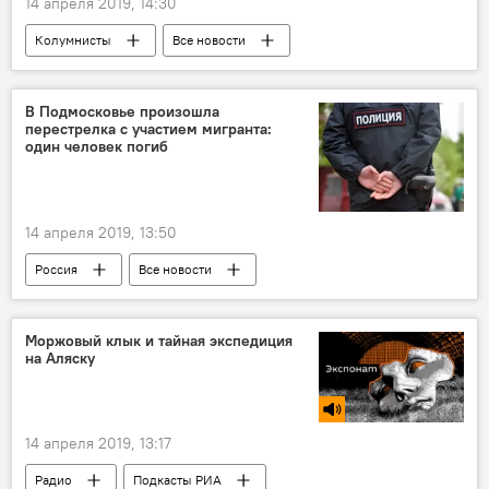
14 апреля 2019, 14:30
Колумнисты
Все новости
В Подмосковье произошла
перестрелка с участием мигранта:
один человек погиб
14 апреля 2019, 13:50
Россия
Все новости
Происшествия, ЧП, криминал
Новости мигрантов из Центральной Азии в России
Моржовый клык и тайная экспедиция
на Аляску
Подмосковье
стрельба
14 апреля 2019, 13:17
Радио
Подкасты РИА