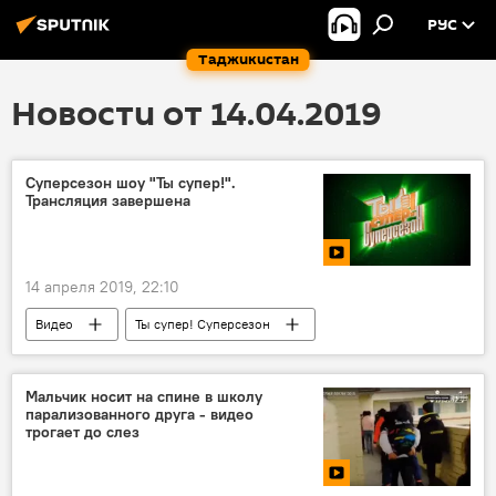
РУС
Таджикистан
Новости от 14.04.2019
Суперсезон шоу "Ты супер!".
Трансляция завершена
14 апреля 2019, 22:10
Видео
Ты супер! Суперсезон
Шоу "Ты супер!" на НТВ
Ты супер
"Ты супер!"
Мальчик носит на спине в школу
парализованного друга - видео
трогает до слез