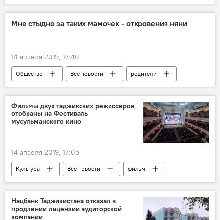
Таджикистан: свежие новости спорта
футбол
Таджикистан
Мне стыдно за таких мамочек - откровения няни
Новости Худжанда и Согдийской области
Пальмира
ФК "Истиклол"
14 апреля 2019, 17:40
Общество
Все новости
родители
Фильмы двух таджикских режиссеров
отобраны на Фестиваль
мусульманского кино
14 апреля 2019, 17:05
Культура
Все новости
фильм
фестиваль
Таджикистан Style
Таджикистан
кино
Нацбанк Таджикистана отказал в
продлении лицензии аудиторской
компании