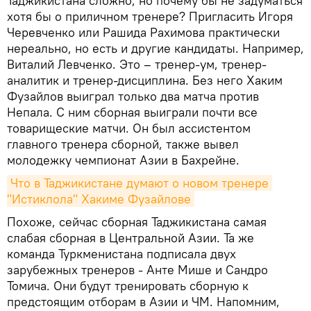
Таджикистана сложно, но почему бы не задуматься
хотя бы о приличном тренере? Пригласить Игоря
Черевченко или Рашида Рахимова практически
нереально, но есть и другие кандидаты. Например,
Виталий Левченко. Это – тренер-ум, тренер-
аналитик и тренер-дисциплина. Без него Хаким
Фузайлов выиграл только два матча против
Непала. С ним сборная выиграли почти все
товарищеские матчи. Он был ассистентом
главного тренера сборной, также вывел
молодежку чемпионат Азии в Бахрейне.
Что в Таджикистане думают о новом тренере 
"Истиклола" Хакиме Фузайлове
Похоже, сейчас сборная Таджикистана самая
слабая сборная в Центральной Азии. Та же
команда Туркменистана подписала двух
зарубежных тренеров - Анте Мише и Сандро
Томича. Они будут тренировать сборную к
предстоящим отборам в Азии и ЧМ. Напомним,