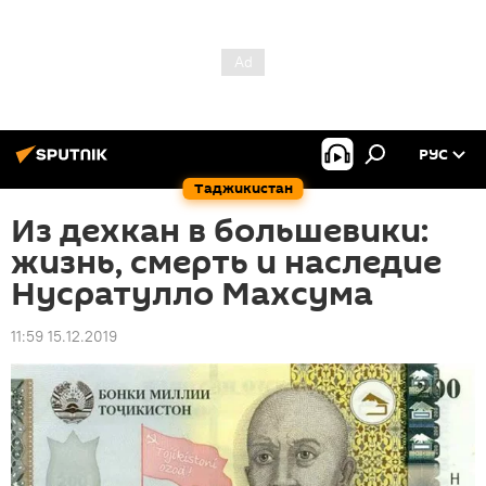
РУС
Таджикистан
Из дехкан в большевики:
жизнь, смерть и наследие
Нусратулло Махсума
11:59 15.12.2019