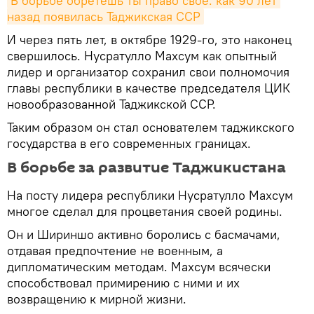
В борьбе обретешь ты право свое: как 90 лет 
назад появилась Таджикская ССР
И через пять лет, в октябре 1929-го, это наконец
свершилось. Нусратулло Махсум как опытный
лидер и организатор сохранил свои полномочия
главы республики в качестве председателя ЦИК
новообразованной Таджикской ССР.
Таким образом он стал основателем таджикского
государства в его современных границах.
В борьбе за развитие Таджикистана
На посту лидера республики Нусратулло Махсум
многое сделал для процветания своей родины.
Он и Шириншо активно боролись с басмачами,
отдавая предпочтение не военным, а
дипломатическим методам. Махсум всячески
способствовал примирению с ними и их
возвращению к мирной жизни.