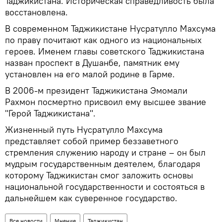
Таджикистана. Историческая справедливость была
восстановлена.
В современном Таджикистане Нусратулло Махсума
по праву почитают как одного из национальных
героев. Именем главы советского Таджикистана
назван проспект в Душанбе, памятник ему
установлен на его малой родине в Гарме.
В 2006-м президент Таджикистана Эмомали
Рахмон посмертно присвоил ему высшее звание
"Герой Таджикистана".
Жизненный путь Нусратулло Махсума
представляет собой пример беззаветного
стремления служению народу и стране – он был
мудрым государственным деятелем, благодаря
которому Таджикистан смог заложить основы
национальной государственности и состояться в
дальнейшем как суверенное государство.
Все новости
Мнение
Таджикистан