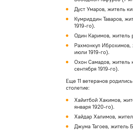
Дуст Умаров, житель ки
Кумриддин Таваров, жи
1919-го).
Один Каримов, житель р
Рахмонкул Иброхимов, 
июли 1919-го).
Охон Самадов, житель 
сентября 1919-го).
Еще 11 ветеранов родились
столетие:
Хайитбой Хакимов, жит
января 1920-го).
Хайдар Халимов, житель
Джума Тагоев, житель Б