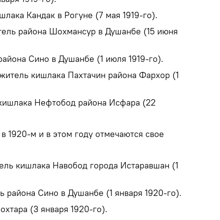
шлака Кандак в Рогуне (7 мая 1919-го).
тель района Шохмансур в Душанбе (15 июня
айона Сино в Душанбе (1 июля 1919-го).
житель кишлака Пахтачин района Фархор (1
кишлака Нефтобод района Исфара (22
 в 1920-м и в этом году отмечаются свое
ель кишлака Навобод города Истаравшан (1
 района Сино в Душанбе (1 января 1920-го).
охтара (3 января 1920-го).