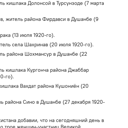
ль кишлака Долонсой в Турсунзоде (7 марта
, житель района Фирдавси в Душанбе (9
рака (13 июля 1920-го).
тель села Шахринав (20 июля 1920-го).
ль района Шохмансур в Душанбе (22
ль кишлака Кургонча района Джаббар
0-го).
кишлака Вахдат района Кушониён (20
ь района Сино в Душанбе (27 декабря 1920-
истана добавии, что на сегодняшний день в
ко трое женщин-участниц Великой