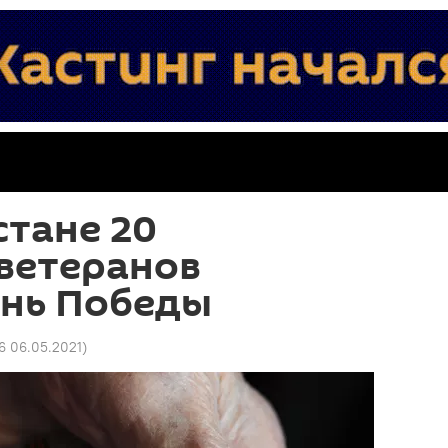
тане 20
ветеранов
ень Победы
36 06.05.2021
)