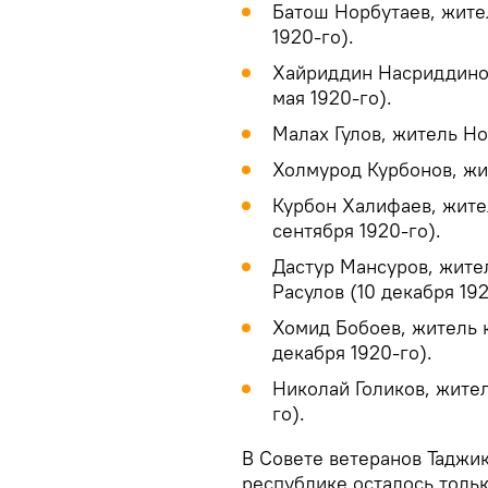
Батош Норбутаев, жите
1920-го).
Хайриддин Насриддинов
мая 1920-го).
Малах Гулов, житель Но
Холмурод Курбонов, жи
Курбон Халифаев, жите
сентября 1920-го).
Дастур Мансуров, жите
Расулов (10 декабря 192
Хомид Бобоев, житель 
декабря 1920-го).
Николай Голиков, жител
го).
В Совете ветеранов Таджик
республике осталось толь