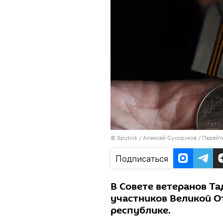
©
Sputnik
/ Алексей Сухоруков
/
Перейт
Подписаться
В Совете ветеранов Та
участников Великой О
республике.