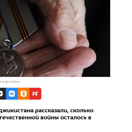
и в фотобанк
джикистана рассказали, сколько
течественной войны осталось в