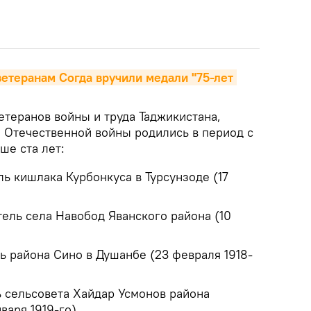
ветеранам Согда вручили медали "75-лет 
етеранов войны и труда Таджикистана,
й Отечественной войны родились в период с
ьше ста лет:
ь кишлака Курбонкуса в Турсунзоде (17
ель села Навобод Яванского района (10
ь района Сино в Душанбе (23 февраля 1918-
 сельсовета Хайдар Усмонов района
варя 1919-го).