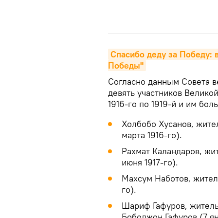
Спасибо деду за Победу: 
Победы"
Согласно данным Совета в
девять участников Велико
1916-го по 1919-й и им бол
Холбобо Хусанов, жител
марта 1916-го).
Рахмат Каландаров, жит
июня 1917-го).
Махсум Наботов, жител
го).
Шариф Гафуров, житель
Бободжон Гафуров (7 ян