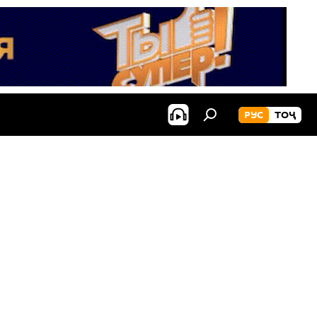
РУС
ТОҶ