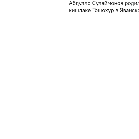
Абдулло Сулаймонов родилс
кишлаке Тошохур в Яванск