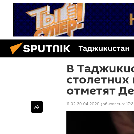
Таджикистан
В Таджикис
столетних 
отметят Д
11:02 30.04.2020
(обновлено:
17: