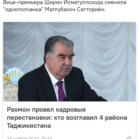
Вице-премьера Ширин Исматуллозода сменила
"однополчанка" Матлубахон Сатториён.
Рахмон провел кадровые
перестановки: кто возглавил 4 района
Таджикистана
24 ноября 2020, 15:43