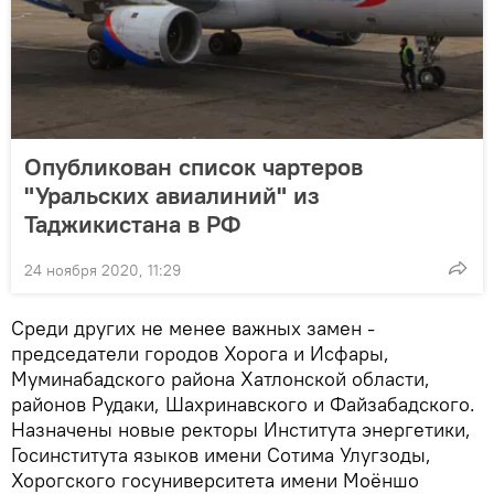
Опубликован список чартеров
"Уральских авиалиний" из
Таджикистана в РФ
24 ноября 2020, 11:29
Среди других не менее важных замен -
председатели городов Хорога и Исфары,
Муминабадского района Хатлонской области,
районов Рудаки, Шахринавского и Файзабадского.
Назначены новые ректоры Института энергетики,
Госинститута языков имени Сотима Улугзоды,
Хорогского госуниверситета имени Моёншо