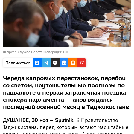
© пресс-служба Совета Федерации РФ
Подписаться
Череда кадровых перестановок, перебои
со светом, неутешительные прогнозы по
нацвалюте и первая заграничная поездка
спикера парламента - таков выдался
последний осенний месяц в Таджикистане
ДУШАНБЕ, 30 ноя — Sputnik.
В Правительстве
Таджикистана, перед которым встают масштабные
задачи, появились новые лица. А вот население