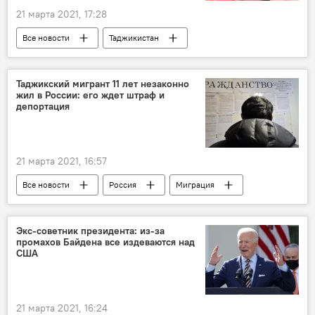
21 марта 2021, 17:28
Все новости
Таджикистан
Культура
СНГ
Мэр Душанбе и председатель парламента Рустам Эмомали
Таджикский мигрант 11 лет незаконно
жил в России: его ждет штраф и
Новости Душанбе
депортация
21 марта 2021, 16:57
Все новости
Россия
Миграция
Новости мигрантов из Центральной Азии в России
Таджикистан
Экс-советник президента: из-за
промахов Байдена все издеваются над
США
21 марта 2021, 16:24