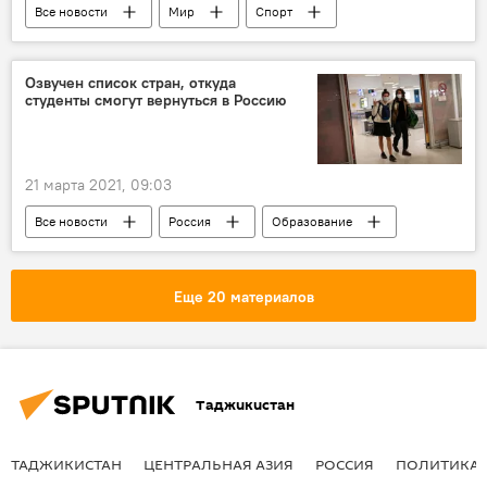
Все новости
Мир
Спорт
Япония
Таджикистан: свежие новости спорта
Озвучен список стран, откуда
студенты смогут вернуться в Россию
Олимпиада - 2024
21 марта 2021, 09:03
Все новости
Россия
Образование
студенты
Еще 20 материалов
Таджикистан
ТАДЖИКИСТАН
ЦЕНТРАЛЬНАЯ АЗИЯ
РОССИЯ
ПОЛИТИКА