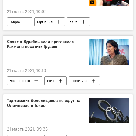
21 марта 2021, 10:32
Видео
Германия
бокс
Россия
Спорт
Саломе Зурабишвили пригласила
Рахмона посетить Грузию
21 марта 2021, 10:10
Все новости
Мир
Политика
Грузия
Эмомали Рахмон
Таджикистан
Таджикских болельщиков не ждут на
Олимпиаде в Токио
21 марта 2021, 09:36