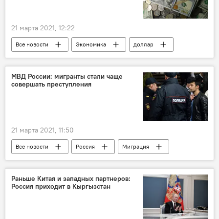
21 марта 2021, 12:22
Все новости
Экономика
доллар
рубль
МВД России: мигранты стали чаще
совершать преступления
21 марта 2021, 11:50
Все новости
Россия
Миграция
Новости мигрантов из Центральной Азии в России
Происшествия, ЧП, криминал
Раньше Китая и западных партнеров:
Россия приходит в Кыргызстан