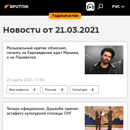
РУС
Таджикистан
Новости от 21.03.2021
Музыкальный критик объяснил,
почему на Евровидение едет Манижа,
а не Панайотов
21 марта 2021, 17:59
Все новости
Россия
Культура
Евровидение
Евровидение - 2022: все выступления и результаты
Теперь официально: Душанбе принял
эстафету культурной столицы СНГ