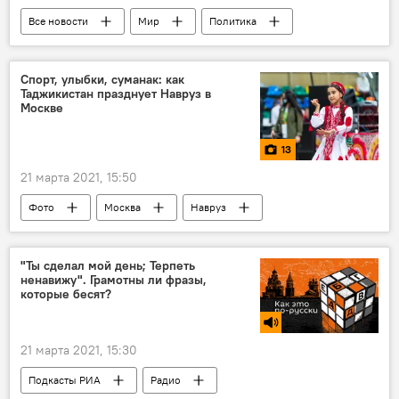
Все новости
Мир
Политика
США
Джо Байден
Спорт, улыбки, суманак: как
Таджикистан празднует Навруз в
Москве
13
21 марта 2021, 15:50
Фото
Москва
Навруз
суманак
праздник
Россия
Таджикистан
"Ты сделал мой день; Терпеть
ненавижу". Грамотны ли фразы,
которые бесят?
21 марта 2021, 15:30
Подкасты РИА
Радио