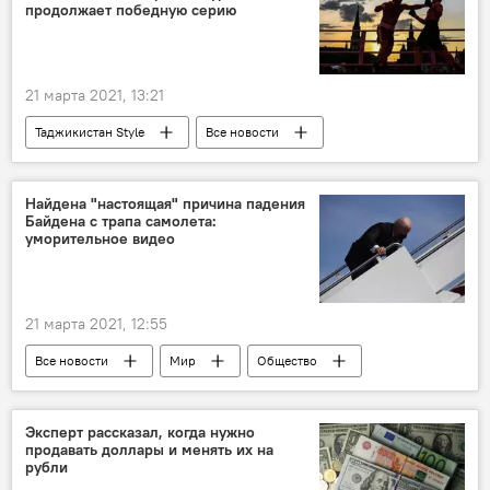
продолжает победную серию
21 марта 2021, 13:21
Таджикистан Style
Все новости
Спорт
бокс
Таджикистан: свежие новости спорта
Найдена "настоящая" причина падения
Байдена с трапа самолета:
Таджикистан
уморительное видео
21 марта 2021, 12:55
Все новости
Мир
Общество
США
Джо Байден
Дональд Трамп
юмор
Видео
Эксперт рассказал, когда нужно
продавать доллары и менять их на
рубли