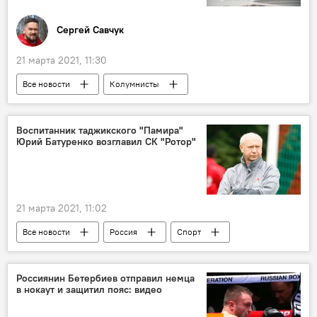
Сергей Савчук
21 марта 2021, 11:30
Все новости
Колумнисты
Кыргызстан
Владимир Путин
Садыр Жапаров
Центральная Азия
Воспитанник таджикского "Памира"
Юрий Батуренко возглавил СК "Ротор"
Россия
21 марта 2021, 11:02
Все новости
Россия
Спорт
Таджикистан
Россиянин Бетербиев отправил немца
в нокаут и защитил пояс: видео