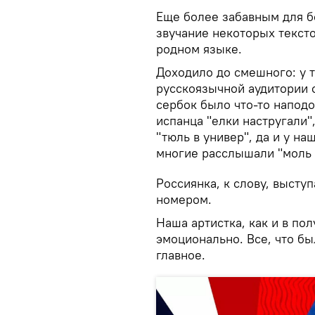
Еще более забавным для б
звучание некоторых текст
родном языке.
Доходило до смешного: у т
русскоязычной аудитории о
сербок было что-то наподо
испанца "елки настругали"
"тюль в универ", да и у н
многие расслышали "моль 
Россиянка, к слову, высту
номером.
Наша артистка, как и в по
эмоционально. Все, что бы
главное.