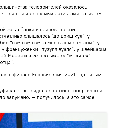
ольшинства телезрителей оказалось
ов песен, исполняемых артистами на своем
ой же албанки в припеве песни
тчетливо слышалось "до дрищ куя", у
бие "сам сам сам, а мне в лом лом лом", у
, у француженки "пузуля вуаля", у швейцарца
ашей Манижи в ее протяжном "молятся"
отца".
пала в финале Евровидения-2021 под пятым
луфинале, выглядела достойно, энергично и
ло задумано, — получилось, а это самое