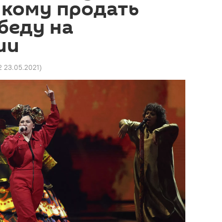
 кому продать
беду на
ии
2 23.05.2021
)