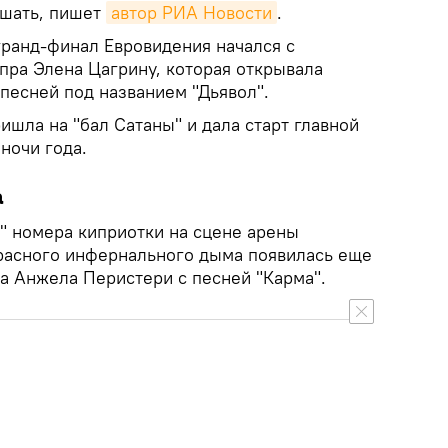
ашать, пишет
автор РИА Новости
.
гранд-финал Евровидения начался с
пра Элена Цагрину, которая открывала
песней под названием "Дьявол".
ишла на "бал Сатаны" и дала старт главной
ночи года.
а
о" номера киприотки на сцене арены
красного инфернального дыма появилась еще
ка Анжела Перистери с песней "Карма".