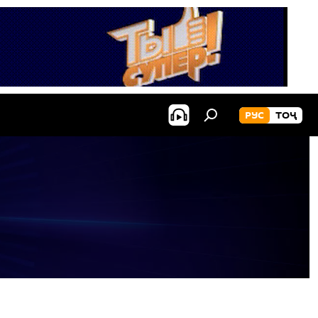
РУС
ТОҶ