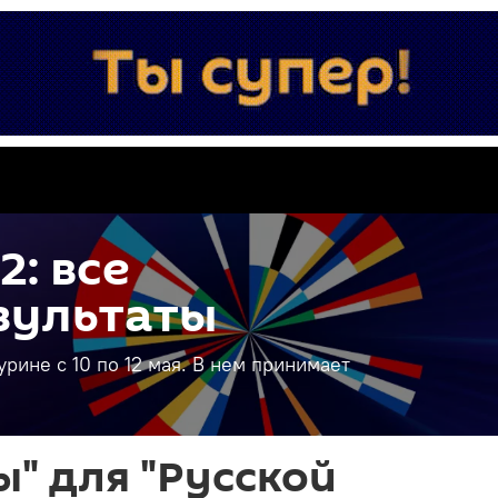
2: все
зультаты
рине с 10 по 12 мая. В нем принимает
ы" для "Русской