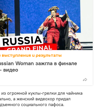
се выступления и результаты
ussian Woman зажгла в финале
- видео
из огромной куклы-грелки для чайника
ально, а женский видеохор придал
дъемного социального пафоса.