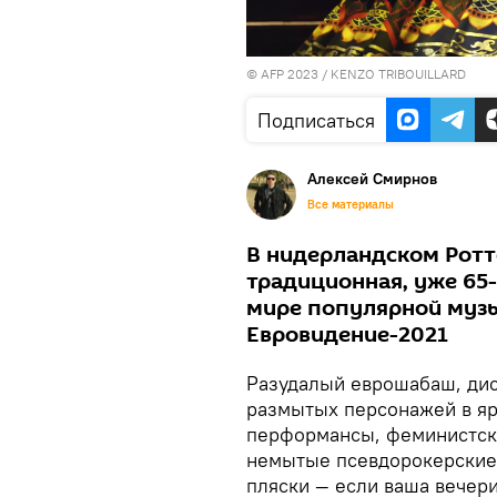
© AFP 2023 / KENZO TRIBOUILLARD
Подписаться
Алексей Смирнов
Все материалы
В нидерландском Ротт
традиционная, уже 65-
мире популярной музы
Евровидение-2021
Разудалый еврошабаш, дис
размытых персонажей в яр
перформансы, феминистск
немытые псевдорокерские 
пляски — если ваша вечери