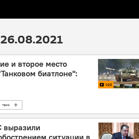
26.08.2021
ие и второе место
"Танковом биатлоне":
1:22
танк
С выразили
обострением ситуации в