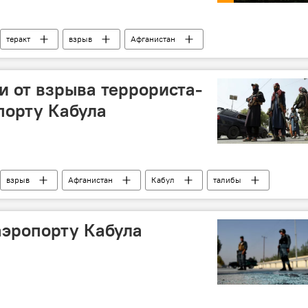
теракт
взрыв
Афганистан
и от взрыва террориста-
порту Кабула
взрыв
Афганистан
Кабул
талибы
в аэропорту Кабула