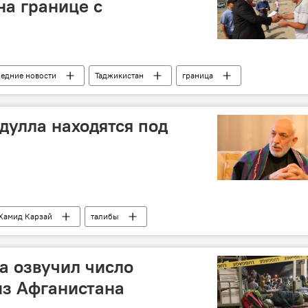
на границе с
ледние новости
Таджикистан
граница
нда и Согдийской области
дулла находятся под
Хамид Карзай
талибы
а озвучил число
из Афганистана