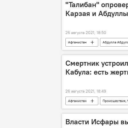
"Талибан" опрове
Карзая и Абдулл
26 августа 2021, 18:50
Афганистан
Абдулла Абдул
Смертник устроил
Кабула: есть жер
26 августа 2021, 18:49
Афганистан
Происшествия, 
Власти Исфары в