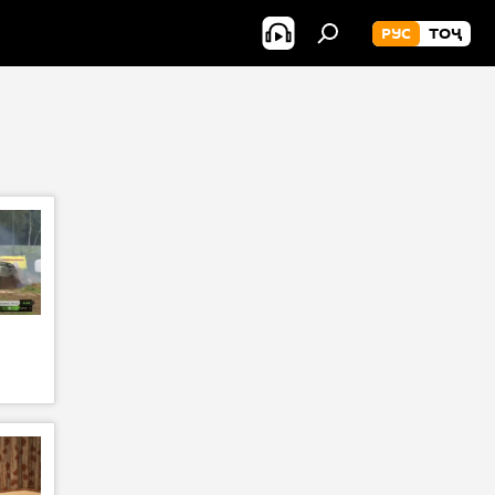
РУС
ТОҶ