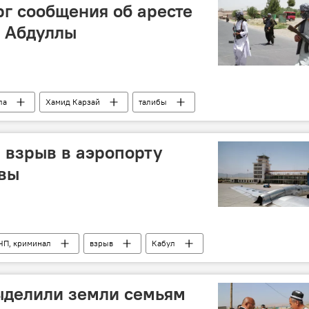
рг сообщения об аресте
ы Абдуллы
ла
Хамид Карзай
талибы
 взрыв в аэропорту
твы
ЧП, криминал
взрыв
Кабул
ыделили земли семьям