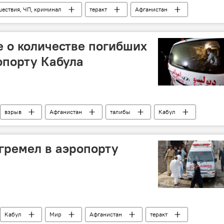
ествия, ЧП, криминал
теракт
Афганистан
 о количестве погибших
опорту Кабула
взрыв
Афганистан
талибы
Кабул
гремел в аэропорту
Кабул
Мир
Афганистан
теракт