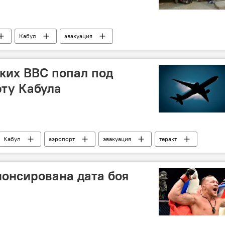
Кабул
эвакуация
ких ВВС попал под
рту Кабула
Кабул
аэропорт
эвакуация
теракт
нонсирована дата боя