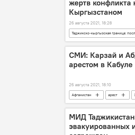
жертв конфликта 
Кыргызстаном
26 августа 2021, 18:28
Таджикско-кыргызская граница: пос
Кыргызстан
Новости Худжа
СМИ: Карзай и Аб
арестом в Кабуле
26 августа 2021, 18:10
Афганистан
арест
МИД Таджикистан
эвакуированных 