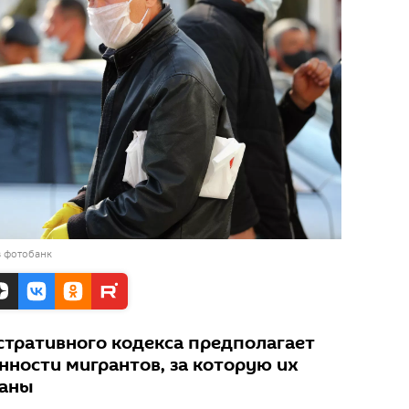
в фотобанк
тративного кодекса предполагает
нности мигрантов, за которую их
раны