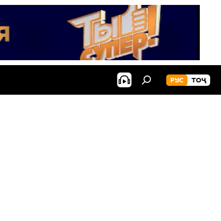
РУС
ТОҶ