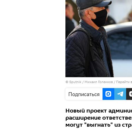
©
Sputnik
/ Михаил Голенков
/
Перейти 
Подписаться
Новый проект админис
расширение ответстве
могут "выгнать" из ст