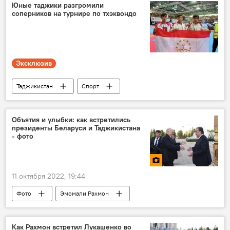
Юные таджики разгромили
соперников на турнире по тхэквондо
Эксклюзив
Таджикистан
Спорт
Таджикистан: свежие новости спорта
тхэквондо
Объятия и улыбки: как встретились
президенты Беларуси и Таджикистана
- фото
11 октября 2022, 19:44
Фото
Эмомали Рахмон
Таджикистан
Политика
Беларусь
Новости Душанбе
Александр Лукашенко
Как Рахмон встретил Лукашенко во