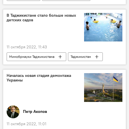
Политика
Общество
Обзор СМИ
США
Украина
Германия
В Таджикистане стало больше новых
детских садов
соцсети
11 октября 2022, 11:43
Минобрнауки Таджикистана
Таджикистан
Образование
Началась новая стадия демонтажа
Украины
Петр Акопов
11 октября 2022, 11:01