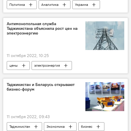
Политика
Аналитика
Украина
Россия
Колумнисты
Антимонопольная служба
Таджикистана объяснила рост цен на
электроэнергию
11 октября 2022, 10:25
цены
электроэнергия
Таджикистан
Антимонопольная служба Таджикистана
Таджикистан и Беларусь открывают
бизнес-форум
Энергетика
11 октября 2022, 09:43
Таджикистан
Экономика
бизнес