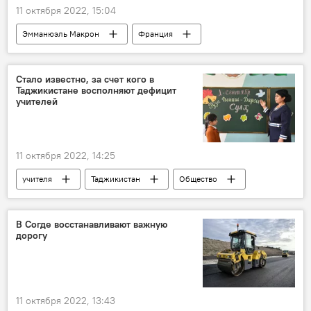
11 октября 2022, 15:04
Эмманюэль Макрон
Франция
Украина
Владимир Зеленский
Обзор СМИ
Мир
Стало известно, за счет кого в
Таджикистане восполняют дефицит
учителей
11 октября 2022, 14:25
учителя
Таджикистан
Общество
Образование
В Согде восстанавливают важную
дорогу
11 октября 2022, 13:43