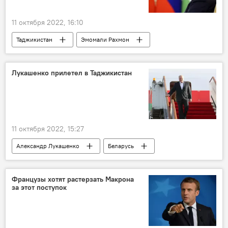
11 октября 2022, 16:10
Таджикистан
Эмомали Рахмон
визит
Политика
Казахстан
Астана
Лукашенко прилетел в Таджикистан
11 октября 2022, 15:27
Александр Лукашенко
Беларусь
Таджикистан
Политика
Французы хотят растерзать Макрона
за этот поступок