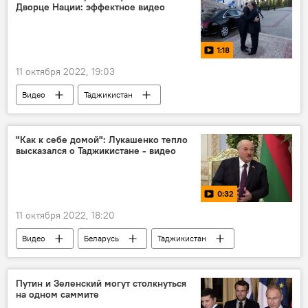
Дворце Нации: эффектное видео
1:18
11 октября 2022, 19:03
Видео
Таджикистан
Александр Лукашенко
Эмомали Рахмон
Политика
Новости Душанбе
"Как к себе домой": Лукашенко тепло
высказался о Таджикистане - видео
0:32
11 октября 2022, 18:20
Видео
Беларусь
Таджикистан
Эмомали Рахмон
Александр Лукашенко
Путин и Зеленский могут столкнуться
на одном саммите