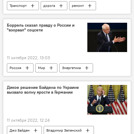
Транспорт
дорога
ремонт
Новости Худжанда и Согдийской области
Таджикистан
Боррель сказал правду о России и
"взорвал" соцсети
11 октября 2022, 13:03
Россия
Мир
Энергетика
санкции
соцсети
Дикое решение Байдена по Украине
вызвало волну ярости в Германии
11 октября 2022, 12:24
Джо Байден
Владимир Зеленский