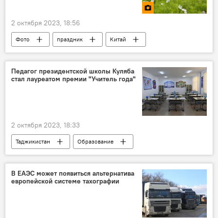
2 октября 2023, 18:56
Фото
праздник
Китай
Общество
Педагог президентской школы Куляба
стал лауреатом премии "Учитель года"
2 октября 2023, 18:33
Таджикистан
Образование
учителя
Общество
Новости Душанбе
В ЕАЭС может появиться альтернатива
европейской системе тахографии