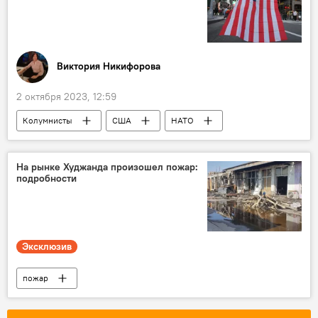
Виктория Никифорова
2 октября 2023, 12:59
Колумнисты
США
НАТО
Европа и ЕС
Аналитика
Россия
Китай
Владимир Путин
На рынке Худжанда произошел пожар:
подробности
Си Цзиньпин
Эксклюзив
пожар
Новости Худжанда и Согдийской области