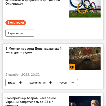
Олимпиаду
Эксклюзив
Таджикистан
Таджикистан: свежие новости спорта
Спорт
Олимпиада - 2024
бокс
В Москве провели День таджикской
культуры - видео
Азиатские игры
2 октября 2023, 20:32
Видео
Таджикистан
Россия
Москва
Культура
Экс-премьер Азаров: население
Украины сократилось до 23 млн
человек