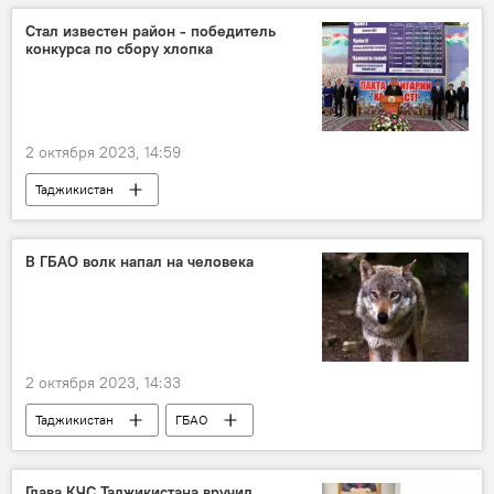
Общество
Экология
Стал известен район - победитель
конкурса по сбору хлопка
2 октября 2023, 14:59
Таджикистан
Новости Худжанда и Согдийской области
Раджаб Ахмадзода
производство
В ГБАО волк напал на человека
хлопок
2 октября 2023, 14:33
Таджикистан
ГБАО
КЧС Таджикистана
Происшествия, ЧП, криминал
волк
Глава КЧС Таджикистана вручил