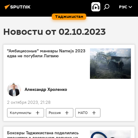
РУС
Таджикистан
Новости от 02.10.2023
"Амбициозные" маневры Namejs 2023
едва не погубили Латвию
Александр Хроленко
2 октября 2023, 21:28
Колумнисты
Россия
НАТО
Армия и вооружение
Латвия
Боксеры Таджикистана поделились
эмоциями о досрочном допуске на