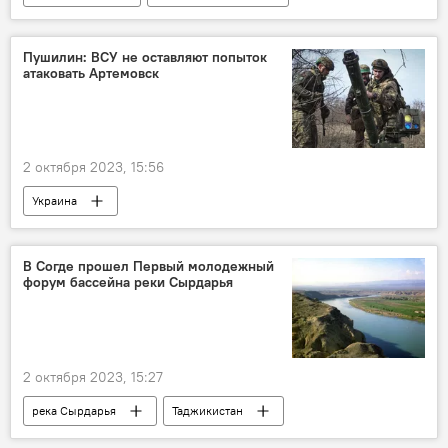
Кремль
визит
Дмитрий Песков
Россия
Пушилин: ВСУ не оставляют попыток
атаковать Артемовск
2 октября 2023, 15:56
Украина
Спецоперация России по защите Донбасса: последние новости
Россия
ДНР и ЛНР
В Согде прошел Первый молодежный
форум бассейна реки Сырдарья
Армия и вооружение
2 октября 2023, 15:27
река Сырдарья
Таджикистан
Новости Худжанда и Согдийской области