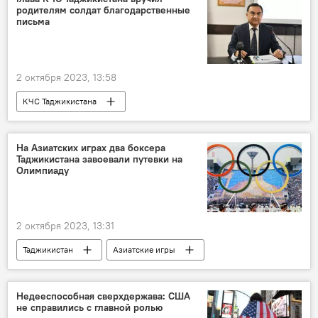
родителям солдат благодарственные
письма
2 октября 2023, 13:58
КЧС Таджикистана
Новости Куляба и Хатлонской области
Таджикистан
служба
призы
На Азиатских играх два боксера
Таджикистана завоевали путевки на
Олимпиаду
2 октября 2023, 13:31
Таджикистан
Азиатские игры
Спорт
Таджикистан: свежие новости спорта
бокс
Недееспособная сверхдержава: США
не справились с главной ролью