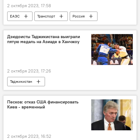
2 октября 2023, 17:58
ЕАЭС
Транспорт
Россия
Общество
Дзюдоисты Таджикистана выиграли
пятую медаль на Азиаде в Ханчжоу
2 октября 2023, 17:26
Таджикистан
Таджикистан: свежие новости спорта
Спорт
Азиатские игры
соревнования
Песков: отказ США финансировать
Киев - временный
дзюдо
НОК Таджикистана
2 октября 2023, 16:52