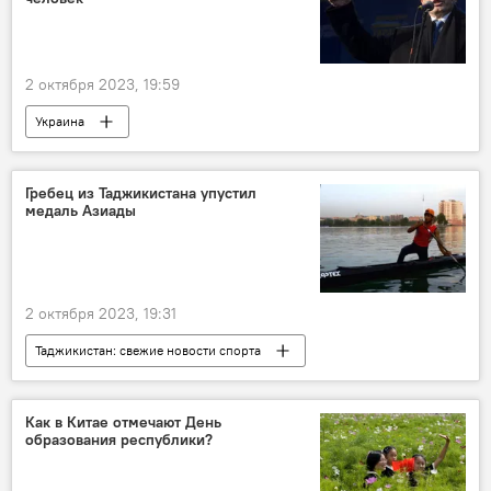
2 октября 2023, 19:59
Украина
Спецоперация России по защите Донбасса: последние новости
Мир
служба
призыв
Гребец из Таджикистана упустил
медаль Азиады
2 октября 2023, 19:31
Таджикистан: свежие новости спорта
Таджикистан
НОК Таджикистана
Спорт
Азиатские игры
Как в Китае отмечают День
образования республики?