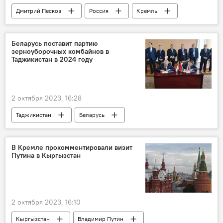
Дмитрий Песков
Россия
Кремль
США
агрессия Запада
Политика
Украина
Беларусь поставит партию
зерноуборочных комбайнов в
Таджикистан в 2024 году
2 октября 2023, 16:28
Таджикистан
Беларусь
сельское хозяйство
В Кремле прокомментировали визит
Путина в Кыргызстан
2 октября 2023, 16:10
Кыргызстан
Владимир Путин