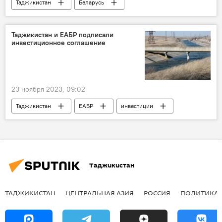
Таджикистан
Беларусь
Эмомали Рахмон
Александр Лукашенко
переговоры
сотрудничество
Таджикистан и ЕАБР подписали
инвестиционное соглашение
Экономика
торговля
23 ноября 2023, 09:02
Таджикистан
ЕАБР
инвестиции
соглашение
Новости Худжанда и Согдийской области
Таджикистан
ТАДЖИКИСТАН
ЦЕНТРАЛЬНАЯ АЗИЯ
РОССИЯ
ПОЛИТИКА