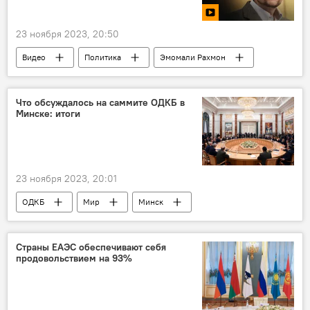
23 ноября 2023, 20:50
Видео
Политика
Эмомали Рахмон
Владимир Путин
Россия
Таджикистан
Что обсуждалось на саммите ОДКБ в
Минске: итоги
23 ноября 2023, 20:01
ОДКБ
Мир
Минск
Россия
Таджикистан
Политика
Страны ЕАЭС обеспечивают себя
продовольствием на 93%