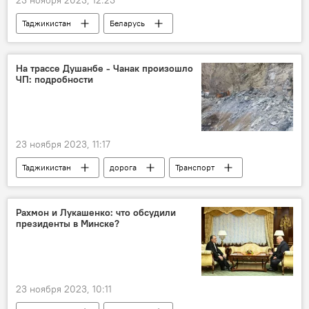
23 ноября 2023, 12:23
Таджикистан
Беларусь
Эмомали Рахмон
Александр Лукашенко
товарооборот
торговля
На трассе Душанбе - Чанак произошло
ЧП: подробности
сотрудничество
Минск
сельское хозяйство
хлопок
экспорт
импорт
23 ноября 2023, 11:17
Таджикистан
дорога
Транспорт
Новости Душанбе
Общество
Происшествия, ЧП, криминал
Рахмон и Лукашенко: что обсудили
президенты в Минске?
23 ноября 2023, 10:11