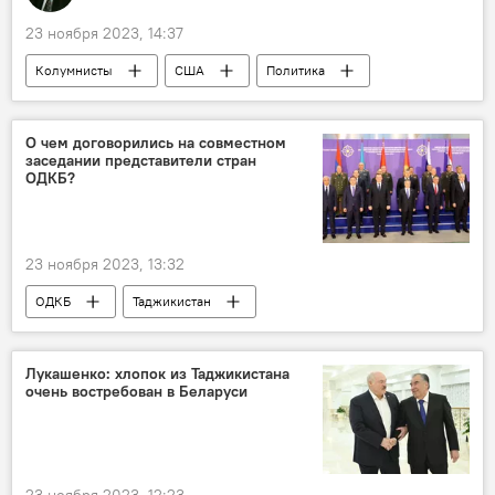
23 ноября 2023, 14:37
Колумнисты
США
Политика
Аналитика
Израиль
Палестина
сектор Газа
О чем договорились на совместном
заседании представители стран
ОДКБ?
23 ноября 2023, 13:32
ОДКБ
Таджикистан
МИД Таджикистана
Совбез Таджикистана
Минобороны Таджикистана
Минск
Лукашенко: хлопок из Таджикистана
очень востребован в Беларуси