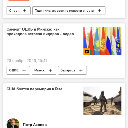
Спорт
Таджикистан: свежие новости спорта
Таджикистан
футбол
Саммит ОДКБ в Минске: как
проходила встреча лидеров - видео
23 ноября 2023, 15:41
ОДКБ
Минск
Беларусь
саммит
безопасность
Видео
США боятся перемирия в Газе
Петр Акопов