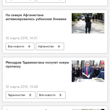
Чкаловск
Юсуфов Бобурджон
Файзиев Ахлиддин
На севере Афганистана
активизировались узбекские боевики
Новости Худжанда и Согдийской области
Происшествия, ЧП, криминал
10 марта 2015, 14:01
Все новости
Афганистан
Узбекистан
Фарьяб
Центральная Азия
талибы
ОДКБ
Минздрав Таджикистана получит новую
прописку
10 марта 2015, 13:49
Таджикистан
Все новости
Здравоохранение
Эмомали Рахмон
Новости Душанбе
Минздрав Таджикистана