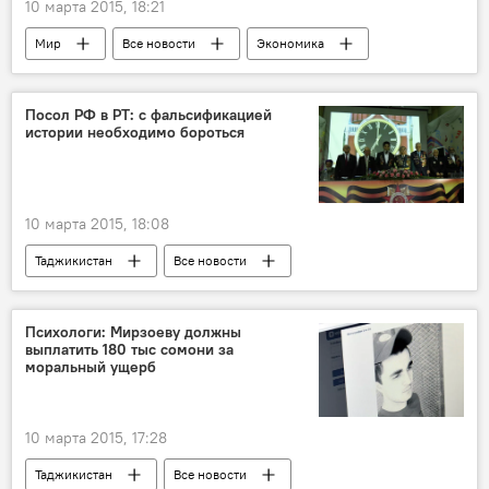
10 марта 2015, 18:21
Мир
Все новости
Экономика
Казахстан
Кыргызстан
Беларусь
Армения
Владимир Путин
ЕАЭС
Посол РФ в РТ: с фальсификацией
истории необходимо бороться
Правительство России
сотрудничество
Россия
Таджикистан
Таджикистан и ЕАЭС: выгоды и перспективы
10 марта 2015, 18:08
Таджикистан
Все новости
Культура
81-летие Победы в Великой Отечественной войне
Психологи: Мирзоеву должны
выплатить 180 тыс сомони за
Игорь Лякин-Фролов
Рахмат Кудратов
моральный ущерб
СНГ
фильм
Великая Отечественная война (1941-1945)
10 марта 2015, 17:28
Новости Душанбе
кино
Таджикистан
Все новости