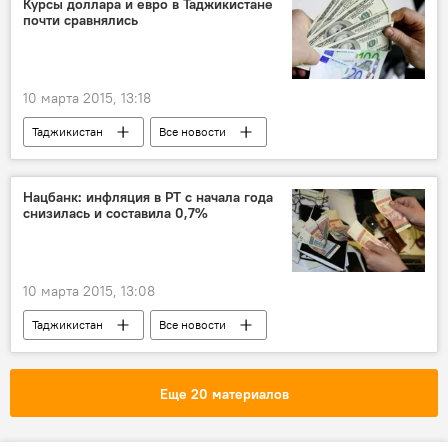
Курсы доллара и евро в Таджикистане
почти сравнялись
10 марта 2015, 13:18
Таджикистан
Все новости
Экономика
сомони
евро
Нацбанк Таджикистана
рубль
Нацбанк: инфляция в РТ с начала года
снизилась и составила 0,7%
10 марта 2015, 13:08
Таджикистан
Все новости
Экономика
снижение
инфляция
удерживание инфляции
Еще 20 материалов
Нацбанк Таджикистана