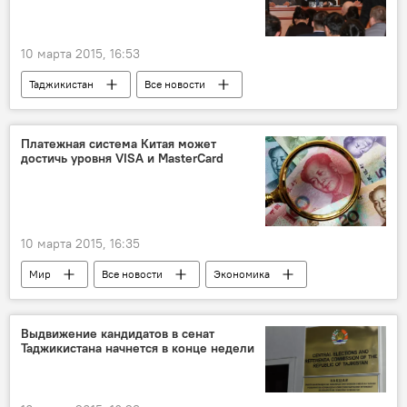
10 марта 2015, 16:53
Таджикистан
Все новости
Тохир Джабборзода
Раджабали Ширинов
Агентство по борьбе с коррупцией Таджикистана
Платежная система Китая может
достичь уровня VISA и MasterCard
Эмомали Рахмон
10 марта 2015, 16:35
Мир
Все новости
Экономика
Китай
SWIFT
евро
система клиринга
юань
Выдвижение кандидатов в сенат
Таджикистана начнется в конце недели
Центральная Азия
Таджикистан
платежи