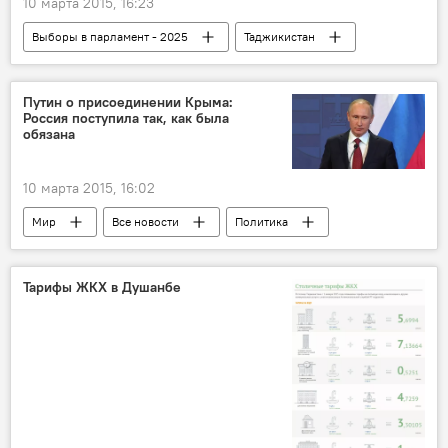
10 марта 2015, 16:23
Выборы в парламент - 2025
Таджикистан
Все новости
ЦКВР РТ
парламент
выборы
сенат
Путин о присоединении Крыма:
Россия поступила так, как была
обязана
10 марта 2015, 16:02
Мир
Все новости
Политика
Крым
Украина
Владимир Путин
Россия
фильм
Тарифы ЖКХ в Душанбе