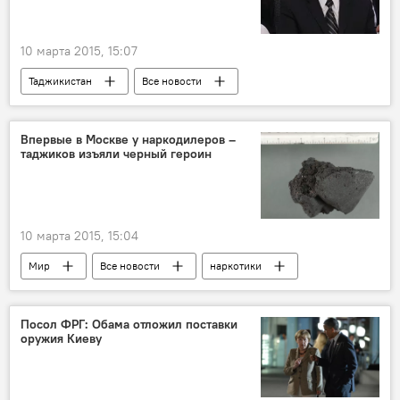
10 марта 2015, 15:07
Таджикистан
Все новости
Эмомали Рахмон
Минсельхоз Таджикистана
Впервые в Москве у наркодилеров –
таджиков изъяли черный героин
10 марта 2015, 15:04
Мир
Все новости
наркотики
следствие
Россия
Таджикистан
Происшествия, ЧП, криминал
Подмосковье
Посол ФРГ: Обама отложил поставки
оружия Киеву