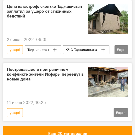
Цена катастроф: сколько Таджикистан
заплатил за ущерб от стихийных
бедствий
27 июля 2022, 09:05
ущерб
Таджикистан
КЧС Таджикистана
Еще
1
стихийные бедствия
Пострадавшие в приграничном
конфликте жители Исфары переедут в
новые дома
14 июля 2022, 10:25
ущерб
Еще
4
Таджикско-кыргызская граница: последние новости
Таджикистан
Кыргызстан
Еще 20 материалов