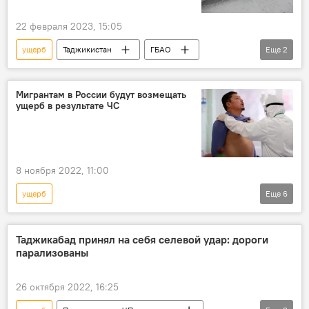
22 февраля 2023, 15:05
ущерб
Таджикистан
ГБАО
Еще
2
Происшествия, ЧП, криминал
лавины
Мигрантам в России будут возмещать
ущерб в результате ЧС
8 ноября 2022, 11:00
ущерб
Еще
6
Новости мигрантов из Центральной Азии в России
Миграция
Россия
Общество
Таджикабад принял на себя селевой удар: дороги
парализованы
закон
поддержка
26 октября 2022, 16:25