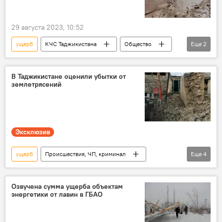
29 августа 2023, 10:52
ущерб
КЧС Таджикистана
Общество
Еще
2
Таджикистан
Происшествия, ЧП, криминал
В Таджикистане оценили убытки от
землетрясений
Эксклюзив
ущерб
Происшествия, ЧП, криминал
Еще
4
КЧС Таджикистана
Таджикистан
землетрясение
Озвучена сумма ущерба объектам
энергетики от лавин в ГБАО
Землетрясения в Таджикистане