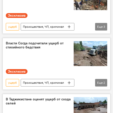
Эксклюзив
ущерб
Происшествия, ЧП, криминал
Еще
3
КЧС Таджикистана
Новости Худжанда и Согдийской области
Власти Согда подсчитали ущерб от
стихийного бедствия
Таджикистан
Эксклюзив
ущерб
Происшествия, ЧП, криминал
Еще
2
Новости Худжанда и Согдийской области
Таджикистан
В Таджикистане оценят ущерб от схода
селей