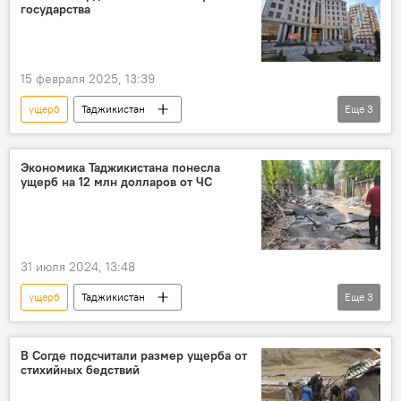
государства
15 февраля 2025, 13:39
ущерб
Таджикистан
Еще
3
Агентство по борьбе с коррупцией Таджикистана
коррупция
бюджет
Экономика Таджикистана понесла
ущерб на 12 млн долларов от ЧС
31 июля 2024, 13:48
ущерб
Таджикистан
Еще
3
Происшествия, ЧП, криминал
Экономика
КЧС Таджикистана
В Согде подсчитали размер ущерба от
стихийных бедствий