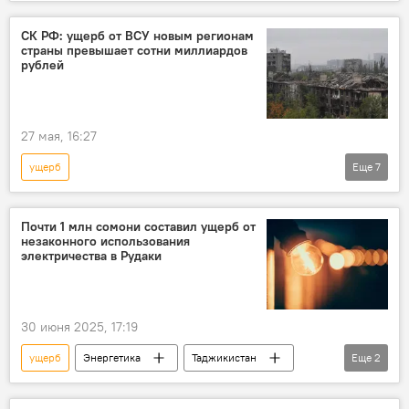
Происшествия, ЧП, криминал
стихийные бедствия
КЧС Таджикистана
СК РФ: ущерб от ВСУ новым регионам
страны превышает сотни миллиардов
статистика
рублей
Новости Куляба и Хатлонской области
27 мая, 16:27
ущерб
Еще
7
Спецоперация России по защите Донбасса: последние новости
Россия
Украина
Почти 1 млн сомони составил ущерб от
незаконного использования
Армия и вооружение
Политика
электричества в Рудаки
конфликт
Следственный комитет РФ
30 июня 2025, 17:19
ущерб
Энергетика
Таджикистан
Еще
2
электроэнергия
Рудаки