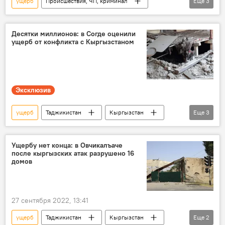
ущерб
Происшествия, ЧП, криминал
Еще
3
сельские районы
селевой поток
Таджикистан
Десятки миллионов: в Согде оценили
ущерб от конфликта с Кыргызстаном
Эксклюзив
ущерб
Таджикистан
Кыргызстан
Еще
3
граница
Таджикско-кыргызская граница: последние новости
Ущербу нет конца: в Овчикалъаче
после кыргызских атак разрушено 16
Новости Худжанда и Согдийской области
домов
27 сентября 2022, 13:41
ущерб
Таджикистан
Кыргызстан
Еще
2