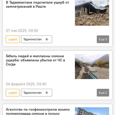
В Таджикистане подсчитали ущерб от
землетрясений в Раште
27 мая 2025, 09:30
ущерб
Таджикистан
Еще
3
Землетрясения в Таджикистане
землетрясение
Гибель людей и миллионы сомони
ущерба: объявлены убытки от ЧС в
Происшествия, ЧП, криминал
Согде
24 февраля 2025, 09:40
ущерб
Таджикистан
Еще
2
Новости Худжанда и Согдийской области
Происшествия, ЧП, криминал
Агентство по госфинконтролю изъяло
полмиллиарда сомони в пользу