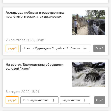
конфликт
граница
Ахмадзода побывал в разрушенных
после кыргызских атак джамоатах
23 сентября 2022, 11:05
ущерб
Новости Худжанда и Согдийской области
Еще
3
конфликт
Кыргызстан
граница
На восток Таджикистана обрушился
селевой "хаос"
3 августа 2022, 16:21
ущерб
КЧС Таджикистана
Таджикистан
Еще
1
Происшествия, ЧП, криминал