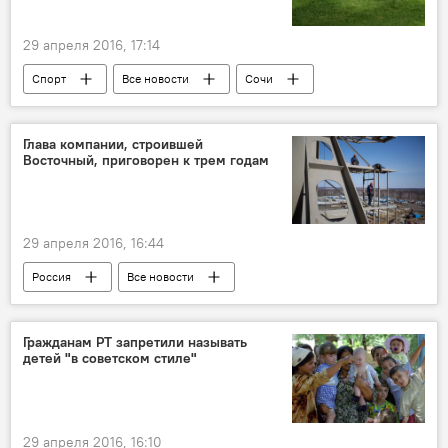
29 апреля 2016, 17:14
Спорт
Все новости
Сочи
соревнования
Таджикистан
Глава компании, строившей
Восточный, приговорен к трем годам
29 апреля 2016, 16:44
Россия
Все новости
Строительство
хищение денежных средств
космодром
Гражданам РТ запретили называть
детей "в советском стиле"
29 апреля 2016, 16:10