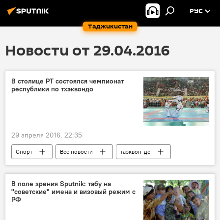
РУС
Таджикистан
Новости от 29.04.2016
В столице РТ состоялся чемпионат
республики по тхэквондо
29 апреля 2016, 22:35
Спорт
Все новости
таэквон-до
Таджикистан
В поле зрения Sputnik: табу на
"советские" имена и визовый режим с
РФ