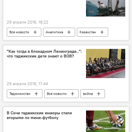
29 апреля 2016, 18:22
Все новости
Аналитика
Казахстан
Центральная Азия
космодром
Россия
Космос
"Как тогда в блокадном Ленинграде..":
что таджикские дети знают о ВОВ?
29 апреля 2016, 17:44
Таджикистан
Все новости
война
9 мая - День Победы в Великой Отечественной войне
Великая Отечественная война (1941-1945)
В Сочи таджикские юниоры стали
вторыми по мини-футболу
школа