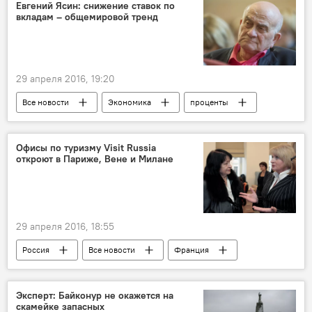
Евгений Ясин: снижение ставок по
вкладам – общемировой тренд
29 апреля 2016, 19:20
Все новости
Экономика
проценты
ставка рефинасирования
Мир
Россия
банк
Офисы по туризму Visit Russia
откроют в Париже, Вене и Милане
29 апреля 2016, 18:55
Россия
Все новости
Франция
Туризм
Мир
Эксперт: Байконур не окажется на
скамейке запасных