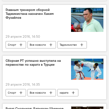
Ренат Акчурин
хирургическая операция
хирург
сердце
руки
Мир
Главным тренером сборной
Таджикистана назначен Хаким
Россия
Фузайлов
29 апреля 2016, 14:50
Спорт
Все новости
Таджикистан
футбол
Сборная РТ успешно выступила на
первенстве по каратэ в Турции
29 апреля 2016, 14:35
Спорт
Все новости
каратэ
Таджикистан
Булат Сыздыков: Батырхан Шукенов