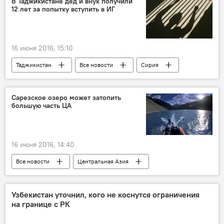
В Таджикистане дед и внук получили
12 лет за попытку вступить в ИГ
16 июня 2016, 15:10
Таджикистан
Все новости
Сирия
ИГИЛ
Сарезское озеро может затопить
большую часть ЦА
16 июня 2016, 14:40
Все новости
Центральная Азия
Экология
Таджикистан
Сарезское озеро
Узбекистан уточнил, кого не коснутся ограничения
на границе с РК