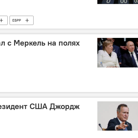
ЕБРР
л с Меркель на полях
резидент США Джордж