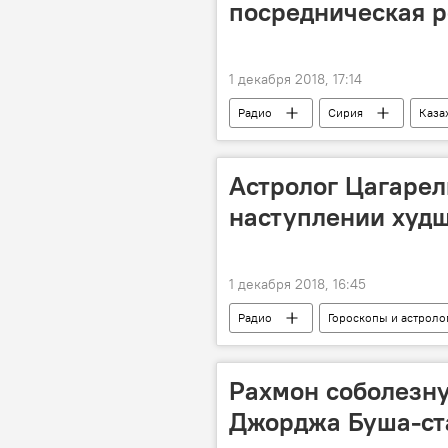
посредническая р
1 декабря 2018, 17:14
Радио
Сирия
Каза
Астролог Цагарел
наступлении худш
1 декабря 2018, 16:45
Радио
Гороскопы и астроло
Рахмон соболезну
Джорджа Буша-ст