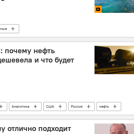
тные
: почему нефть
дешевела и что будет
Аналитика
США
Россия
нефть
ну отлично подходит