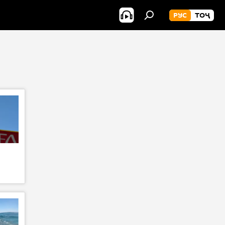
РУС
ТОҶ