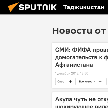
Таджикистан
Новости от 
СМИ: ФИФА прове
домогательств к 
Афганистана
1 декабря 2018, 18:30
Спорт
Все новости
Акула чуть не отк
шокирующее вид