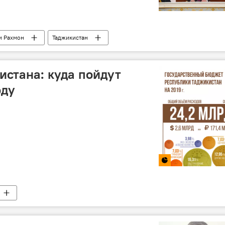
и Рахмон
Таджикистан
истана: куда пойдут
оду