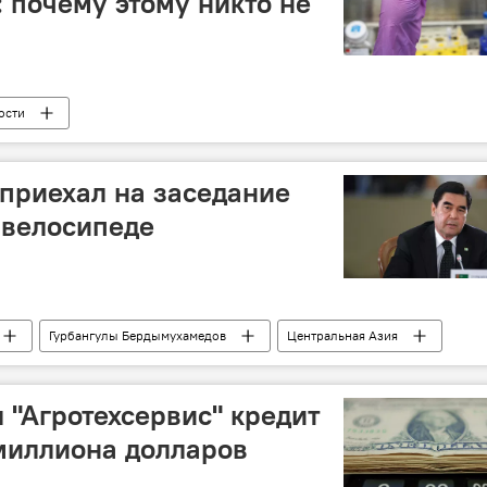
почему этому никто не
ости
приехал на заседание
 велосипеде
Гурбангулы Бердымухамедов
Центральная Азия
 "Агротехсервис" кредит
миллиона долларов