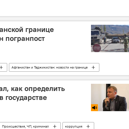
анской границе
н погранпост
Афганистан и Таджикистан: новости на границе
КПП
л, как определить
в государстве
Происшествия, ЧП, криминал
коррупция