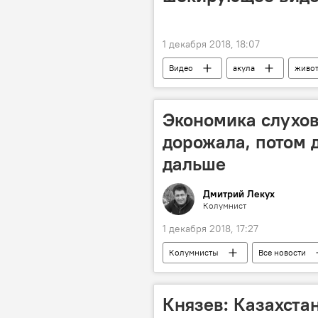
1 декабря 2018, 18:07
Видео
акула
живо
Экономика слухов
дорожала, потом 
дальше
Дмитрий Лекух
Колумнист
1 декабря 2018, 17:27
Колумнисты
Все новости
Князев: Казахста