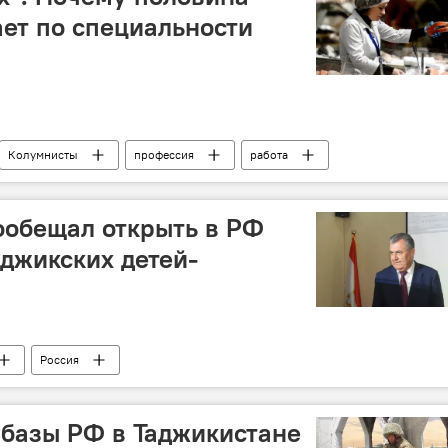
ает по специальности
Колумнисты
профессия
работа
ообещал открыть в РФ
аджикских детей-
Россия
зии в России
школа
 базы РФ в Таджикистане