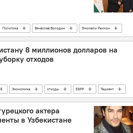
Политика
Вячеслав Володин
Эмомали Рахмон
истану 8 миллионов долларов на
уборку отходов
Экономика
отходы
ЕБРР
Ташкент
турецкого актера
енты в Узбекистане