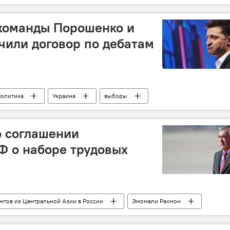
 команды Порошенко и
чили договор по дебатам
олитика
Украина
выборы
Зеленский
стадион
о соглашении
Ф о наборе трудовых
нтов из Центральной Азии в России
Эмомали Рахмон