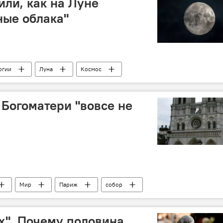
ли, как на Луне
ные облака"
огии
Луна
Космос
Богоматери "вовсе не
Мир
Париж
собор
х". Почему половина