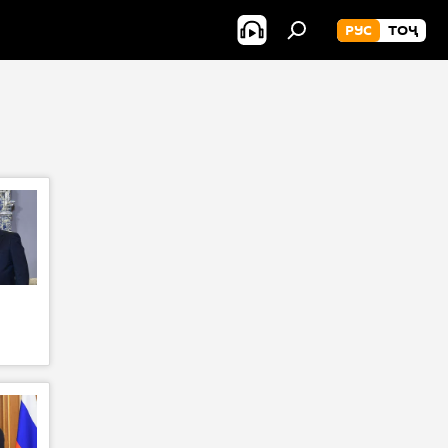
РУС
ТОҶ