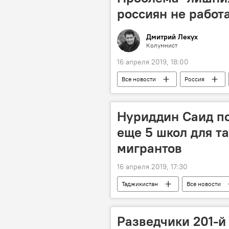
россиян не работ
Дмитрий Лекух
Колумнист
16 апреля 2019, 18:00
Все новости
Россия
Нуриддин Саид п
еще 5 школ для т
мигрантов
16 апреля 2019, 17:30
Таджикистан
Все новости
Новости мигрантов из Центральной А
Разведчики 201-й