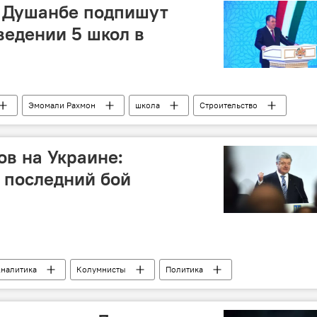
и Душанбе подпишут
ведении 5 школ в
Эмомали Рахмон
школа
Строительство
ов на Украине:
 последний бой
налитика
Колумнисты
Политика
Украина
Владимир Зеленский