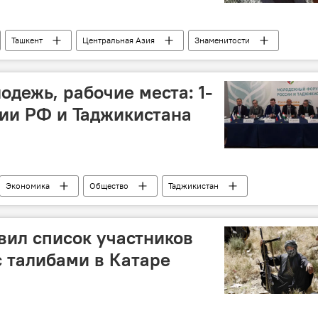
Ташкент
Центральная Азия
Знаменитости
одежь, рабочие места: 1-
ии РФ и Таджикистана
Экономика
Общество
Таджикистан
вил список участников
с талибами в Катаре