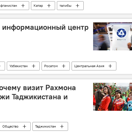
фганистан
Катар
талибы
т информационный центр
Узбекистан
Росатом
Центральная Азия
очему визит Рахмона
жи Таджикистана и
Общество
Таджикистан