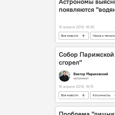
Астрономы выясни
появляются "водя
16 апреля 2019, 18:30
Все новости
Наука и технол
Собор Парижской 
сгорел"
Виктор Мараховский
колумнист
16 апреля 2019, 18:15
Все новости
Колумнисты
Проблема "лишни