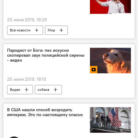
20 июня 2019, 19:29
Все новости
Мир
Владимир Зеленский
Украина
бедность
Пародист от Бога: пес искусно
скопировал звук полицейской сирены
- видео
20 июня 2019, 19:10
Видео
собака
В США нашли способ возродить
империю. Это по-настоящему опасно