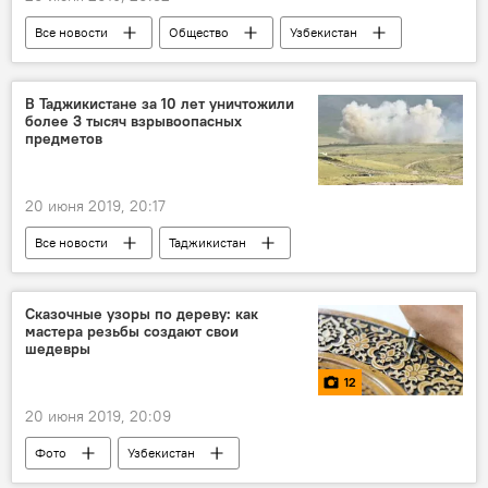
Все новости
Общество
Узбекистан
Самарканд
полиция
Центральная Азия
В Таджикистане за 10 лет уничтожили
более 3 тысяч взрывоопасных
предметов
20 июня 2019, 20:17
Все новости
Таджикистан
Общество
разминирование
взрыв
Сказочные узоры по дереву: как
мастера резьбы создают свои
шедевры
12
20 июня 2019, 20:09
Фото
Узбекистан