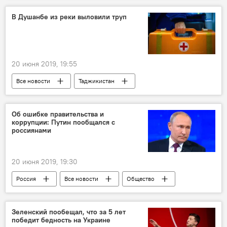
В Душанбе из реки выловили труп
20 июня 2019, 19:55
Все новости
Таджикистан
Происшествия, ЧП, криминал
труп
река "Душанбинка"
Новости Душанбе
Об ошибке правительства и
коррупции: Путин пообщался с
россиянами
20 июня 2019, 19:30
Россия
Все новости
Общество
Политика
Владимир Путин
Прямая линия
Зеленский пообещал, что за 5 лет
победит бедность на Украине