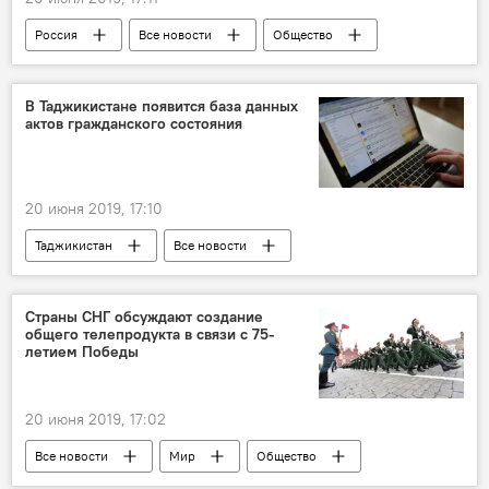
Россия
Все новости
Общество
Прямая линия
Владимир Путин
приглашение
В Таджикистане появится база данных
актов гражданского состояния
20 июня 2019, 17:10
Таджикистан
Все новости
Страны СНГ обсуждают создание
общего телепродукта в связи с 75-
летием Победы
20 июня 2019, 17:02
Все новости
Мир
Общество
СНГ