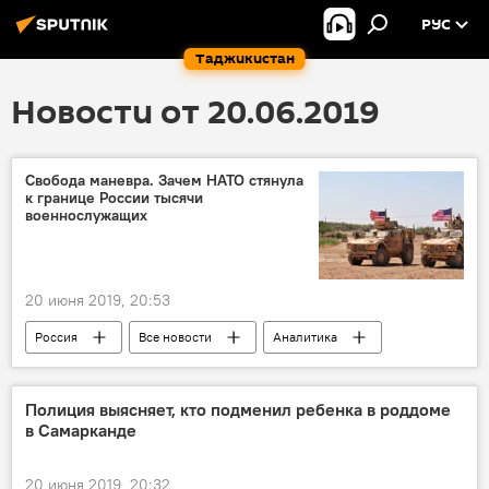
РУС
Таджикистан
Новости от 20.06.2019
Свобода маневра. Зачем НАТО стянула
к границе России тысячи
военнослужащих
20 июня 2019, 20:53
Россия
Все новости
Аналитика
Политика
США
НАТО
граница
Полиция выясняет, кто подменил ребенка в роддоме
в Самарканде
20 июня 2019, 20:32