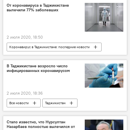
От коронавируса в Таджикистане
вылечили 77% заболевших
2 июля 2020, 18:50
Коронавирус в Таджикистане: последние новости
Все новости
Таджикистан
Здравоохранение
коронавирус
В Таджикистане возросло число
инфицированных коронавирусом
2 июля 2020, 18:36
Все новости
Таджикистан
Здравоохранение
Коронавирус в Таджикистане: последние новости
Стало известно, что Нурсултан
Назарбаев полностью вылечился от