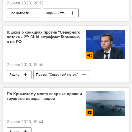
2 июля 2020, 20:12
Все новости
Таджикистан
Общество
Рустам Эмомали
Мэр Душанбе и председатель парламента Рустам Эмомали
Юшков о санкциях против "Северного
потока - 2": США штрафуют Германию,
Новости Душанбе
а не РФ
2 июля 2020, 19:55
Радио
Проект "Северный поток"
США
Германия
Россия
По Крымскому мосту впервые прошли
грузовые поезда - видео
2 июля 2020, 19:44
Видео