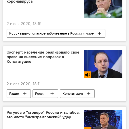
коронавируса
2 июля 2020, 18:15
Коронавирус: опасное заболевание в России и мире
Все новости
Казахстан
Нурсултан Назарбаев
коронавирус
Эксперт: население реализовало свое
право на внесение поправок в
Центральная Азия
Конституцию
2 июля 2020, 18:11
Радио
Россия
Конституция
Рогулёв о "сговоре" России и талибов:
это чисто "антитрамповский" удар