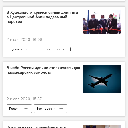
Саудовская Аравия
нефть
ОПЕК
В Худжанде открылся самый длинный
в Центральной Азии подземный
переход
2 июля 2020, 16:08
Таджикистан
Все новости
Новости Худжанда и Согдийской области
В небе России чуть не столкнулись два
пассажирских самолета
2 июля 2020, 15:37
Россия
Все новости
Происшествия, ЧП, криминал
самолет
Кремль назвал триумфом итоги