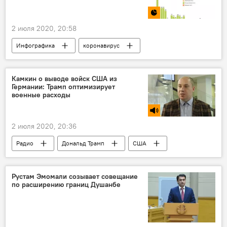
2 июля 2020, 20:58
Инфографика
коронавирус
Коронавирус в Таджикистане: последние новости
Таджикистан
Камкин о выводе войск США из
Германии: Трамп оптимизирует
военные расходы
2 июля 2020, 20:36
Радио
Дональд Трамп
США
Германия
Афганистан
Рустам Эмомали созывает совещание
по расширению границ Душанбе