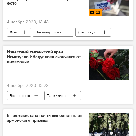
фото
22
4 ноября 2020, 13:43
Фото
Дональд Трамп
Джо Байден
Известный таджикский врач
Исматулло Ибодуллоев скончался от
пневмонии
4 ноября 2020, 13:22
Все новости
Таджикистан
Здравоохранение
Новости Худжанда и Согдийской области
В Таджикистане почти выполнен план
армейского призыва
смерть известных людей