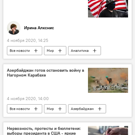
Иринa Алкснис
4 ноября 2020, 14:25
Все новости
Мир
Аналитика
Колумнисты
Политика
США
Дональд Трамп
Джо Байден
Азербайджан готов остановить войну в
Нагорном Карабахе
4 ноября 2020, 14:00
Все новости
Мир
Азербайджан
Нагорный Карабах
Нервозность, протесты и бюллетени:
выборы президента в США - яркие