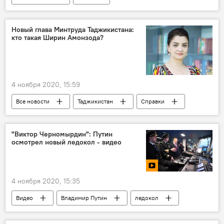
Происшествия, ЧП, криминал
Афганистан
Афганистан и Таджикистан: новости на границе
Новый глава Минтруда Таджикистана:
кто такая Ширин Амонзода?
Таджикистан
4 ноября 2020, 15:59
Все новости
Таджикистан
Справки
Общество
Минтруд Таджикистана
"Виктор Черномырдин": Путин
осмотрел новый ледокол - видео
4 ноября 2020, 15:35
Видео
Владимир Путин
ледокол