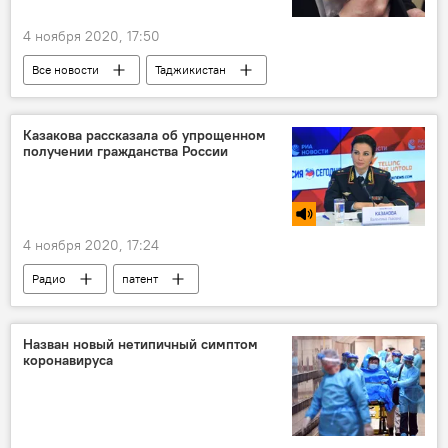
4 ноября 2020, 17:50
Все новости
Таджикистан
мошенничество
коррупция
Новости Душанбе
Казакова рассказала об упрощенном
получении гражданства России
Происшествия, ЧП, криминал
4 ноября 2020, 17:24
Радио
патент
Новости мигрантов из Центральной Азии в России
Россия
Миграция
Назван новый нетипичный симптом
коронавируса