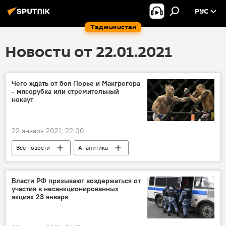
РУС
Таджикистан
Новости от 22.01.2021
Чего ждать от боя Порье и Макгрегора
- мясорубка или стремительный
нокаут
22 января 2021, 22:00
Все новости
Аналитика
Конор Макгрегор
UFC
ММА
Власти РФ призывают воздержаться от
участия в несанкционированных
акциях 23 января