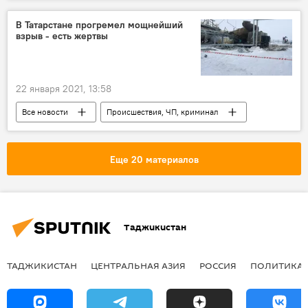
самолет
Boeing
авиакатастрофа
Индонезия
В Татарстане прогремел мощнейший
взрыв - есть жертвы
22 января 2021, 13:58
Все новости
Происшествия, ЧП, криминал
Татарстан
взрыв
Россия
Еще 20 материалов
Таджикистан
ТАДЖИКИСТАН
ЦЕНТРАЛЬНАЯ АЗИЯ
РОССИЯ
ПОЛИТИКА