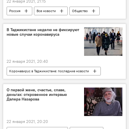
22 января 2021, 21:15
Россия
Все новости
Общество
Москва
акции и бумаги
В Таджикистане неделю не фиксируют
новые случаи коронавируса
22 января 2021, 20:40
Коронавирус в Таджикистане: последние новости
Таджикистан
Все новости
Здравоохранение
коронавирус
О первой жене, счастье, славе,
деньгах: откровенное интервью
Далера Назарова
22 января 2021, 20:20