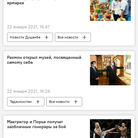
коронавирус
ВОЗ
ярмарки
22 января 2021, 16:47
Новости Душанбе
Все новости
Таджикистан
ярмарка
сельское хозяйство
Рахмон открыл музей, посвященный
самому себе
22 января 2021, 16:24
Таджикистан
Все новости
Эмомали Рахмон
музей
Макгрегор и Порье получат
заоблачные гонорары за бой