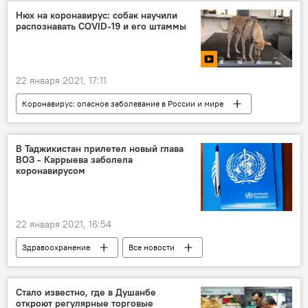
Нюх на коронавирус: собак научили
распознавать COVID-19 и его штаммы
22 января 2021, 17:11
Коронавирус: опасное заболевание в России и мире
Видео
собаки
коронавирус
аэропорт
В Таджикистан прилетел новый глава
ВОЗ - Каррыева заболела
коронавирусом
22 января 2021, 16:54
Здравоохранение
Все новости
Таджикистан
Коронавирус в Таджикистане: последние новости
Стало известно, где в Душанбе
откроют регулярные торговые