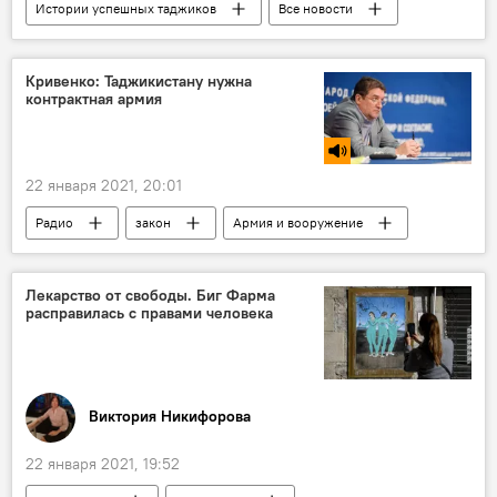
Истории успешных таджиков
Все новости
Таджикистан
Таджикистан Style
Культура
Далер Назаров
Видео
Кривенко: Таджикистану нужна
контрактная армия
22 января 2021, 20:01
Радио
закон
Армия и вооружение
Таджикистан
Лекарство от свободы. Биг Фарма
расправилась с правами человека
Виктория Никифорова
22 января 2021, 19:52