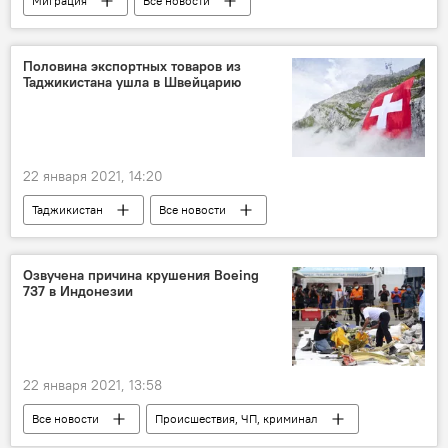
Миграция
Все новости
Строительство
Россия
Таджикистан
Половина экспортных товаров из
Таджикистана ушла в Швейцарию
Новости мигрантов из Центральной Азии в России
22 января 2021, 14:20
Таджикистан
Все новости
Экономика
Швейцария
экспорт
Озвучена причина крушения Boeing
737 в Индонезии
22 января 2021, 13:58
Все новости
Происшествия, ЧП, криминал