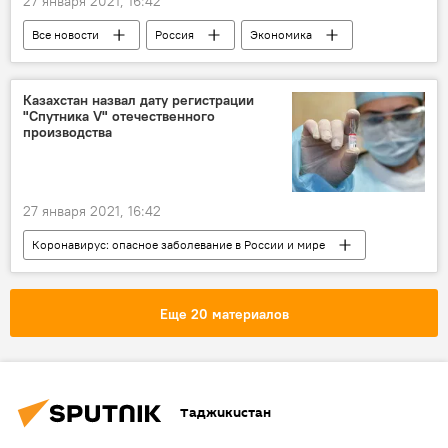
27 января 2021, 16:42
Все новости
Россия
Экономика
Вторая мировая война
Владимир Путин
Казахстан назвал дату регистрации
"Спутника V" отечественного
производства
27 января 2021, 16:42
Коронавирус: опасное заболевание в России и мире
Здравоохранение
Все новости
коронавирус
вакцина от коронавируса
Еще 20 материалов
Казахстан
Центральная Азия
Таджикистан