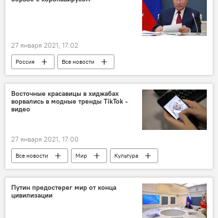
27 января 2021, 17:02
Россия
Все новости
Здравоохранение
Владимир Путин
коронавирус
Восточные красавицы в хиджабах
ворвались в модные тренды TikTok -
Коронавирус: опасное заболевание в России и мире
видео
27 января 2021, 17:00
Все новости
Мир
Культура
хиджаб
Видео
соцсети
Путин предостерег мир от конца
цивилизации