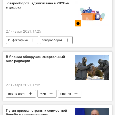
Товарооборот Таджикистана в 2020-м
в цифрах
27 января 2021, 17:25
Инфографика
товарооборот
Таджикистан
В Японии обнаружен смертельный
очаг радиации
27 января 2021, 17:15
Все новости
Мир
Япония
Фукусима
АЭС
радиация
смерть известных людей
Путин призвал страны к совместной
борьбе с коронавирусом