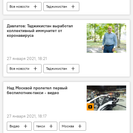
Все новости
Таджикистан
Армия и вооружение
Россия
201-я РВБ в Таджикистане
конкурс
Давлатов: Таджикистан выработал
коллективный иммунитет от
коронавируса
27 января 2021, 18:21
Все новости
Таджикистан
Здравоохранение
коронавирус
Коронавирус в Таджикистане: последние новости
Над Москвой пролетел первый
беспилотник-такси - видео
27 января 2021, 18:17
Видео
такси
Москва