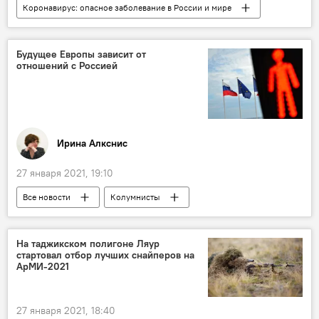
Коронавирус: опасное заболевание в России и мире
Все новости
Здравоохранение
коронавирус
Будущее Европы зависит от
отношений с Россией
Иринa Алкснис
27 января 2021, 19:10
Все новости
Колумнисты
Политика
Россия
Мир
На таджикском полигоне Ляур
стартовал отбор лучших снайперов на
АрМИ-2021
27 января 2021, 18:40