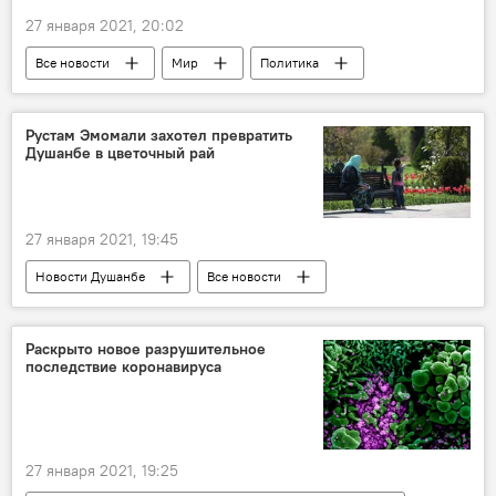
27 января 2021, 20:02
Все новости
Мир
Политика
США
Владимир Путин
Джо Байден
Россия
Рустам Эмомали захотел превратить
Душанбе в цветочный рай
27 января 2021, 19:45
Новости Душанбе
Все новости
Таджикистан Style
Таджикистан
Культура
праздник
цветы
Раскрыто новое разрушительное
последствие коронавируса
27 января 2021, 19:25