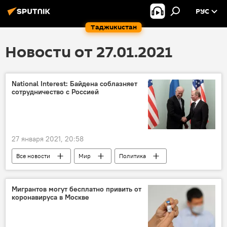
РУС
Таджикистан
Новости от 27.01.2021
National Interest: Байдена соблазняет
сотрудничество с Россией
27 января 2021, 20:58
Все новости
Мир
Политика
США
Владимир Путин
Джо Байден
Россия
Мигрантов могут бесплатно привить от
коронавируса в Москве