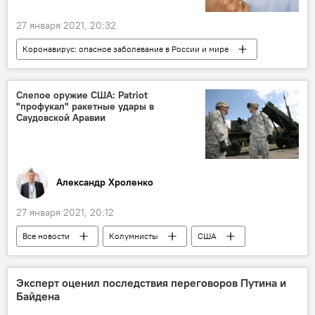
27 января 2021, 20:32
Коронавирус: опасное заболевание в России и мире
Все новости
Миграция
вакцина от коронавируса
коронавирус
Слепое оружие США: Patriot
"профукал" ракетные удары в
Новости мигрантов из Центральной Азии в России
Саудовской Аравии
Россия
Александр Хроленко
27 января 2021, 20:12
Все новости
Колумнисты
США
Эксперт оценил последствия переговоров Путина и
Байдена