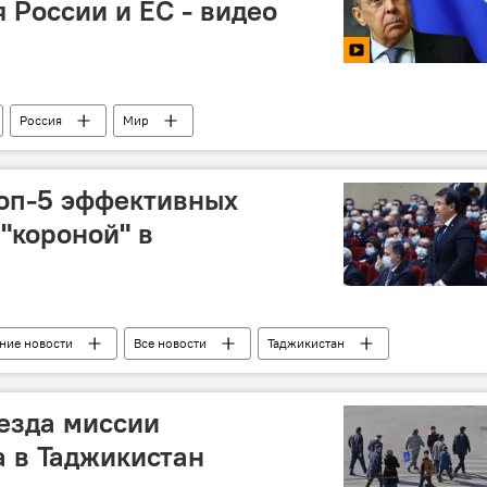
 России и ЕС - видео
Россия
Мир
оп-5 эффективных
"короной" в
ние новости
Все новости
Таджикистан
рус
победа
езда миссии
 в Таджикистан