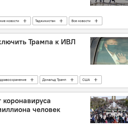
ние новости
Таджикистан
Все новости
рус
Роспотребнадзор
ключить Трампа к ИВЛ
дравоохранение
Дональд Трамп
США
т коронавируса
миллиона человек