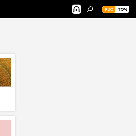
РУС
ТОҶ