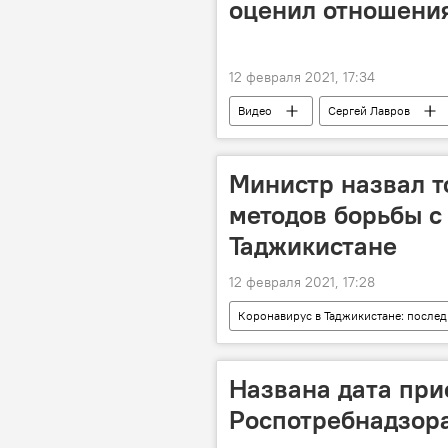
оценил отношения
12 февраля 2021, 17:34
Видео
Сергей Лавров
Министр назвал т
методов борьбы с 
Таджикистане
12 февраля 2021, 17:28
Коронавирус в Таджикистане: послед
Здравоохранение
коронави
Названа дата при
Роспотребнадзора