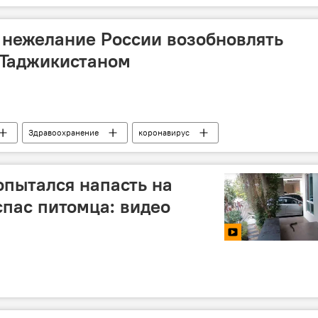
 нежелание России возобновлять
 Таджикистаном
Здравоохранение
коронавирус
ние новости
Россия
иа- и ж/д перевозках
опытался напасть на
спас питомца: видео