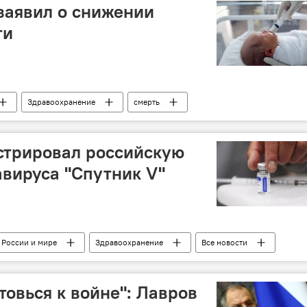
заявил о снижении
ти
Здравоохранение
смерть
стрировал российскую
авируса "Спутник V"
 России и мире
Здравоохранение
Все новости
товься к войне": Лавров