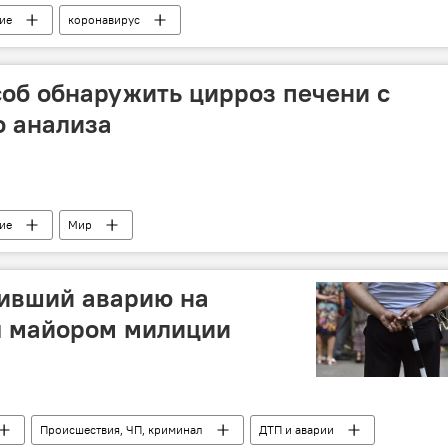
ие
коронавирус
об обнаружить цирроз печени с
о анализа
ие
Мир
шивший аварию на
я майором милиции
Происшествия, ЧП, криминал
ДТП и аварии