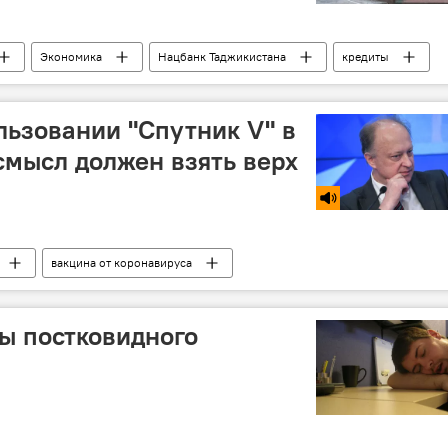
Экономика
Нацбанк Таджикистана
кредиты
льзовании "Спутник V" в
смысл должен взять верх
вакцина от коронавируса
 России и мире
Россия
Мир
ы постковидного