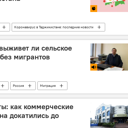
Коронавирус в Таджикистане: последние новости
 выживет ли сельское
 без мигрантов
Россия
Миграция
ы: как коммерческие
на докатились до