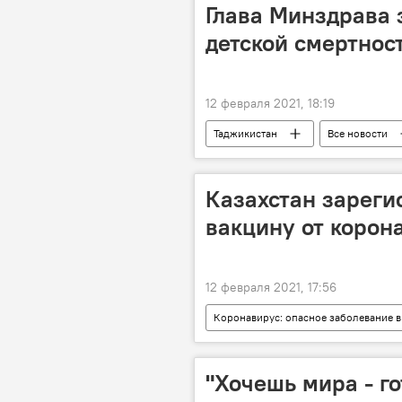
Глава Минздрава 
детской смертнос
12 февраля 2021, 18:19
Таджикистан
Все новости
Казахстан зареги
вакцину от корон
12 февраля 2021, 17:56
Коронавирус: опасное заболевание в
коронавирус
Казахстан
"Хочешь мира - го