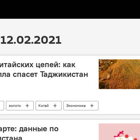
12.02.2021
итайских цепей: как
лла спасет Таджикистан
золото
Китай
Экономика
арте: данные по
истана