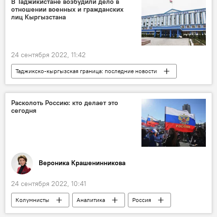
В Таджикистане возбудили дело в
отношении военных и гражданских
лиц Кыргызстана
24 сентября 2022, 11:42
Таджикско-кыргызская граница: последние новости
Таджикистан
Кыргызстан
Генпрокуратура Таджикистана
Расколоть Россию: кто делает это
сегодня
Вероника Крашенинникова
24 сентября 2022, 10:41
Колумнисты
Аналитика
Россия
Мир
Политика