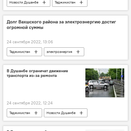
Новости Душанбе
Таджикистан
Спорт
Таджикистан: свежие новости спорта
фестиваль
Долг Вахшского района за электроэнергию достиг
огромной суммы
24 сентября 2022, 13:06
Таджикистан
электроэнергия
Новости Куляба и Хатлонской области
В Душанбе ограничат движение
транспорта из-за ремонта
24 сентября 2022, 12:24
Таджикистан
Новости Душанбе
Транспорт