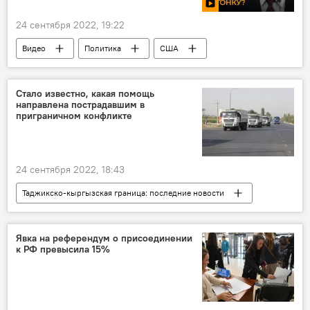
24 сентября 2022, 19:22
Видео
Политика
США
Россия
Стало известно, какая помощь
направлена пострадавшим в
приграничном конфликте
24 сентября 2022, 18:43
Таджикско-кыргызская граница: последние новости
Таджикистан
Кыргызстан
граница
Новости Худжанда и Согдийской области
Явка на референдум о присоединении
к РФ превысила 15%