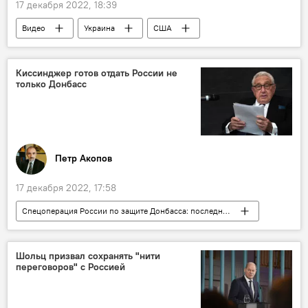
17 декабря 2022, 18:39
Видео
Украина
США
Армия и вооружение
Киссинджер готов отдать России не
только Донбасс
Петр Акопов
17 декабря 2022, 17:58
Спецоперация России по защите Донбасса: последние новости
Колумнисты
Аналитика
Россия
Донбасс
Политика
Шольц призвал сохранять "нити
переговоров" с Россией