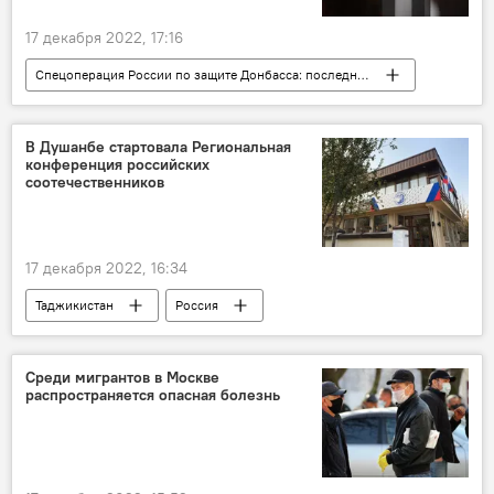
17 декабря 2022, 17:16
Спецоперация России по защите Донбасса: последние новости
Политика
Германия
Олаф Шольц
Россия
Украина
В Душанбе стартовала Региональная
конференция российских
соотечественников
17 декабря 2022, 16:34
Таджикистан
Россия
сотрудничество
Россотрудничество
Общество
соотечественники
Среди мигрантов в Москве
распространяется опасная болезнь