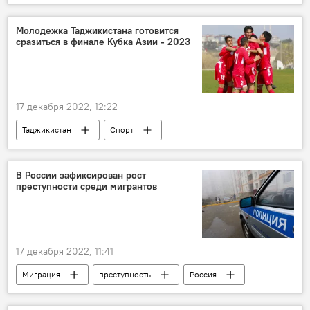
Политика
Молодежка Таджикистана готовится
сразиться в финале Кубка Азии - 2023
17 декабря 2022, 12:22
Таджикистан
Спорт
Таджикистан: свежие новости спорта
футбол
В России зафиксирован рост
преступности среди мигрантов
17 декабря 2022, 11:41
Миграция
преступность
Россия
Новости мигрантов из Центральной Азии в России