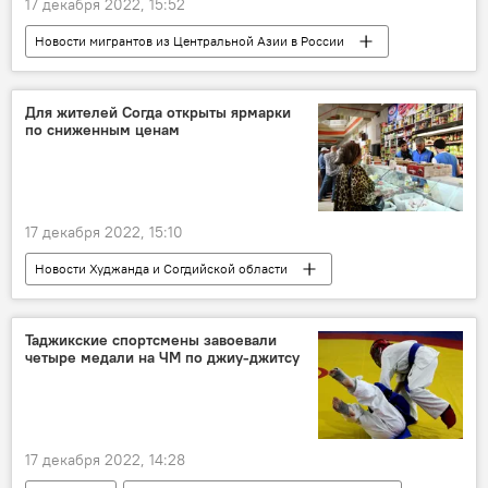
17 декабря 2022, 15:52
Новости мигрантов из Центральной Азии в России
Миграция
Минздрав Таджикистана
Москва
Россия
Для жителей Согда открыты ярмарки
по сниженным ценам
Происшествия, ЧП, криминал
17 декабря 2022, 15:10
Новости Худжанда и Согдийской области
Таджикистан
Общество
ярмарка
распродажа
Таджикские спортсмены завоевали
четыре медали на ЧМ по джиу-джитсу
17 декабря 2022, 14:28