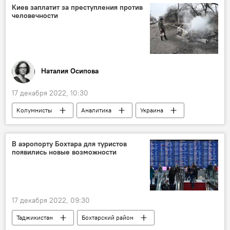
Общество
Киев заплатит за преступления против
человечности
Наталия Осипова
17 декабря 2022, 10:30
Колумнисты
Аналитика
Украина
Общество
Спецоперация России по защите Донбасса: последние новости
В аэропорту Бохтара для туристов
появились новые возможности
Мир
17 декабря 2022, 09:30
Таджикистан
Бохтарский район