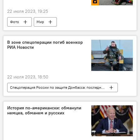
22 июля 2023, 19:25
Фото
Мир
В зоне спецоперации погиб военкор
РИА Новости
22 июля 2023, 18:50
Спецоперация России по защите Донбасса: последние новости
РИА Новости
Россия
Происшествия, ЧП, криминал
История по-американски: обманули
немцев, обманем и русских