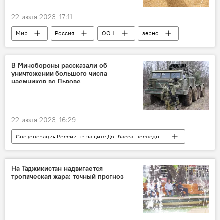
22 июля 2023, 17:11
Мир
Россия
ООН
зерно
Политика
Экономика
В Минобороны рассказали об
уничтожении большого числа
наемников во Львове
22 июля 2023, 16:29
Спецоперация России по защите Донбасса: последние новости
Россия
Украина
конфликт
Минобороны России
На Таджикистан надвигается
тропическая жара: точный прогноз