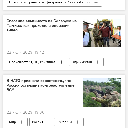
Новости мигрантов из Центральной Азии в России
Миграция
Россия
преступность
МВД России
Спасение альпиниста из Беларуси на
Памире: как проходила операция -
видео
22 июля 2023, 13:42
Происшествия, ЧП, криминал
Таджикистан
Беларусь
КЧС Таджикистана
В НАТО признали вероятность, что
Россия остановит контрнаступление
ВСУ
22 июля 2023, 13:00
Мир
Россия
Украина