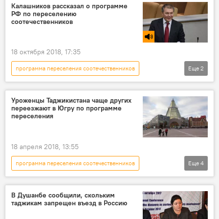
Новости мигрантов из Центральной Азии в России
Калашников рассказал о программе
РФ по переселению
соотечественников
18 октября 2018, 17:35
программа переселения соотечественников
Еще
2
Радио
соотечественники
Россия
Уроженцы Таджикистана чаще других
переезжают в Югру по программе
переселения
18 апреля 2018, 13:55
программа переселения соотечественников
Еще
4
Все новости
Миграция
Новости мигрантов из Центральной Азии в России
В Душанбе сообщили, скольким
таджикам запрещен въезд в Россию
Югра