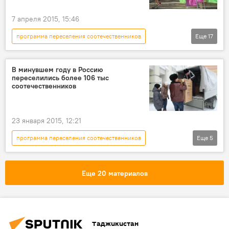
Юрий Пряхин
соотечественники
7 апреля 2015, 15:46
Россия
программа переселения соотечественников
Еще
17
Все новости
Казахстан
Туркменистан
Украина
В минувшем году в Россию
переселились более 106 тыс
Кыргызстан
Узбекистан
соотечественников
Азербайджан
Беларусь
Эстония
Литва
Армения
Молдова
23 января 2015, 12:21
Грузия
Латвия
Центральная Азия
программа переселения соотечественников
Еще
5
Россия
Таджикистан
Все новости
Миграция
Украина
ФМС РФ
беженцы
Еще 20 материалов
Таджикистан