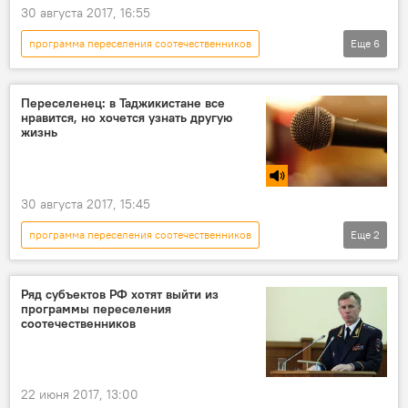
30 августа 2017, 16:55
программа переселения соотечественников
Еще
6
Все новости
Миграция
Узбекистан
Россия
Таджикистан
Переселенец: в Таджикистане все
нравится, но хочется узнать другую
Новости мигрантов из Центральной Азии в России
жизнь
30 августа 2017, 15:45
программа переселения соотечественников
Еще
2
Радио
Россия
Таджикистан
Ряд субъектов РФ хотят выйти из
программы переселения
соотечественников
22 июня 2017, 13:00