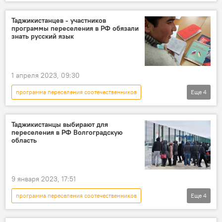
Россия
Общество
соотечественники
Таджикистанцев - участников
программы переселения в РФ обязали
знать русский язык
1 апреля 2023, 09:30
программа переселения соотечественников
Еще
4
русский язык
Миграция
Россия
Владимир Путин
Таджикистанцы выбирают для
переселения в РФ Волгоградскую
область
9 января 2023, 17:51
программа переселения соотечественников
Еще
4
Миграция
Россия
Таджикистан