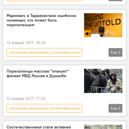
Мнение
Все новости
Госдума РФ
Таджикистан
Миграция
Россия
Маркевич: в Таджикистане ошибочно
понимают, кто может быть
переселенцем
13 января 2017, 18:29
программа переселения соотечественников
Еще
3
Радио
Россия
Таджикистан
МВД России
Переселенцы массово "атакуют"
филиал МВД России в Душанбе
12 января 2017, 17:29
программа переселения соотечественников
Еще
3
Таджикистан
Все новости
Новости Душанбе
Соотечественники стали активнее