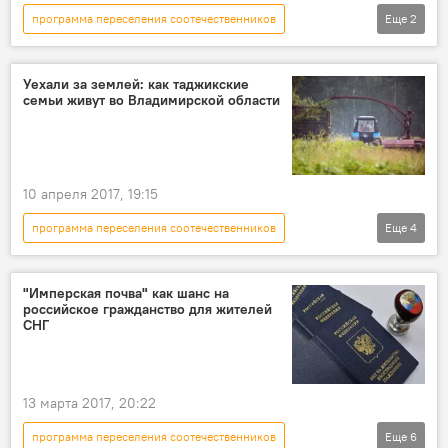
программа переселения соотечественников
Еще
2
Россия
Все новости
Таджикистан
Уехали за землей: как таджикские
семьи живут во Владимирской области
10 апреля 2017, 19:15
программа переселения соотечественников
Еще
4
Все новости
Аналитика
Таджикистан
Россия
"Имперская почва" как шанс на
российское гражданство для жителей
СНГ
13 марта 2017, 20:22
программа переселения соотечественников
Еще
6