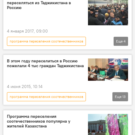
переселяться из Таджикистана в
Россию
4 января 2017, 09:00
программа переселения соотечественников
Еще
4
Экономика
Все новости
Россия
Таджикистан
В этом году переселиться в Россию
пожелали 4 тыс граждан Таджикистана
4 июня 2015, 10:14
программа переселения соотечественников
Еще
13
Таджикистан
Все новости
Миграция
Казахстан
Украина
Программа переселения
соотечественников популярна у
Кыргызстан
Узбекистан
Армения
жителей Казахстана
Молдова
Игорь Лякин-Фролов