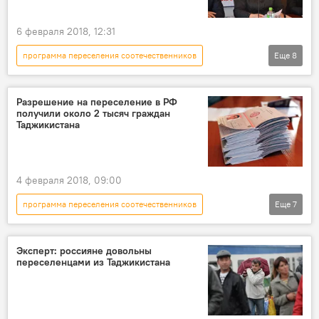
6 февраля 2018, 12:31
программа переселения соотечественников
Еще
8
Таджикистан
Все новости
Миграция
Сумангул Тагойзода
Разрешение на переселение в РФ
получили около 2 тысяч граждан
Новости мигрантов из Центральной Азии в России
Таджикистана
Амнистия для таджикских мигрантов
Россия
работа
4 февраля 2018, 09:00
программа переселения соотечественников
Еще
7
Все новости
Миграция
программа
соотечественники
Эксперт: россияне довольны
переселенцами из Таджикистана
Новости мигрантов из Центральной Азии в России
Россия
Таджикистан