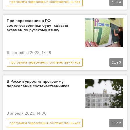
программа переселения соотечественников
Еще
3
Россия
Таджикистан
Общество
соотечественники
При переселении в РФ
соотечественники будут сдавать
экзамен по русскому языку
15 сентября 2023, 17:28
программа переселения соотечественников
Еще
3
Миграция
русский язык
Россия
В России упростят программу
переселения соотечественников
3 апреля 2023, 14:00
программа переселения соотечественников
Еще
2