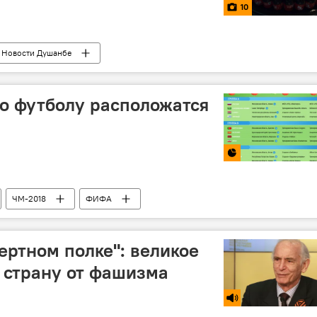
10
Новости Душанбе
по футболу расположатся
ЧМ-2018
ФИФА
ертном полке": великое
 страну от фашизма