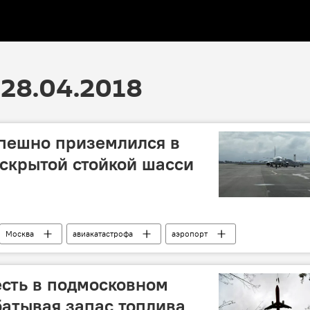
28.04.2018
пешно приземлился в
скрытой стойкой шасси
Москва
авиакатастрофа
аэропорт
есть в подмосковном
атывая запас топлива