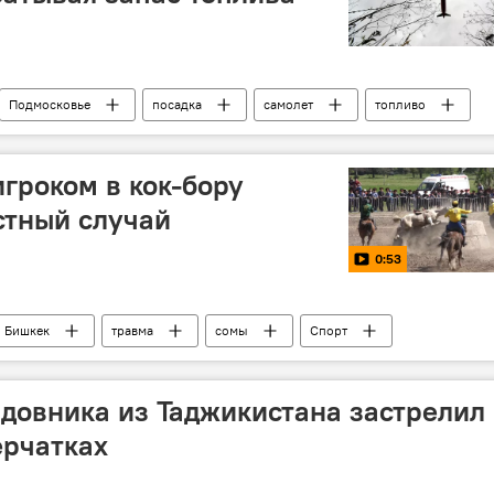
Подмосковье
посадка
самолет
топливо
игроком в кок-бору
стный случай
0:53
Бишкек
травма
сомы
Спорт
адовника из Таджикистана застрелил
ерчатках