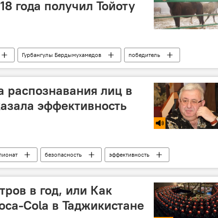
18 года получил Тойоту
Гурбангулы Бердымухамедов
победитель
а распознавания лиц в
азала эффективность
пионат
безопасность
эффективность
овек
рамки
Россия
ров в год, или Как
oca-Cola в Таджикистане