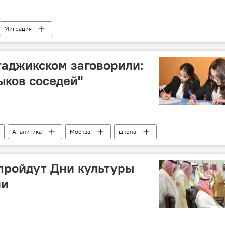
Миграция
зии в России
убийство
Таджикистан
таджикском заговорили:
ыков соседей"
Аналитика
Москва
школа
пройдут Дни культуры
ии