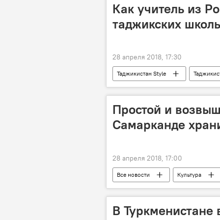
Как учитель из Р
таджикских школь
28 апреля 2018, 17:30
Таджикистан Style
Таджикис
школа
Россия
Таш
Простой и возвыш
Самарканде храни
28 апреля 2018, 17:00
Все новости
Культура
Центральная Азия
Узбекист
В Туркменистане 