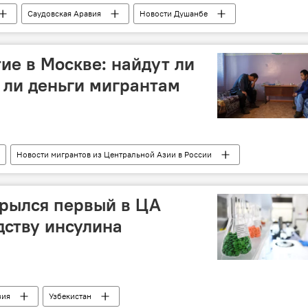
Саудовская Аравия
Новости Душанбе
ие в Москве: найдут ли
 ли деньги мигрантам
Новости мигрантов из Центральной Азии в России
лиция
крылся первый в ЦА
дству инсулина
зия
Узбекистан