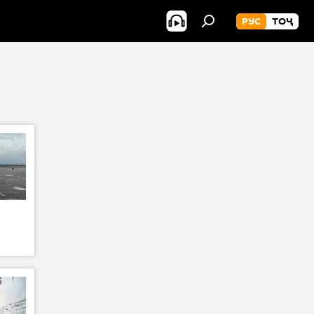
РУС
ТОҶ