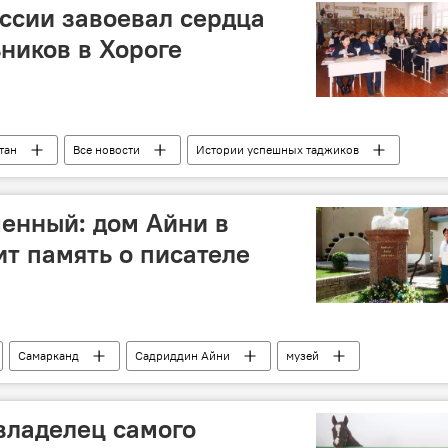
оссии завоевал сердца
ников в Хороге
тан
Все новости
Истории успешных таджиков
кент
учителя
енный: дом Айни в
т память о писателе
Самарканд
Садриддин Айни
музей
ан
владелец самого