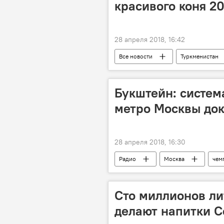
красивого коня 20
28 апреля 2018, 16:42
Все новости
Туркменистан
Центральная Азия
Букштейн: систем
метро Москвы док
28 апреля 2018, 16:30
Радио
Москва
чем
система
метро
чел
Сто миллионов лит
делают напитки C