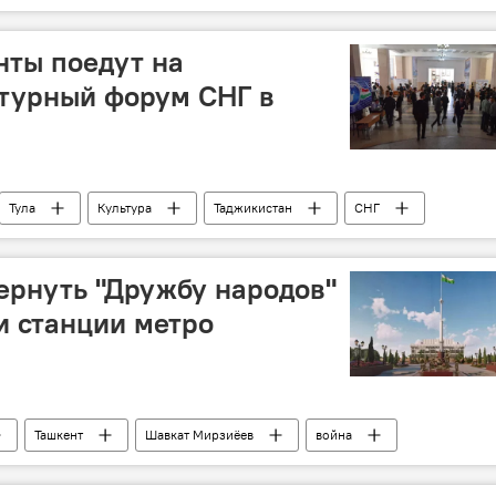
нты поедут на
турный форум СНГ в
Тула
Культура
Таджикистан
СНГ
ернуть "Дружбу народов"
и станции метро
Ташкент
Шавкат Мирзиёев
война